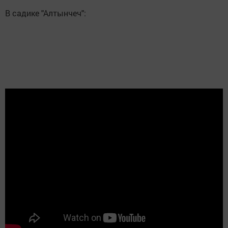
В садике "Алтынчеч":