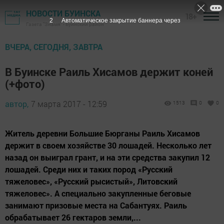
НОВОСТИ БУИНСКА
18+
2
Автоматическое закрытие баннера через
Газета "Знамя" - Буинский район
ВЧЕРА, СЕГОДНЯ, ЗАВТРА
В Буинске Раиль Хисамов держит коней
(+фото)
автор,
7 марта 2017 - 12:59
1513
0
0
Житель деревни Большие Бюрганы Раиль Хисамов
держит в своем хозяйстве 30 лошадей. Несколько лет
назад он выиграл грант, и на эти средства закупил 12
лошадей. Среди них и таких пород «Русский
тяжеловес», «Русский рысистый», Литовский
тяжеловес». А специально закупленные беговые
занимают призовые места на Сабантуях. Раиль
обрабатывает 26 гектаров земли,...