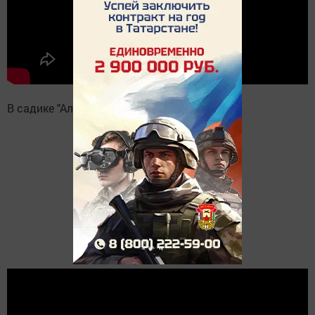
В садике "Аленушка":