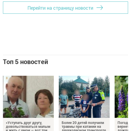
Перейти на страницу новости
Топ 5 новостей
«Уступать друг другу,
Более 20 детей получили
Погода 
довольствоваться малым
травмы при катании на
вернетс
и жить с умом — вот три
двухколесном транспорте
дождли