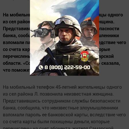
На мобильный телефон 45-летней жительницы одного
из сел района Л. позвонила неизвестная женщина.
Представившись сотрудником службы безопасности
банка, сообщила, что неизвестные злоумышленники
взломали пароль ее банковской карты, вследствие чего
со счета карты были похищены деньги, которые
перечислены на счет абонента, жителя Самарской
области. «Сотрудник службы безопасности» сказала,
что поможет вернуть...
На мобильный телефон 45-летней жительницы одного
из сел района Л. позвонила неизвестная женщина.
Представившись сотрудником службы безопасности
банка, сообщила, что неизвестные злоумышленники
взломали пароль ее банковской карты, вследствие чего
со счета карты были похищены деньги, которые
перечислены на счет абонента, жителя Самарской