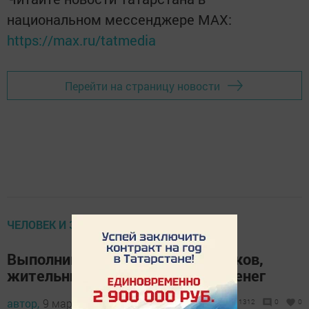
национальном мессенджере MАХ:
https://max.ru/tatmedia
Перейти на страницу новости
ЧЕЛОВЕК И ЗАКОН
Выполнив требования мошенников,
жительница района лишилась денег
автор,
9 марта 2016 - 12:37
1312
0
0