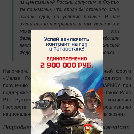
из Центральной России, допустим, в Якутию,
ты понимаешь, что, вроде бы страна-то одна,
законы одни, но условия разные. И нам
очень важно настраивать в том числе и эти
механизмы для того, чтобы этот
федеральный закон и подходы работали
везде, на всей территории Российской
Федерации», — заключил Андрей Шевченко.
Напомним, II Всероссийский муниципальный форум
«Малая Родина — сила России» проводится по
поручению Президента РФ, организован ВАРМСУ при
поддержке Администрации Президента РФ. Также Раис
РТ Рустам Минниханов возглавляет комиссию
Госсовета РФ, ответственную за реализацию
национального проекта «Инфраструктура для жизни».
Подробнее: https://www. tatar-inform.