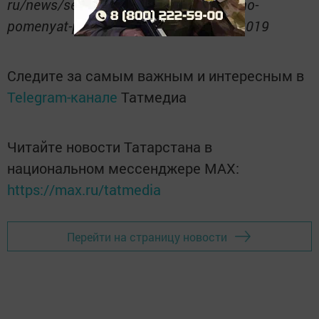
ru/news/senator-andrei-sevcenko-vazno-
pomenyat-podxod-k-razvitiyu-zkx-5972019
Следите за самым важным и интересным в
Telegram-канале
Татмедиа
Читайте новости Татарстана в
национальном мессенджере MАХ:
https://max.ru/tatmedia
Перейти на страницу новости