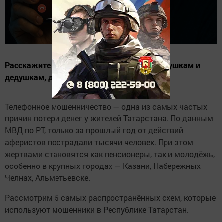
Расскажите об этих схемах родителям, бабушкам и
дедушкам, детям и друзьям.
Телефонное мошенничество — одна из самых частых
причин потери денег у жителей Татарстана. По данным
МВД по РТ, только за прошлый год от действий
аферистов пострадали тысячи человек. При этом
жертвами становятся как пенсионеры, так и молодёжь,
особенно в крупных городах — Казани, Набережных
Челнах, Альметьевске.
Рассмотрим 5 самых распространённых схем, которые
используют мошенники в Республике Татарстан.