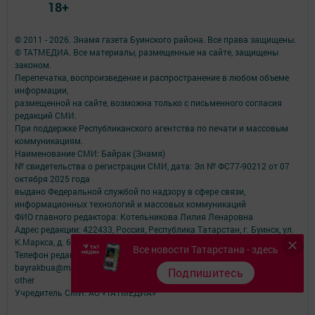
18+
© 2011 - 2026. Знамя газета Буинского района. Все права защищены.
© ТАТМЕДИА. Все материалы, размещенные на сайте, защищены
законом.
Перепечатка, воспроизведение и распространение в любом объеме
информации,
размещенной на сайте, возможна только с письменного согласия
редакций СМИ.
При поддержке Республиканского агентства по печати и массовым
коммуникациям.
Наименование СМИ: Байрак (Знамя)
№ свидетельства о регистрации СМИ, дата: Эл № ФС77-90212 от 07
октября 2025 года
выдано Федеральной службой по надзору в сфере связи,
информационных технологий и массовых коммуникаций
ФИО главного редактора: Котельникова Лилия Ленаровна
Адрес редакции: 422433, Россия, Республика Татарстан, г. Буинск, ул.
К.Маркса, д. 62
Все новости Татарстана - здесь
Телефон редакции: (84374) 3-19-73 Электронная почта редакции:
bayrakbua@mail.ru
Подпишитесь
other
Учредитель СМИ: АО «ТАТМЕДИА»