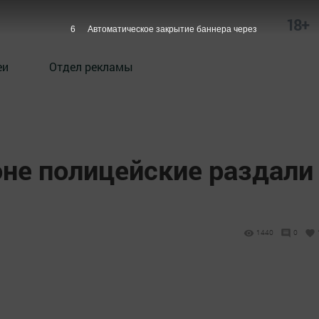
18+
5
Автоматическое закрытие баннера через
еи
Отдел рекламы
оне полицейские раздали
1440
0