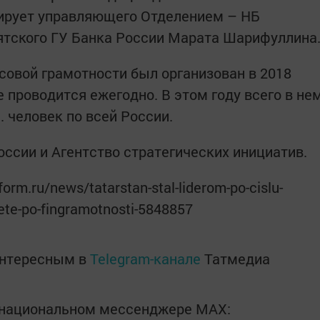
ирует управляющего Отделением – НБ
ятского ГУ Банка России Марата Шарифуллина
совой грамотности был организован в 2018
е проводится ежегодно. В этом году всего в не
. человек по всей России.
оссии и Агентство стратегических инициатив.
orm.ru/news/tatarstan-stal-liderom-po-cislu-
ete-po-fingramotnosti-5848857
интересным в
Telegram-канале
Татмедиа
в национальном мессенджере MАХ: