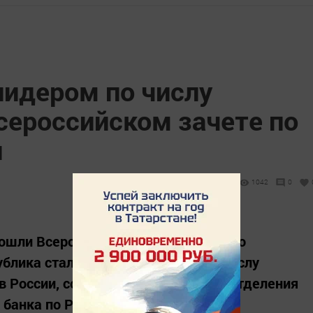
лидером по числу
сероссийском зачете по
и
1042
0
рошли Всероссийский онлайн-зачет по
ублика стала лидером по общему числу
ов России, сообщила пресс-служба Отделения
банка по РТ.