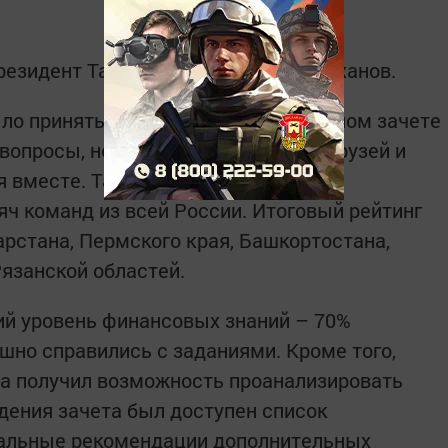
резидент Татарстана Рустам Минниханов.
ло принять участие не только в личном зачете
вопросы, но и собрать команду из друзей и
я вместе. Так, в командном зачете
яч команд из всей России. Итоговый рейтинг
арстана, Пермского края, Башкортостана,
Рязанской областей.
ий уровень финансовых знаний – 70%
шно справились с заданиями. Кроме того,
та получил возможность проанализировать
ждения зачета был доступен список
нальные рекомендации дополнительных