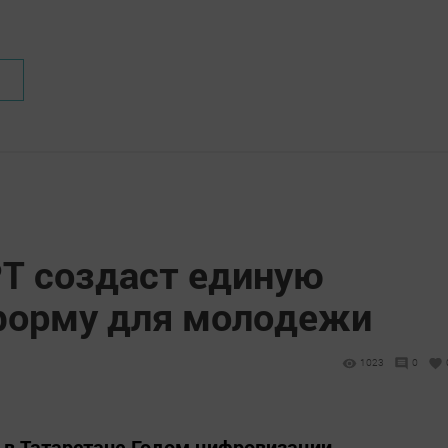
Т создаст единую
форму для молодежи
1023
0
н в Татарстане Годом цифровизации,