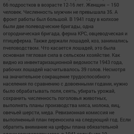
66 подростков в возрасте 12-16 лет. Женщин – 150
человек. Численность мужчин не превышала 35. А
фронт работы был большой. В 1941 году в колхозе
были две полеводческие бригады, одна
огородническая бригада, ферма КРС, овцеводческая и
птицеферма. Также держали лошадей, коз, занимались
пчеловодством. Что касается лошадей, это была
основная тягловая сила в сельском хозяйстве. Как
видно из инвентаризационной ведомости 1943 года,
рабочих лошадей насчитывалось 39 голов. Несмотря
на значительное сокращение трудоспособного
населения по сравнению с довоенными годами, нужно
было обрабатывать поля, сеять, убирать урожай,
сохранить численность поголовья животных,
выполнять планы производства мяса, молока, яиц,
овечьей шерсти, меда. Ревизионная комиссия не
выполненный план переносила на следующий год. Если
обратить внимание на цифры плана обязательной
сдачи государству мяса, в 1941 году было 19