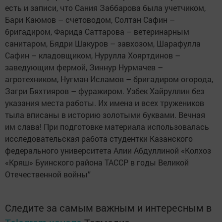
есть и записи, что Сания Заббарова была учетчиком,
Бари Каюмов – счетоводом, Солтан Сафин –
бригадиром, Фарида Саттарова – ветеринарным
санитаром, Бядри Шакуров – завхозом, Шарафулла
Сафин – кладовщиком, Нурулла Хояртдинов –
заведующим фермой, Зиннур Нурмачев –
агротехником, Нугман Исламов – бригадиром огорода,
Загри Бяхтияров – фуражиром. Узбек Хайруллин без
указания места работы. Их имена и всех тружеников
тыла вписаны в историю золотыми буквами. Вечная
им слава! При подготовке материала использовалась
исследовательская работа студентки Казанского
федерального университета Алии Абдуллиной «Колхоз
«Кряш» Буинского района ТАССР в годы Великой
Отечественной войны”
Следите за самым важным и интересным в