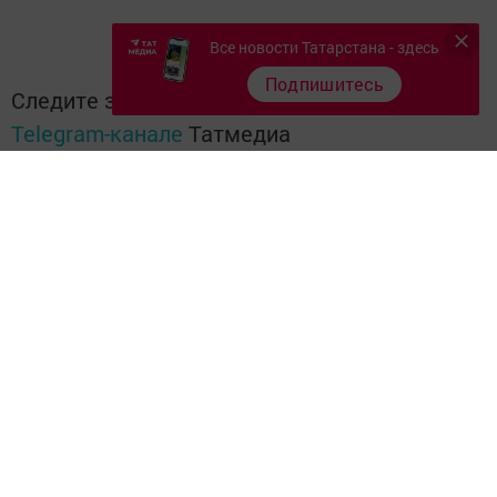
Все новости Татарстана - здесь
Подпишитесь
Следите за самым важным и интересным в
Telegram-канале
Татмедиа
Читайте новости Татарстана в
национальном мессенджере MАХ:
https://max.ru/tatmedia
Перейти на страницу новости