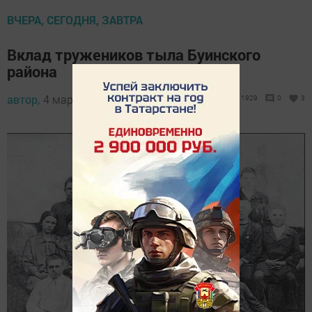
ВЧЕРА, СЕГОДНЯ, ЗАВТРА
Вклад тружеников тыла Буинского
района
автор,
4 марта 2025 - 11:36
1929
0
3