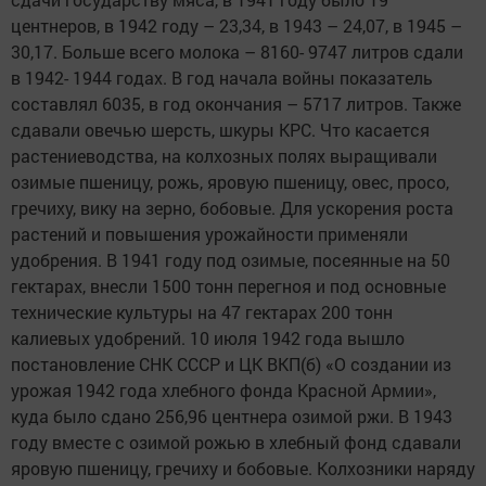
центнеров, в 1942 году – 23,34, в 1943 – 24,07, в 1945 –
30,17. Больше всего молока – 8160- 9747 литров сдали
в 1942- 1944 годах. В год начала войны показатель
составлял 6035, в год окончания – 5717 литров. Также
сдавали овечью шерсть, шкуры КРС. Что касается
растениеводства, на колхозных полях выращивали
озимые пшеницу, рожь, яровую пшеницу, овес, просо,
гречиху, вику на зерно, бобовые. Для ускорения роста
растений и повышения урожайности применяли
удобрения. В 1941 году под озимые, посеянные на 50
гектарах, внесли 1500 тонн перегноя и под основные
технические культуры на 47 гектарах 200 тонн
калиевых удобрений. 10 июля 1942 года вышло
постановление СНК СССР и ЦК ВКП(б) «О создании из
урожая 1942 года хлебного фонда Красной Армии»,
куда было сдано 256,96 центнера озимой ржи. В 1943
году вместе с озимой рожью в хлебный фонд сдавали
яровую пшеницу, гречиху и бобовые. Колхозники наряду