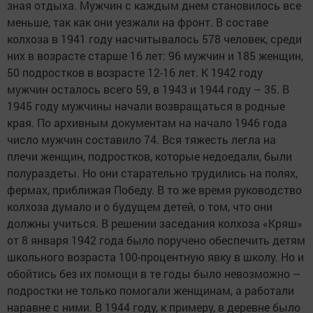
зная отдыха. Мужчин с каждым днем становилось все
меньше, так как они уезжали на фронт. В составе
колхоза в 1941 году насчитывалось 578 человек, среди
них в возрасте старше 16 лет: 96 мужчин и 185 женщин,
50 подростков в возрасте 12-16 лет. К 1942 году
мужчин осталось всего 59, в 1943 и 1944 году – 35. В
1945 году мужчины начали возвращаться в родные
края. По архивным документам на начало 1946 года
число мужчин составило 74. Вся тяжесть легла на
плечи женщин, подростков, которые недоедали, были
полураздеты. Но они старательно трудились на полях,
фермах, приближая Победу. В то же время руководство
колхоза думало и о будущем детей, о том, что они
должны учиться. В решении заседания колхоза «Кряш»
от 8 января 1942 года было поручено обеспечить детям
школьного возраста 100-процентную явку в школу. Но и
обойтись без их помощи в те годы было невозможно –
подростки не только помогали женщинам, а работали
наравне с ними. В 1944 году, к примеру, в деревне было