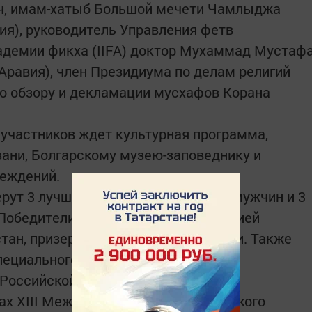
ч, имам-хатыб Большой мечети Чамлыджа
ия), руководитель Управления фетв
демии фикха (IIFA) доктор Мухаммад Мустаф
Аравия), член Президиума по делам религий
по обзору и декламации мусхафов Корана
участников ждет культурная программа,
зани, Болгарскому музею-заповеднику и
еждений.
рут 3 лучших чтецов Корана среди мужчин и 3
 Победители будут награждены премией
тан, призеры – диджитал девайсами. Также
пециального приза от Ассоциации
Российской Федерации. Церемония
ах ХIII Международного экономического