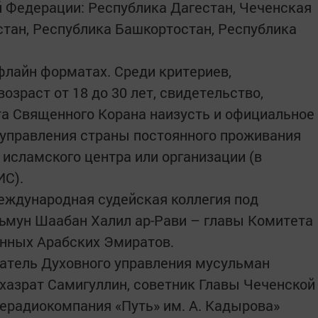
 Федерации: Республика Дагестан, Чеченская
стан, Республика Башкортостан, Республика
флайн форматах. Среди критериев,
озраст от 18 до 30 лет, свидетельство,
а Священного Корана наизусть и официальное
 управления страны постоянного проживания
 исламского центра или организации (в
ИС).
еждународная судейская коллегия под
мун Шаабан Халил ар-Рави – главы Комитета
енных Арабских Эмиратов.
атель Духовного управления мусульман
хазрат Самигуллин, советник Главы Чеченской
лерадиокомпания «Путь» им. А. Кадырова»