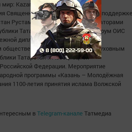
мир: KazanSummit 2022».
я Священного Корана проходит при поддержк
стан Рустама Минниханова. Организаторами
ублики Татарстан и Молодежный форум ОИС
ежной дипломатии, Татарстанским
 общественным фондом «Сэлэт», Духовным
блики Татарстан и Ассоциацией
Российской Федерации. Мероприятие
народной программы «Казань – Молодёжная
ания 1100-летия принятия ислама Волжской
интересным в
Telegram-канале
Татмедиа