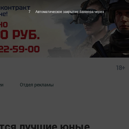
6
Автоматическое закрытие баннера через
18+
еи
Отдел рекламы
утся лучшие юные