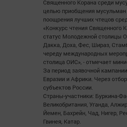
Священного Корана среди мус
целью приобщения мусульман к
поощрения лучших чтецов сред
«Конкурс чтения Священного К
статус Молодежной столицы ОИ
Дакка, Доха, Фес, Шираз, Ста
череду международных мероп
столица ОИС», - отмечает мин
За период заявочной кампании 
Евразии и Африки. Через отбор
субъектов России.
Страны-участники: Буркина-Фас
Великобритания, Уганда, Алжир
Йемен, Бахрейн, Чад, Нигер, Ре
Гвинея, Катар.