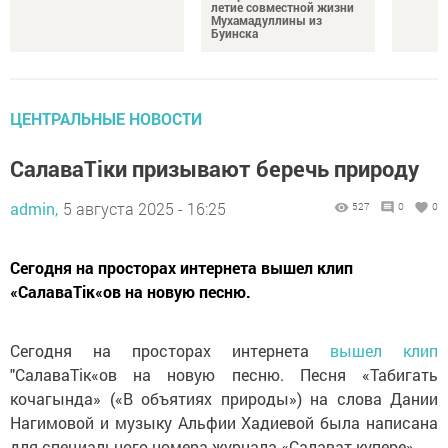
летие совместной жизни
Мухамадуллины из
Буинска
ЦЕНТРАЛЬНЫЕ НОВОСТИ
СалаваТіки призывают беречь природу
admin,
5 августа 2025 - 16:25
527
0
0
Сегодня на просторах интернета вышел клип
«СалаваТік«ов на новую песню.
Сегодня на просторах интернета
вышел клип
"СалаваТік«ов на новую песню. Песня «Табигать
кочагында» («В объятиях природы») на слова Дании
Нагимовой и музыку Альфии Хадиевой была написана
для специального номера журнала «Салават купере».