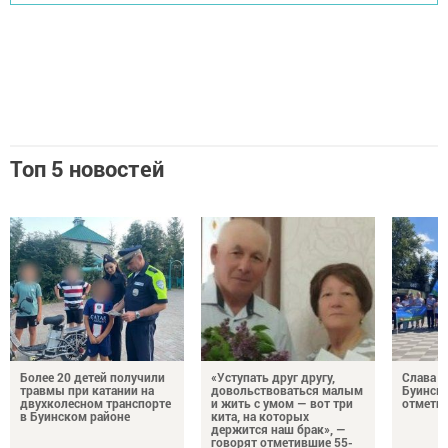
Топ 5 новостей
Более 20 детей получили
«Уступать друг другу,
Слава г
травмы при катании на
довольствоваться малым
Буинск 
двухколесном транспорте
и жить с умом — вот три
отмети
в Буинском районе
кита, на которых
держится наш брак», —
говорят отметившие 55-