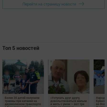
Перейти на страницу новости
Топ 5 новостей
Более 20 детей получили
«Уступать друг другу,
Народн
травмы при катании на
довольствоваться малым
Буинска
двухколесном транспорте
и жить с умом — вот три
во Все