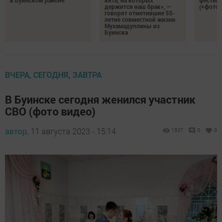
в Буинском районе
кита, на которых
фестива
держится наш брак», —
(+фото)
говорят отметившие 55-
летие совместной жизни
Мухамадуллины из
Буинска
ВЧЕРА, СЕГОДНЯ, ЗАВТРА
В Буинске сегодня женился участник
СВО (фото видео)
автор,
11 августа 2023 - 15:14
1537
0
0