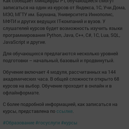
Как сообщает Минцифры РТ, обучающиеся смогут
записаться на один из курсов от Яндекса, 1С, Учи.Дома,
МЭО, МГТУ им. Баумана, Университета Иннополис,
МФТИ и других ведущих IT-компаний и вузов. У
слушателей курсов будет возможность изучить языки
программирования Python, Java, C++, C#, 1С, Lua, SQL,
JavaScript и другие.
Для обучающихся предлагаются несколько уровней
подготовки – начальный, базовый и продвинутый.
Обучение включает 4 модуля, рассчитанных на 144
академических часа. В общей сложности открыто 68
курсов на выбор. Обучение проходит в онлайн и в
офлайнформате.
С более подробной информацией, как записаться на
курсы, представлена по
ссылке
.
#Образование
#госуслуги
#курсы