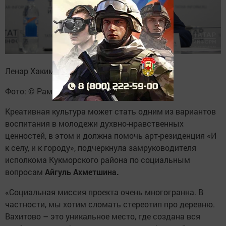
Ленар Хакимзянов
Фото: © Рамиль Гали / «Татар-информ»
Креативная культура может стать одним из вариантов
воспитания в молодежи духвно-нравственных
ценностей, в этом и должна помочь арт-резиденция «И
к селу, и к городу», подчеркнула замруководителя
исполкома Кукморского района по социальным
вопросам
Айгуль Ахметшина.
«Социальная миссия проекта очень многогранна. В
частности, мы хотим сломать стереотип про деревню.
Вахитово – это уникальное место, где создана вся