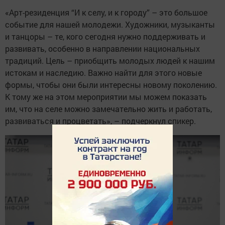
«Арт-резиденция “И к селу, и к городу” – это большое
событие для нашей молодежи. Художники, музыканты
и танцоры – те, кого сегодня нужно поддерживать и
развивать, особенно в направлении национальных
традиций. Цель – приобщить молодых людей к нашим
истокам и наследию. Важно найти для этого новые
формы, чтобы они были интересны новому поколению.
К тому же на этом мероприятии мы можем показать
им, что на селе можно замечательно жить и работать,
развиваться и процветать», – подчеркнул спикер.