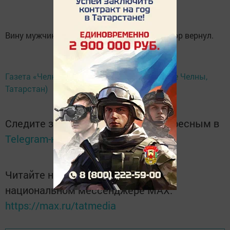
Вину мужчина признал полностью, телевизор вернул.
Газета «Челнинские известия» (Набережные Челны,
Татарстан)
Следите за самым важным и интересным в
Telegram-канале
Татмедиа
Читайте новости Татарстана в
национальном мессенджере MАХ:
https://max.ru/tatmedia