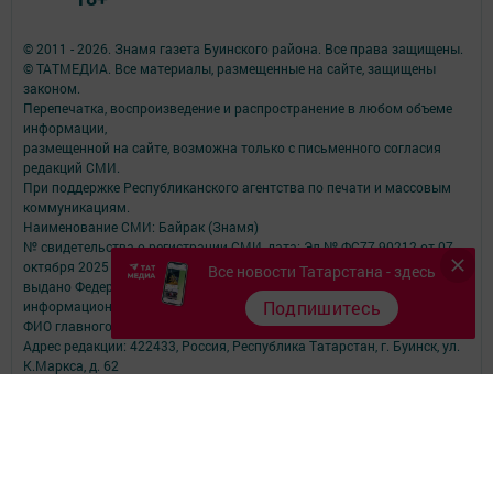
© 2011 - 2026. Знамя газета Буинского района. Все права защищены.
© ТАТМЕДИА. Все материалы, размещенные на сайте, защищены
законом.
Перепечатка, воспроизведение и распространение в любом объеме
информации,
размещенной на сайте, возможна только с письменного согласия
редакций СМИ.
При поддержке Республиканского агентства по печати и массовым
коммуникациям.
Наименование СМИ: Байрак (Знамя)
№ свидетельства о регистрации СМИ, дата: Эл № ФС77-90212 от 07
октября 2025 года
Все новости Татарстана - здесь
выдано Федеральной службой по надзору в сфере связи,
Подпишитесь
информационных технологий и массовых коммуникаций
ФИО главного редактора: Котельникова Лилия Ленаровна
Адрес редакции: 422433, Россия, Республика Татарстан, г. Буинск, ул.
К.Маркса, д. 62
Телефон редакции: (84374) 3-19-73 Электронная почта редакции:
bayrakbua@mail.ru
other
Учредитель СМИ: АО «ТАТМЕДИА»
Антикоррупционная политика