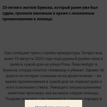
33-летнего жителя Буинска, который ранее уже был
судим, признали виновным в краже с незаконным
проникновением в жилище.
Как сообщает пресс-служба прокуратуры Татарстана,
днем 10 августа 2020 года подсудимый разбил окно и
залез в чужой дом на улице Розы Люксембург в
Буинске, откуда похитил телевизор и убежал. Однако по
дороге он потерял сознание из-за кровотечения – во
время проникновения в чужой дом он порезал руки и
ноги осколками стекла. Лежащего злоумышленника
заметила прохожая, она вызвала скорую помощь.
Позднее мужчина сам признался стражам порядка в
совершенной краже.