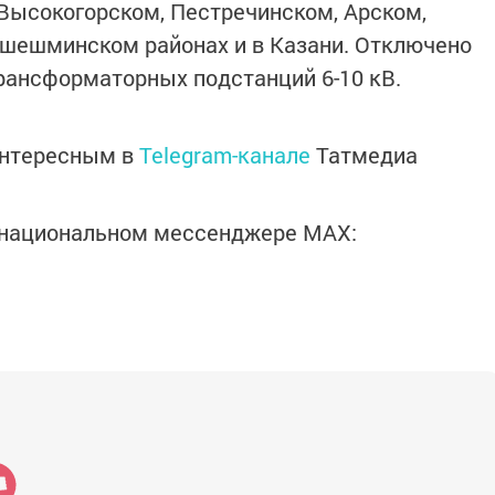
Высокогорском, Пестречинском, Арском,
ошешминском районах и в Казани. Отключено
трансформаторных подстанций 6-10 кВ.
интересным в
Telegram-канале
Татмедиа
в национальном мессенджере MАХ: