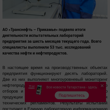
АО «Транснефть – Прикамье» подвело итоги
деятельности испытательных лабораторий
предприятия за шесть месяцев текущего года. Всего
специалисты выполнили 53 тыс. исследований
качества нефти и нефтепродуктов.
В настоящее время на производственных объектах
предприятия функционируют десять лабораторий.
Две из них выполняют многоуровневый мониторинг
нефтепродуктов, восемь – нефти. С помощью
Все новости Татарстана - здесь
отборов и анализа проб подтверждается качество
Подпишитесь
продукции на соответствие требованиям ГОСТ и
технических регламентов. Результаты испытаний
поступают в Единую лабораторную информационную