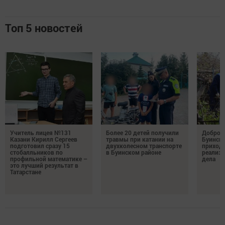
Топ 5 новостей
Учитель лицея №131
Более 20 детей получили
Добро н
Казани Кирилл Сергеев
травмы при катании на
Буински
подготовил сразу 15
двухколесном транспорте
приход
стобалльников по
в Буинском районе
реализу
профильной математике –
дела
это лучший результат в
Татарстане