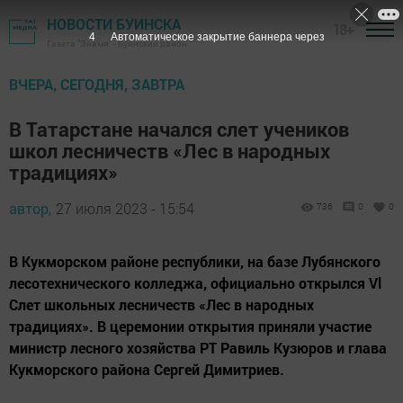
НОВОСТИ БУИНСКА
18+
3
Автоматическое закрытие баннера через
Газета "Знамя" - Буинский район
ВЧЕРА, СЕГОДНЯ, ЗАВТРА
В Татарстане начался слет учеников
школ лесничеств «Лес в народных
традициях»
автор,
27 июля 2023 - 15:54
736
0
0
В Кукморском районе республики, на базе Лубянского
лесотехнического колледжа, официально открылся Vl
Слет школьных лесничеств «Лес в народных
традициях». В церемонии открытия приняли участие
министр лесного хозяйства РТ Равиль Кузюров и глава
Кукморского района Сергей Димитриев.