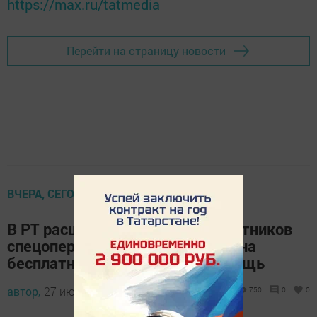
https://max.ru/tatmedia
Перейти на страницу новости
ВЧЕРА, СЕГОДНЯ, ЗАВТРА
В РТ расширены категории участников
спецоперации, имеющих право на
бесплатную юридическую помощь
автор,
27 июля 2023 - 14:08
750
0
0