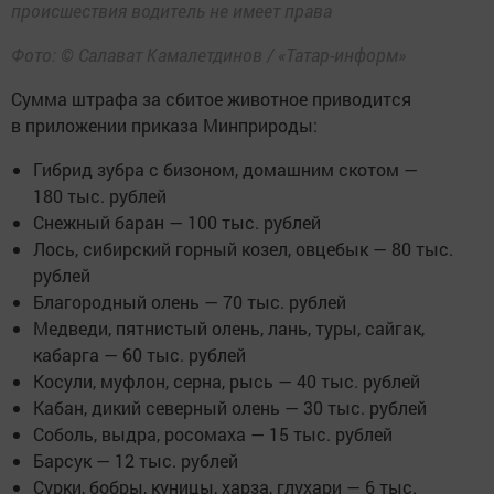
происшествия водитель не имеет права
Фото: © Салават Камалетдинов / «Татар-информ»
Сумма штрафа за сбитое животное приводится
в приложении приказа Минприроды:
Гибрид зубра с бизоном, домашним скотом —
180 тыс. рублей
Снежный баран — 100 тыс. рублей
Лось, сибирский горный козел, овцебык — 80 тыс.
рублей
Благородный олень — 70 тыс. рублей
Медведи, пятнистый олень, лань, туры, сайгак,
кабарга — 60 тыс. рублей
Косули, муфлон, серна, рысь — 40 тыс. рублей
Кабан, дикий северный олень — 30 тыс. рублей
Соболь, выдра, росомаха — 15 тыс. рублей
Барсук — 12 тыс. рублей
Сурки, бобры, куницы, харза, глухари — 6 тыс.