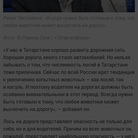
Ринат Чиспияков: «Всегда нужно быть готовым к тому, что
любое животное может выскочить на дорогу»
Фото: © Рамиль Гали / «Татар-информ»
«У нас в Татарстане хорошо развита дорожная сеть.
Хорошие дороги, много стало автомобилей. Но нельзя
забывать о том, что численность лосей в Татарстане
тоже приличная. Сейчас по всей России идет тенденция
к увеличению копытных животных — как лосей, так
и косуль. И поэтому водители на дорогах должны быть
особенно внимательными в этот период. Всегда нужно
быть готовым к тому, что любое животное может
выскочить на дорогу», — добавил он.
Лось на дороге представляет опасность не только для
себя, но и для водителей. Причем из всех животных он,
пожалуй, представляет наибольшую опасность — у него