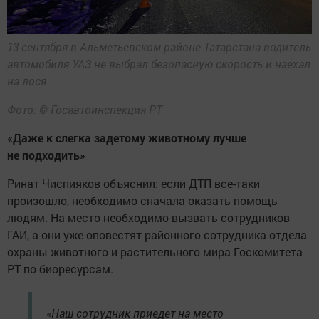
13 сентября в Альметьевском районе Татарстана водитель
автомобиля УАЗ не выбрал безопасную скорость и наехал
на лося
Фото: © Госавтоинспекция РТ
«Даже к слегка задетому животному лучше
не подходить»
Ринат Чиспияков объяснил: если ДТП все-таки
произошло, необходимо сначала оказать помощь
людям. На место необходимо вызвать сотрудников
ГАИ, а они уже оповестят районного сотрудника отдела
охраны животного и растительного мира Госкомитета
РТ по биоресурсам.
«Наш сотрудник приедет на место