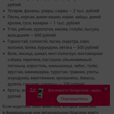
рублей
Тетерев, фазаны, улары, саджа — 2 тыс. рублей
Песец, корсак, дикие кошки, норки, зайцы, дикий
кролик, гуси, казарки — 1 тыс. рублей
Утки, рябчик, куропатки, кеклик, голуби, лысуха,
вальдшнеп — 600 рублей
Горностай, солонгой, ласка, ондатра, хори,
колонок, белки, бурундуки, летяга — 500 рублей
Волк, лисица, шакал, енот-полоскун, енотовидная
собака, перепела, пастушок, обыкновенный
погоныш, коростель, камышница, чибис, тулес,
хрустан, камнешарка, турухтан, травник, улиты,
мородунка, веретенники, кроншнепы, бекасы,
дупеля, гаршнеп, горлицы — 200 рублей
Кроты, водяная полевка, хомяки, суслики — 100
Все новости Татарстана - здесь
рублей
Подпишитесь
Если водитель сбил животное, которое занесено
в федеральную или региональную Красную книгу,