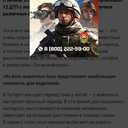
12 ДТП с лосями, 2 человека погибли, 13 получили
различные травмы.
Лоси все чаще выходят на дороги республики — это
очень опасно и для водителей, и для самих животных.
Именно в начале осени у лосей идет брачный период,
а потому они охотно перемещаются на большие
расстояния. Как не попасть в подобное ДТП, читайте
в репортаже «Татар-информа».
«Из всех животных лось представляет наибольшую
опасность для водителей»
В Татарстане идет период гона у лосей — у животных
наступает брачный период. В это время, рассказывают
эксперты, они становятся наиболее активными,
переходят на большие расстояния в поисках самок.
В связи с этим лоси нередко выбегают на дороги,