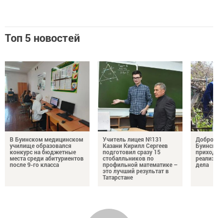
Топ 5 новостей
В Буинском медицинском
Учитель лицея №131
Добро н
училище образовался
Казани Кирилл Сергеев
Буински
конкурс на бюджетные
подготовил сразу 15
приход
места среди абитуриентов
стобалльников по
реализу
после 9-го класса
профильной математике –
дела
это лучший результат в
Татарстане