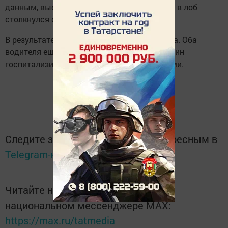
данным, выехал на встречную полосу и лоб в лоб
столкнулся с «Ладой Калиной».
В результате аварии погибли два пассажира. Оба
водителя еще один пассажир одной из машин
госпитализированы с различными травмами.
Следите за самым важным и интересным в
Telegram-канале
Татмедиа
Читайте новости Татарстана в
национальном мессенджере MАХ:
https://max.ru/tatmedia