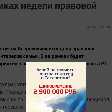
мках недели правовой
413
0
остоится Всероссийская неделя правовой
тересов семьи. В ее рамках будет
риятий, сообщает пресс-служба Минюста РТ.
дут работать пункты бесплатного
я. Граждане смогут получить
помощь по различным вопросам, касающимся,
я государственной поддержки и льгот,