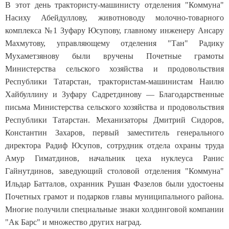
В этот день трактористу-машинисту отделения "Коммуна"
Насиху Абейдуллову, животноводу молочно-товарного
комплекса №1 Зуфару Юсупову, главному инженеру Ансару
Махмутову, управляющему отделения "Тан" Радику
Мухаметзянову были вручены Почетные грамоты
Министерства сельского хозяйства и продовольствия
Республики Татарстан, трактористам-машинистам Наилю
Хайбуллину и Зуфару Садретдинову — Благодарственные
письма Министерства сельского хозяйства и продовольствия
Республики Татарстан. Механизаторы Дмитрий Сидоров,
Константин Захаров, первый заместитель генерального
директора Радиф Юсупов, сотрудник отдела охраны труда
Амур Гиматдинов, начальник цеха нуклеуса Ранис
Гайнутдинов, заведующий столовой отделения "Коммуна"
Ильдар Батталов, охранник Рушан Фазелов были удостоены
Почетных грамот и подарков главы муниципального района.
Многие получили специальные знаки холдинговой компании
"Ак Барс" и множество других наград.