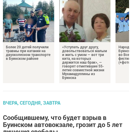
Более 20 детей получили
«Уступать друг другу,
Народн
травмы при катании на
довольствоваться малым
Буинска
двухколесном транспорте
и жить с умом — вот три
во Все
в Буинском районе
кита, на которых
фестива
держится наш брак», —
(+фото)
говорят отметившие 55-
летие совместной жизни
Мухамадуллины из
Буинска
ВЧЕРА, СЕГОДНЯ, ЗАВТРА
Сообщившему, что будет взрыв в
Буинском автовокзале, грозит до 5 лет
лишения свободы