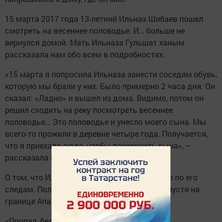
15 марта 2017 года 13-летний Ильназ Шибаев пошел
смотреть на весеннее половодье. И… больше не
вернулся домой. Мать Ильназа Гульшат ханым
рассказала нам обо всем в подробностях.
«15 марта я попросила Ильназа занести соседям обувь,
которую мы брали у них. Было примерно 2 часа дня. Он
сказал: «Ладно» и вышел из дома. Видимо, потом он
решил сходить на реку посмотреть весеннее
половодье… Это половодье и унесло моего сына. Мы
всего-то прожили в деревне четыре года. Получается,
что я приехала сюда, чтобы похоронить сына», –
рассказала Гульшат Шибаева.
О том, что Ильназ упал в реку, узнали только по его
следам. Полиция нашла тело два месяца спустя на
границе Апастовского и Буинского районов.
«Пропал, бедняга…»