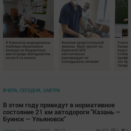
В Буинском медицинском
Болезни предстательной
Учител
училище образовался
железы. Врач-уролог из
Казани 
конкурс на бюджетные
Буинской ЦРБ
подгото
места среди абитуриентов
настоятельно
стобалл
после 9-го класса
рекомендует не
профил
откладывать лечение
это луч
Татарст
ВЧЕРА, СЕГОДНЯ, ЗАВТРА
В этом году приведут в нормативное
состояние 21 км автодороги "Казань —
Буинск — Ульяновск"
автор,
24 марта 2020 - 09:12
1879
0
0