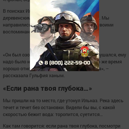
В поисках Ильназа помогала и заведующая
деревенским клубом Гульфия Гиниятуллина. Мы
направились к ней, и она тоже поделилась своими
воспоминаниями о парне.
«Он был озорным, веселым ребенком. Не слушался, ему
надо было несколько раз повторять. Но в то же время
хорошо относился к людям. Пропал, бедняга», –
рассказала Гульфия ханым.
«Если рана твоя глубока…»
Мы пришли на то место, где утонул Ильназ. Река здесь
течет и течет без остановки. Видели бы вы, с какой
скоростью бежит вода: торопится, суетится…
Как там говорится: если рана твоя глубока, посмотри