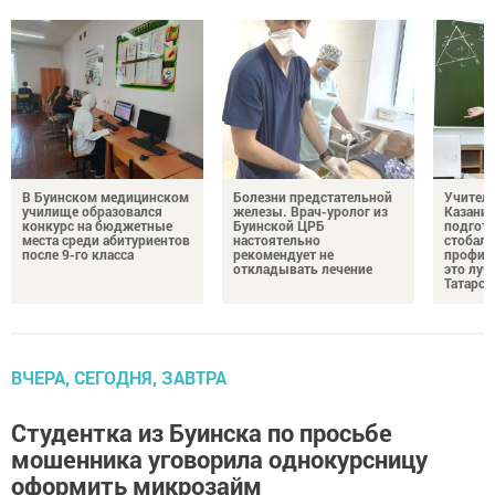
В Буинском медицинском
Болезни предстательной
Учител
училище образовался
железы. Врач-уролог из
Казани 
конкурс на бюджетные
Буинской ЦРБ
подгото
места среди абитуриентов
настоятельно
стобалл
после 9-го класса
рекомендует не
профил
откладывать лечение
это луч
Татарст
ВЧЕРА, СЕГОДНЯ, ЗАВТРА
Студентка из Буинска по просьбе
мошенника уговорила однокурсницу
оформить микрозайм