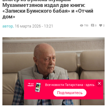
Мухамметзянов издал две книги:
«Записки Буинского бабая» и «Отчий
дом»
автор,
16 марта 2026 - 13:21
753
0
2
Все новости Татарстана - здесь
Подпишитесь