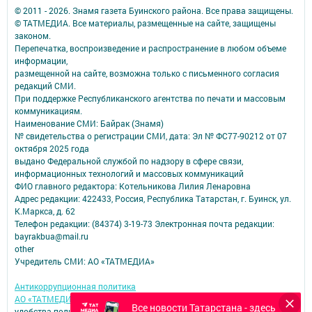
© 2011 - 2026. Знамя газета Буинского района. Все права защищены.
© ТАТМЕДИА. Все материалы, размещенные на сайте, защищены
законом.
Перепечатка, воспроизведение и распространение в любом объеме
информации,
размещенной на сайте, возможна только с письменного согласия
редакций СМИ.
При поддержке Республиканского агентства по печати и массовым
коммуникациям.
Наименование СМИ: Байрак (Знамя)
№ свидетельства о регистрации СМИ, дата: Эл № ФС77-90212 от 07
октября 2025 года
выдано Федеральной службой по надзору в сфере связи,
информационных технологий и массовых коммуникаций
ФИО главного редактора: Котельникова Лилия Ленаровна
Адрес редакции: 422433, Россия, Республика Татарстан, г. Буинск, ул.
К.Маркса, д. 62
Телефон редакции: (84374) 3-19-73 Электронная почта редакции:
bayrakbua@mail.ru
other
Учредитель СМИ: АО «ТАТМЕДИА»
Антикоррупционная политика
АО «ТАТМЕДИА» использует «cookie»
для персонализации сервисов и
Все новости Татарстана - здесь
удобства пользователей сайтом.