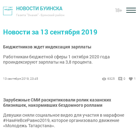
НОВОСТИ БУИНСКА
18+
Газета "Знамя" - Буинский район
Новости за 13 сентября 2019
Бюджетников ждет индексация зарплаты
Работникам бюджетной сферы 1 октября 2020 года
проиндексируют зарплаты на 3,8 процента.
13 сентября 2019, 23:45
6325
0
1
Зарубежные СМИ раскритиковали ролик казанских
близняшек, накормивших бездомного роллами
Девушки сняли социальное видео для участия в марафоне
#НамНеВсеРавно2019, которое организовало движение
«Молодежь Татарстана».