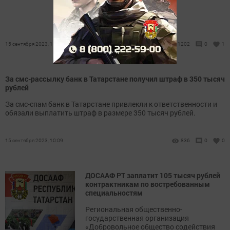
«Автосессия - 2023».
15 сентября 2023, 13:56
1202
0
1
За смс-рассылку банк в Татарстане получил штраф в 350 тысяч
рублей
За смс-спам банк в Татарстане привлекли к ответственности и
обязали выплатить штраф в размере 350 тысяч рублей.
15 сентября 2023, 10:09
836
0
0
ДОСААФ РТ заплатит 105 тысяч рублей
контрактникам по востребованным
специальностям
Региональная общественно-
государственная организация
«Добровольное общество содействия