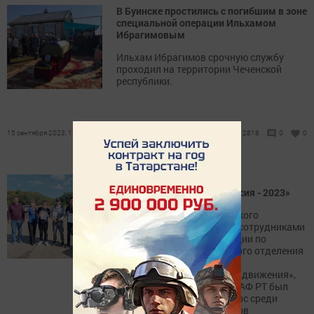
В Буинске простились с погибшим в зоне
специальной операции Ильхамом
Ибрагимовым
Ильхам Ибрагимов срочную службу
проходил на территории Чеченской
республики.
15 сентября 2023, 14:15
2818
0
0
Конкурс среди студентов -
автомобилистов «Автосессия - 2023»
14 сентября на базе Буинского
ветеринарного техникума сотрудниками
отделения Госавтоинспекции по
Буинскому району, Буинского отделения
отдела профилактики ГБУ
«Безопасность дорожного движения»,
Буинского МО РОГО ДОСААФ РТ был
проведён районный конкурс среди
студентов - автомобилистов