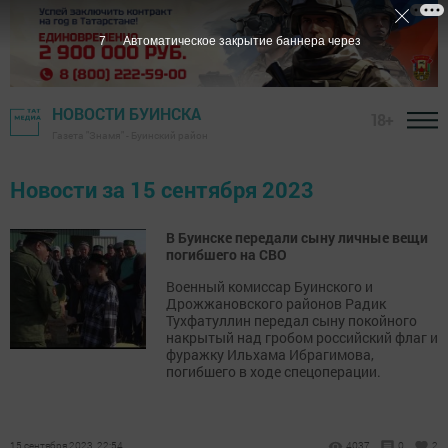
6
Автоматическое закрытие баннера через
НОВОСТИ БУИНСКА
18+
Газета "Знамя" - Буинский район
Новости за 15 сентября 2023
В Буинске передали сыну личные вещи
погибшего на СВО
Военный комиссар Буинского и
Дрожжановского районов Радик
Тухфатуллин передал сыну покойного
накрытый над гробом российский флаг и
фуражку Ильхама Ибрагимова,
погибшего в ходе спецоперации.
15 сентября 2023, 22:54
4037
0
2