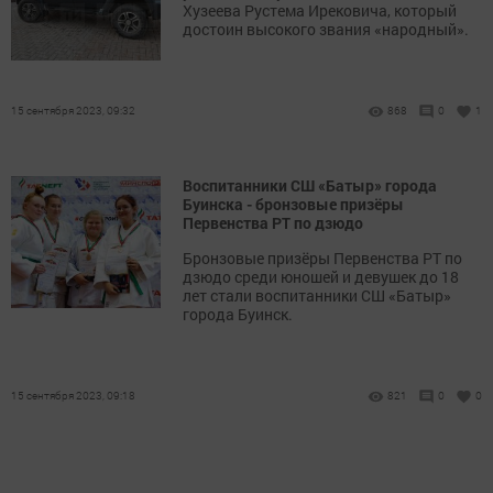
Хузеева Рустема Ирековича, который
достоин высокого звания «народный».
15 сентября 2023, 09:32
868
0
1
Воспитанники СШ «Батыр» города
Буинска - бронзовые призёры
Первенства РТ по дзюдо
Бронзовые призёры Первенства РТ по
дзюдо среди юношей и девушек до 18
лет стали воспитанники СШ «Батыр»
города Буинск.
15 сентября 2023, 09:18
821
0
0