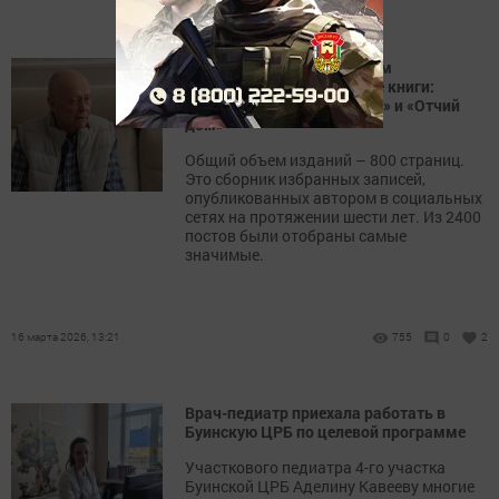
Блогер из Буинска Мухарам
Мухамметзянов издал две книги:
«Записки Буинского бабая» и «Отчий
дом»
Общий объем изданий – 800 страниц.
Это сборник избранных записей,
опубликованных автором в социальных
сетях на протяжении шести лет. Из 2400
постов были отобраны самые
значимые.
16 марта 2026, 13:21
755
0
2
Врач-педиатр приехала работать в
Буинскую ЦРБ по целевой программе
Участкового педиатра 4-го участка
Буинской ЦРБ Аделину Кавееву многие