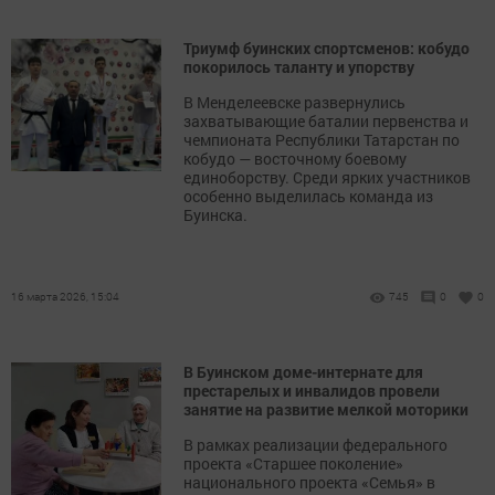
Триумф буинских спортсменов: кобудо
покорилось таланту и упорству
В Менделеевске развернулись
захватывающие баталии первенства и
чемпионата Республики Татарстан по
кобудо — восточному боевому
единоборству. Среди ярких участников
особенно выделилась команда из
Буинска.
16 марта 2026, 15:04
745
0
0
В Буинском доме-интернате для
престарелых и инвалидов провели
занятие на развитие мелкой моторики
В рамках реализации федерального
проекта «Старшее поколение»
национального проекта «Семья» в