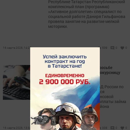
Республике Татарстан Республиканский
комплексный план (программа)
«Активное долголетие» специалист по
социальной работе Даниря Гильфанова
провела занятие на развитие мелкой
моторики.
16 марта 2026, 14:27
539
0
0
Студентка из Буинска по просьбе
мошенника уговорила однокурсницу
оформить микрозайм
В начале марта в отдел МВД России по
Буинскому району обратился
представитель микрофинансовой
организации по факту невыплаты займа
жительницей Буинского района
16 марта 2026, 13:34
338
0
0