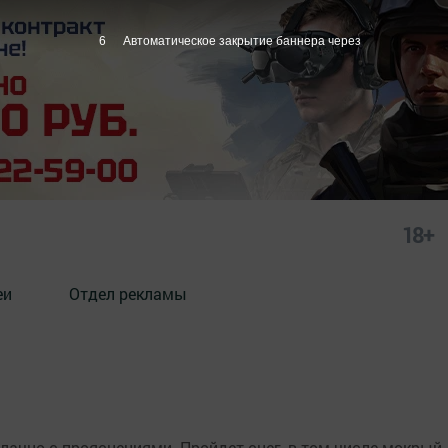
5
Автоматическое закрытие баннера через
18+
еи
Отдел рекламы
облачно с прояснениями. Пройдет снег, в том числе мокры