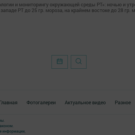
логии и мониторингу окружающей среды РТ»: ночью и утр
западе РТ до 25 гр. мороза, на крайнем востоке до 28 гр. 
Главная
Фотогалереи
Актуальное видео
Разное
ны.
аконом.
ме информации,