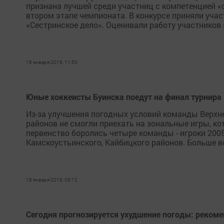
признана лучшей среди участниц с компетенцией «
втором этапе чемпионата. В конкурсе приняли учас
«Сестринское дело». Оценивали работу участников 
18 января 2016, 11:50
Юные хоккеисты Буинска поедут на финал турнира 
Из-за улучшения погодных условий команды Верхн
районов не смогли приехать на зональные игры, ко
первенство боролись четыре команды - игроки 2005
Камскоустьинского, Кайбицкого районов. Больше всег
18 января 2016, 09:12
Сегодня прогнозируется ухудшение погоды: реком