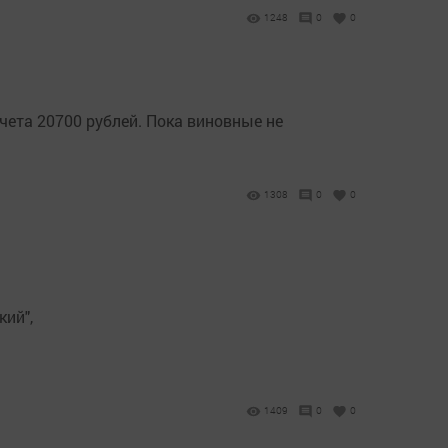
1248
0
0
ета 20700 рублей. Пока виновные не
1308
0
0
ий",
1409
0
0