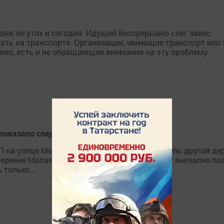
дня, не утих и сегодня. Идущий беспрерывно снег занес
хать на транспорте. Организации, имеющие транспорт или 
нию, есть и не обращающие внимания на эту проблему.
показало следствие?
 на улице Молодежной. Около 18 часов житель другой дер
 деревне Малая Буинка перед его автомобилем внезапно по
 только...