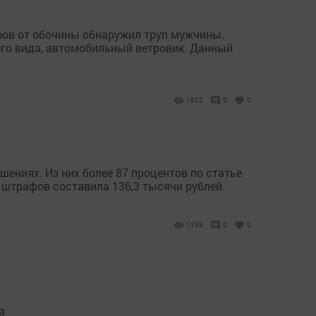
тров от обочины обнаружил труп мужчины.
его вида, автомобильный ветровик. Данный
1602
0
0
ниях. Из них более 87 процентов по статье
 штрафов составила 136,3 тысячи рублей.
1339
0
0
а