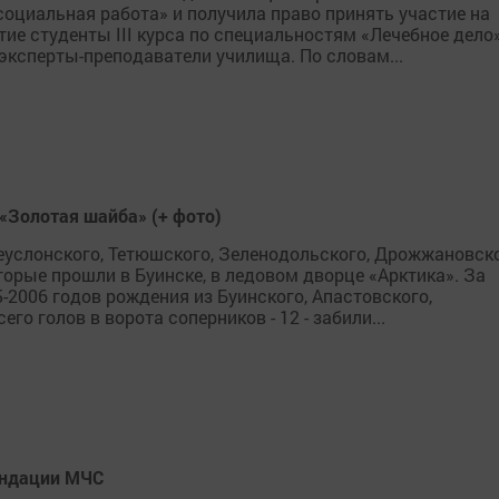
социальная работа» и получила право принять участие на
тие студенты III курса по специальностям «Лечебное дело»
эксперты-преподаватели училища. По словам...
«Золотая шайба» (+ фото)
еуслонского, Тетюшского, Зеленодольского, Дрожжановск
торые прошли в Буинске, в ледовом дворце «Арктика». За
-2006 годов рождения из Буинского, Апастовского,
о голов в ворота соперников - 12 - забили...
ендации МЧС