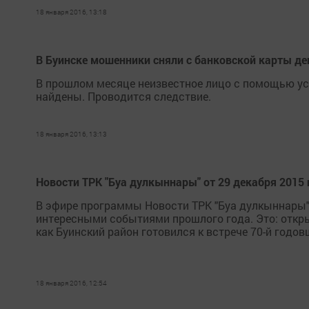
18 января 2016, 13:18
В Буинске мошенники сняли с банковской карты де
В прошлом месяце неизвестное лицо с помощью усл
найдены. Проводится следствие.
18 января 2016, 13:13
Новости ТРК "Буа дулкыннары" от 29 декабря 2015 
В эфире программы Новости ТРК "Буа дулкыннары"
интересными событиями прошлого года. Это: откры
как Буинский район готовился к встрече 70-й годо
18 января 2016, 12:54