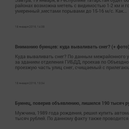
районах возможна метель с видимостью 1-2 км и г
умеренный ,местами порывами до 15-16 м/с. Как...
18 января 2016, 14:38
Вниманию буинцев: куда вываливать снег? (+ фото
Куда вываливать снег? По данным межрайонного у
за зданием отделения ГИБДД, проехав по Объездн
проезжую часть улиц снег, счищаемый с прилегающ
18 января 2016, 13:34
Буинец, поверив объявлению, лишился 190 тысяч р
Мужчина, 1989 года рождения, решил купить автом
тысяч рублей. По данному факту также проводится п