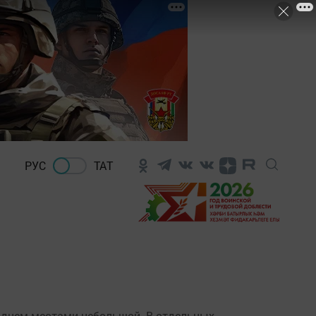
РУС
ТАТ
й, днем местами небольшой. В отдельных