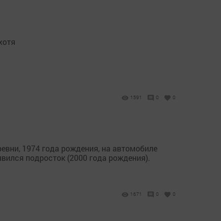
хотя
1591
0
0
евни, 1974 года рождения, на автомобиле
явился подросток (2000 года рождения).
1671
0
0