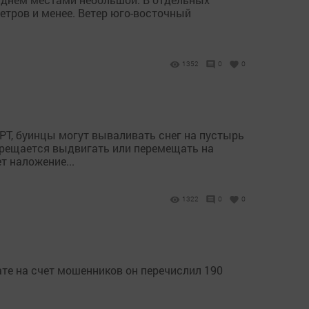
етров и менее. Ветер юго-восточный
1352
0
0
Т, буинцы могут вываливать снег на пустырь
прещается выдвигать или перемещать на
т наложение...
1322
0
0
ате на счет мошенников он перечислил 190