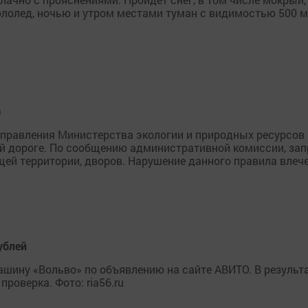
ололед, ночью и утром местами туман с видимостью 500 м
)
правления Министерства экологии и природных ресурсов Р
ой дороге. По сообщению административной комиссии, за
ей территории, дворов. Нарушение данного правила влече
ублей
ашину «Вольво» по объявлению на сайте АВИТО. В результ
роверка. Фото: ria56.ru