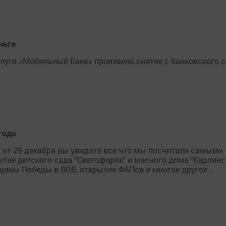
ньги
уги «Мобильный Банк» произвело снятие с банковского сч
года
 от 29 декабря вы увидите все что мы посчитали самыми
тие детского сада "Светофорик" и мясного дома "Карлинск
вщины Победы в ВОВ, открытие ФАПов и многое другое...