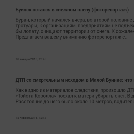
Буинск остался в снежном плену (фоторепортаж)
Буран, который начался вчера, во второй половине 
тротуары, к организациям, предприятиям не подъе
бы лопату, очищают территории от снега. К сожале
Предлагаем вашему вниманию фоторепортаж с...
18 января 2016, 12:45
ДТП со смертельным исходом в Малой Буинке: что 
Как видно из материалов следствия, произошло ДТП
«Тойота Королла» поехал к матери убирать снег. В
Расстояние до него было около 10 метров, водитель
18 января 2016, 12:44