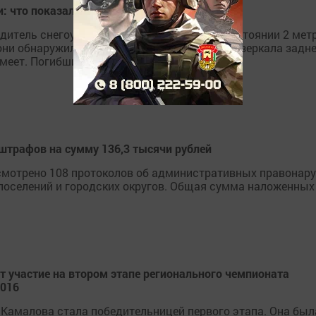
: что показало следствие?
водитель снегоуборочного автомобиля на расстоянии 2 ме
они обнаружили осколки бампера и бокового зеркала задн
еет. Погибший - житель...
штрафов на сумму 136,3 тысячи рублей
отрено 108 протоколов об административных правонаруше
 поселений и городских округов. Общая сумма наложенных
 участие на втором этапе регионального чемпионата
2016
 Камалова стала победительницей первого этапа. Она был