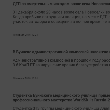
ДТП со смертельным исходом возле села Новоселки
31 декабря около 20 часов возле села Новоселки 
Когда прибыли сотрудники полиции, на месте ДТП 
участок автодороги освещения в ночное время не им
18 января 2016, 12:24
В Буинске административной комиссией наложено 
Административной комиссией в прошлом году рассм
3.6 КоАП РТ за нарушение правил благоустройства
18 января 2016, 12:01
Студентка Буинского медицинского училища примет
профессионального мастерства WorldSkills Russia-
Студентка 313 группы медицинского училища Алия