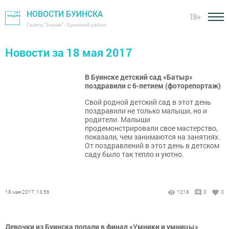
НОВОСТИ БУИНСКА
18+
Газета "Знамя" - Буинский район
Новости за 18 мая 2017
В Буинске детский сад «Батыр»
поздравили с 6-летием (фоторепортаж)
Свой родной детский сад в этот день
поздравили не только малыши, но и
родители. Малыши
продемонстрировали свое мастерство,
показали, чем занимаются на занятиях.
От поздравлений в этот день в детском
саду было так тепло и уютно.
18 мая 2017, 13:56
1218
0
0
Девочки из Буинска попали в финал «Умники и умницы»