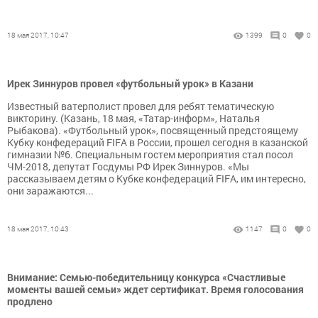
18 мая 2017, 10:47
1399
0
0
Ирек Зиннуров провел «футбольный урок» в Казани
Известный ватерполист провел для ребят тематическую
викторину. (Казань, 18 мая, «Татар-информ», Наталья
Рыбакова). «Футбольный урок», посвященный предстоящему
Кубку конфедераций FIFA в России, прошел сегодня в казанской
гимназии №6. Специальным гостем мероприятия стал посол
ЧМ-2018, депутат Госдумы РФ Ирек Зиннуров. «Мы
рассказываем детям о Кубке конфедераций FIFA, им интересно,
они заражаются...
18 мая 2017, 10:43
1147
0
0
Внимание: Семью-победительницу конкурса «Счастливые
моменты вашей семьи» ждет сертификат. Время голосования
продлено