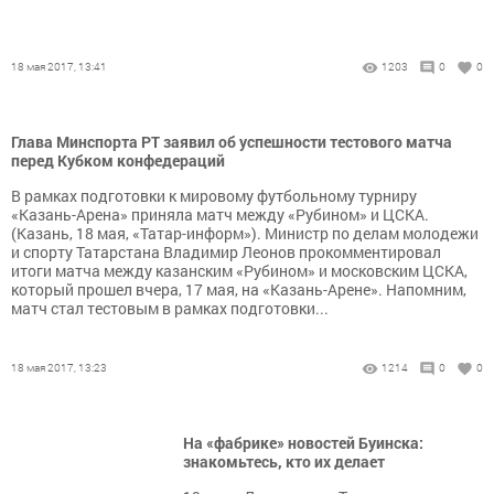
18 мая 2017, 13:41
1203
0
0
Глава Минспорта РТ заявил об успешности тестового матча
перед Кубком конфедераций
В рамках подготовки к мировому футбольному турниру
«Казань-Арена» приняла матч между «Рубином» и ЦСКА.
(Казань, 18 мая, «Татар-информ»). Министр по делам молодежи
и спорту Татарстана Владимир Леонов прокомментировал
итоги матча между казанским «Рубином» и московским ЦСКА,
который прошел вчера, 17 мая, на «Казань-Арене». Напомним,
матч стал тестовым в рамках подготовки...
18 мая 2017, 13:23
1214
0
0
На «фабрике» новостей Буинска:
знакомьтесь, кто их делает