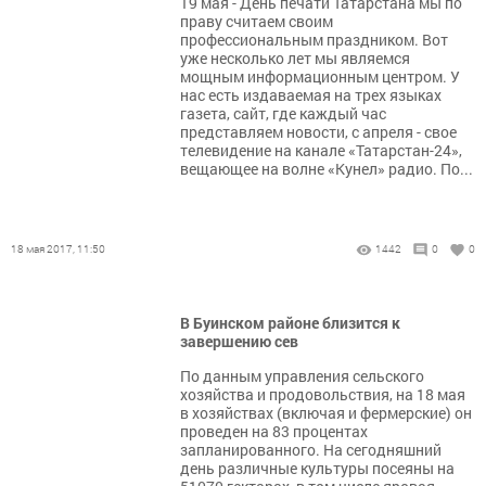
19 мая - День печати Татарстана мы по
праву считаем своим
профессиональным праздником. Вот
уже несколько лет мы являемся
мощным информационным центром. У
нас есть издаваемая на трех языках
газета, сайт, где каждый час
представляем новости, с апреля - свое
телевидение на канале «Татарстан-24»,
вещающее на волне «Кунел» радио. По...
18 мая 2017, 11:50
1442
0
0
В Буинском районе близится к
завершению сев
По данным управления сельского
хозяйства и продовольствия, на 18 мая
в хозяйствах (включая и фермерские) он
проведен на 83 процентах
запланированного. На сегодняшний
день различные культуры посеяны на