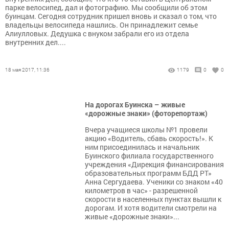
парке велосипед, дал и фотографию. Мы сообщили об этом
буинцам. Сегодня сотрудник пришел вновь и сказал о том, что
владельцы велосипеда нашлись. Он принадлежит семье
Алиулловых. Дедушка с внуком забрали его из отдела
внутренних дел....
18 мая 2017, 11:36
1179
0
0
На дорогах Буинска – живые
«дорожные знаки» (фоторепортаж)
Вчера учащиеся школы №1 провели
акцию «Водитель, сбавь скорость!». К
ним присоединилась и начальник
Буинского филиала государственного
учреждения «Дирекция финансирования
образовательных программ БДД РТ»
Анна Сергудаева. Ученики со знаком «40
километров в час» - разрешенной
скорости в населенных пунктах вышли к
дорогам. И хотя водители смотрели на
живые «дорожные знаки»...