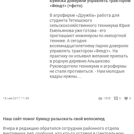
Буинска доверили управлять трактором
«Фендт» (+фото)
В агрофирме «Дружба» работа для
студента Тетюшского
сельскохозяйственного техникума Юрия
Емельянова уже готова - его
приглашают инженером по импортной
технике. А сегодня
восемнадцатилетнему парню доверили
управлять трактором «Фендт». На
практику он изъявил желание приехать
в родную деревню Альшихово.
Руководители техникума и агрофирмы
не стали противиться. - Нам молодые
кадры нужны....
18 мая 2017, 11:39
1505
0
0
Наш сайт помог буинцу разыскать свой велосипед
Вчера в редакцию обратился сотрудник районного отдела
внутренних дел, сообщил, что кто-то оставил в Центральном