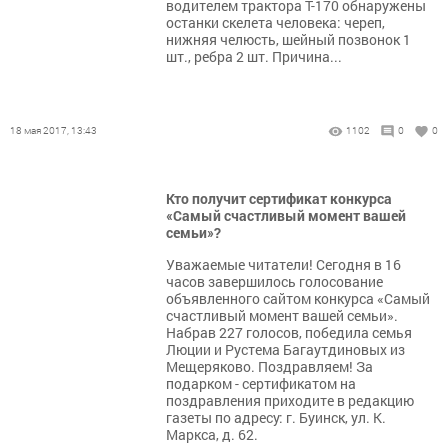
водителем трактора Т-170 обнаружены
останки скелета человека: череп,
нижняя челюсть, шейный позвонок 1
шт., ребра 2 шт. Причина...
18 мая 2017, 13:43
1102
0
0
Кто получит сертификат конкурса
«Самый счастливый момент вашей
семьи»?
Уважаемые читатели! Сегодня в 16
часов завершилось голосование
объявленного сайтом конкурса «Самый
счастливый момент вашей семьи».
Набрав 227 голосов, победила семья
Люции и Рустема Багаутдиновых из
Мещеряково. Поздравляем! За
подарком - сертификатом на
поздравления приходите в редакцию
газеты по адресу: г. Буинск, ул. К.
Маркса, д. 62.