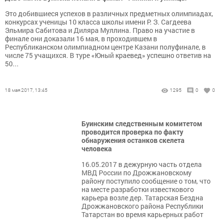
Это добившиеся успехов в различных предметных олимпиадах,
конкурсах ученицы 10 класса школы имени Р. З. Сагдеева
Эльмира Сабитова и Диляра Муллина. Право на участие в
финале они доказали 16 мая, в проходившем в
Республиканском олимпиадном центре Казани полуфинале, в
числе 75 учащихся. В туре «Юный краевед» успешно ответив на
50...
18 мая 2017, 13:45
1295
0
0
Буинским следственным комитетом
проводится проверка по факту
обнаружения останков скелета
человека
16.05.2017 в дежурную часть отдела
МВД России по Дрожжановскому
району поступило сообщение о том, что
на месте разработки известкового
карьера возле дер. Татарская Бездна
Дрожжановского района Республики
Татарстан во время карьерных работ