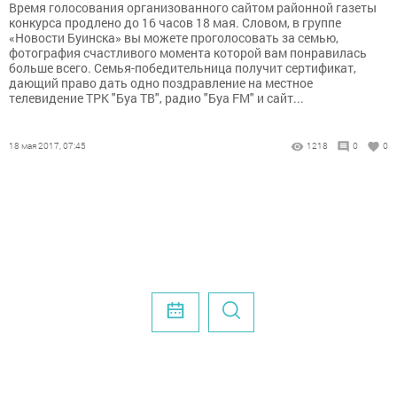
Время голосования организованного сайтом районной газеты
конкурса продлено до 16 часов 18 мая. Словом, в группе
«Новости Буинска» вы можете проголосовать за семью,
фотография счастливого момента которой вам понравилась
больше всего. Семья-победительница получит сертификат,
дающий право дать одно поздравление на местное
телевидение ТРК "Буа ТВ", радио "Буа FM" и сайт...
18 мая 2017, 07:45
1218
0
0