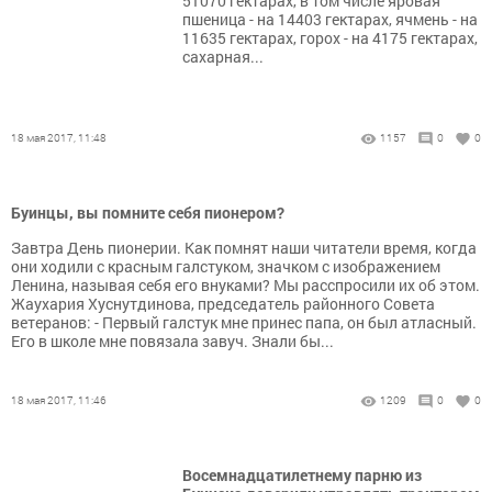
51070 гектарах, в том числе яровая
пшеница - на 14403 гектарах, ячмень - на
11635 гектарах, горох - на 4175 гектарах,
сахарная...
18 мая 2017, 11:48
1157
0
0
Буинцы, вы помните себя пионером?
Завтра День пионерии. Как помнят наши читатели время, когда
они ходили с красным галстуком, значком с изображением
Ленина, называя себя его внуками? Мы расспросили их об этом.
Жаухария Хуснутдинова, председатель районного Совета
ветеранов: - Первый галстук мне принес папа, он был атласный.
Его в школе мне повязала завуч. Знали бы...
18 мая 2017, 11:46
1209
0
0
Восемнадцатилетнему парню из