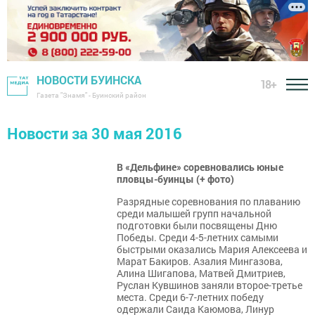
НОВОСТИ БУИНСКА
18+
Газета "Знамя" - Буинский район
Новости за 30 мая 2016
В «Дельфине» соревновались юные
пловцы-буинцы (+ фото)
Разрядные соревнования по плаванию
среди малышей групп начальной
подготовки были посвящены Дню
Победы. Среди 4-5-летних самыми
быстрыми оказались Мария Алексеева и
Марат Бакиров. Азалия Мингазова,
Алина Шигапова, Матвей Дмитриев,
Руслан Кувшинов заняли второе-третье
места. Среди 6-7-летних победу
одержали Саида Каюмова, Линур