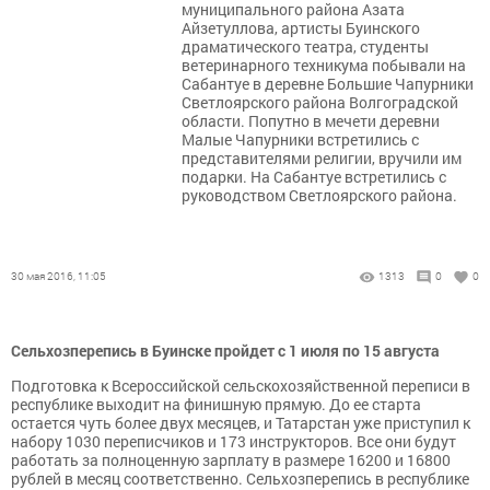
муниципального района Азата
Айзетуллова, артисты Буинского
драматического театра, студенты
ветеринарного техникума побывали на
Сабантуе в деревне Большие Чапурники
Светлоярского района Волгоградской
области. Попутно в мечети деревни
Малые Чапурники встретились с
представителями религии, вручили им
подарки. На Сабантуе встретились с
руководством Светлоярского района.
30 мая 2016, 11:05
1313
0
0
Сельхозперепись в Буинске пройдет с 1 июля по 15 августа
Подготовка к Всероссийской сельскохозяйственной переписи в
республике выходит на финишную прямую. До ее старта
остается чуть более двух месяцев, и Татарстан уже приступил к
набору 1030 переписчиков и 173 инструкторов. Все они будут
работать за полноценную зарплату в размере 16200 и 16800
рублей в месяц соответственно. Сельхозперепись в республике