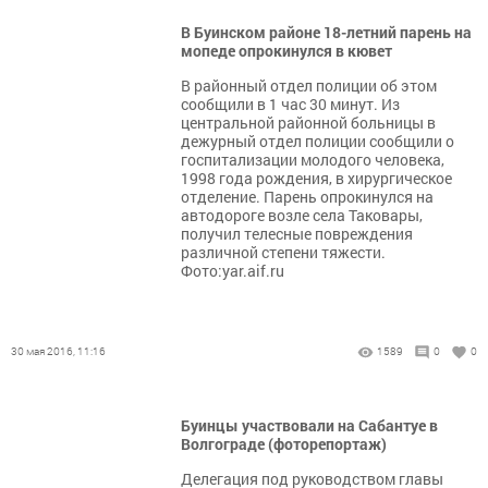
В Буинском районе 18-летний парень на
мопеде опрокинулся в кювет
В районный отдел полиции об этом
сообщили в 1 час 30 минут. Из
центральной районной больницы в
дежурный отдел полиции сообщили о
госпитализации молодого человека,
1998 года рождения, в хирургическое
отделение. Парень опрокинулся на
автодороге возле села Таковары,
получил телесные повреждения
различной степени тяжести.
Фото:yar.aif.ru
30 мая 2016, 11:16
1589
0
0
Буинцы участвовали на Сабантуе в
Волгограде (фоторепортаж)
Делегация под руководством главы