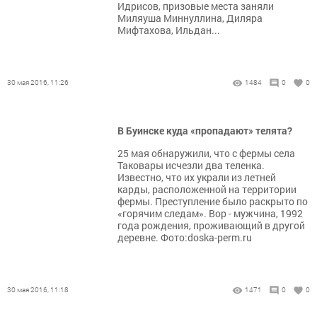
Идрисов, призовые места заняли
Миляуша Миннуллина, Диляра
Мифтахова, Ильдан...
30 мая 2016, 11:26
1484
0
0
В Буинске куда «пропадают» телята?
25 мая обнаружили, что с фермы села
Таковары исчезли два теленка.
Известно, что их украли из летней
карды, расположенной на территории
фермы. Преступление было раскрыто по
«горячим следам». Вор - мужчина, 1992
года рождения, проживающий в другой
деревне. Фото:doska-perm.ru
30 мая 2016, 11:18
1471
0
0