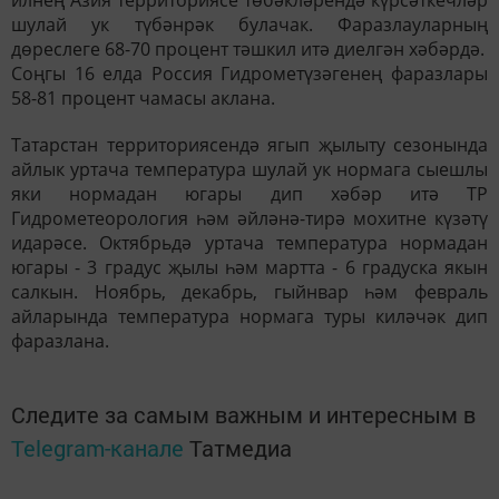
илнең Азия территориясе төбәкләрендә күрсәткечләр
шулай ук түбәнрәк булачак. Фаразлауларның
дөреслеге 68-70 процент тәшкил итә диелгән хәбәрдә.
Соңгы 16 елда Россия Гидрометүзәгенең фаразлары
58-81 процент чамасы аклана.
Татарстан территориясендә ягып җылыту сезонында
айлык уртача температура шулай ук нормага сыешлы
яки нормадан югары дип хәбәр итә ТР
Гидрометеорология һәм әйләнә-тирә мохитне күзәтү
идарәсе. Октябрьдә уртача температура нормадан
югары - 3 градус җылы һәм мартта - 6 градуска якын
салкын. Ноябрь, декабрь, гыйнвар һәм февраль
айларында температура нормага туры киләчәк дип
фаразлана.
Следите за самым важным и интересным в
Telegram-канале
Татмедиа