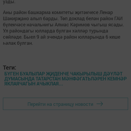
узды.
Аны район башкарма комитеты җитәкчесе Ленар
Шакирҗано алып барды. Төп доклад белән район ГАИ
бүлекчәсе начальнигы Алмас Кәримов чыгыш ясады.
Ул райондагы юлларда булган хәлләр турында
сөйләде. Быел 9 ай эчендә район юлларында 6 кеше
һәлак булган.
Теги:
БҮГЕН БУАЛЫЛАР ҖИДЕНЧЕ ЧАКЫРЫЛЫШ ДӘҮЛӘТ
ДУМАСЫНДА ТАТАРСТАН МӘНФӘГАТЬЛӘРЕН КЕМНӘР
ЯКЛАЯЧАГЫН АЧЫКЛАЯ...
Перейти на страницу новости