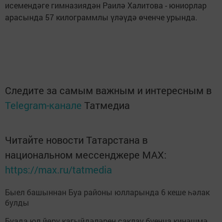
исемендәге гимназиядән Раилә Халитова - юниорлар
арасында 57 килограммлы үләүдә өченче урында.
Следите за самым важным и интересным в
Telegram-канале
Татмедиа
Читайте новости Татарстана в
национальном мессенджере MАХ:
https://max.ru/tatmedia
Быел башыннан Буа районы юлларында 6 кеше һәлак
булды
Буада юл йөрү кагыйдәләрен саклау буенча киңәшмә