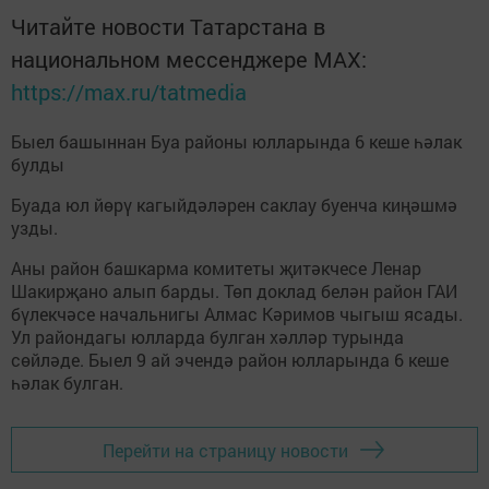
Читайте новости Татарстана в
национальном мессенджере MАХ:
https://max.ru/tatmedia
Быел башыннан Буа районы юлларында 6 кеше һәлак
булды
Буада юл йөрү кагыйдәләрен саклау буенча киңәшмә
узды.
Аны район башкарма комитеты җитәкчесе Ленар
Шакирҗано алып барды. Төп доклад белән район ГАИ
бүлекчәсе начальнигы Алмас Кәримов чыгыш ясады.
Ул райондагы юлларда булган хәлләр турында
сөйләде. Быел 9 ай эчендә район юлларында 6 кеше
һәлак булган.
Перейти на страницу новости