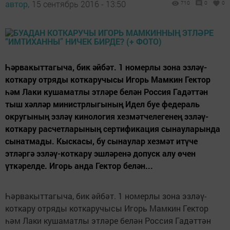
автор,
15 сентябрь 2016 - 13:50
710
0
0
Һәрвакыттагыча, бик әйбәт. 1 номерлы зона эзләү-
коткару отряды коткаручысы Игорь Мамкин Гектор
һәм Лаки кушаматлы этләре белән Россия Гадәттән
тыш хәлләр министрлыгының Идел буе федераль
округының эзләү кинология хезмәтчелегенең эзләү-
коткару расчетларының сертификация сынауларында
сынатмады. Кыскасы, бу сынаулар хезмәт итүче
этләргә эзләү-коткару эшләренә допуск алу өчен
үткәрелде. Игорь анда Гектор белән...
Һәрвакыттагыча, бик әйбәт. 1 номерлы зона эзләү-
коткару отряды коткаручысы Игорь Мамкин Гектор
һәм Лаки кушаматлы этләре белән Россия Гадәттән