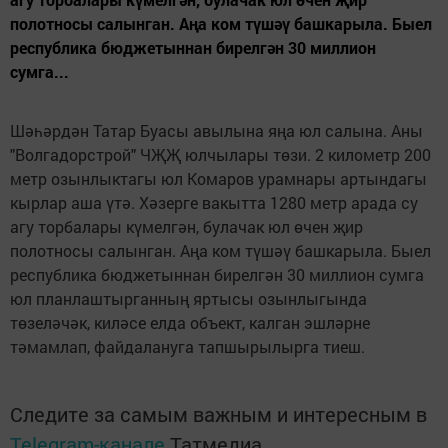
полотносы салынган. Аңа ком түшәү башкарыла. Быел
республика бюджетыннан бирелгән 30 миллион
сумга...
Шәһәрдән Татар Буасы авылына яңа юл салына. Аны
"Волгадорстрой" ЧҖҖ юлчылары төзи. 2 километр 200
метр озынлыктагы юл Комаров урамнары артындагы
кырлар аша үтә. Хәзерге вакытта 1280 метр арада су
агу торбалары күмелгән, булачак юл өчен җир
полотносы салынган. Аңа ком түшәү башкарыла. Быел
республика бюджетыннан бирелгән 30 миллион сумга
юл планлаштырганның яртысы озынлыгында
төзеләчәк, киләсе елда объект, калган эшләрне
тәмамлап, файдалануга тапшырылырга тиеш.
Следите за самым важным и интересным в
Telegram-канале
Татмедиа