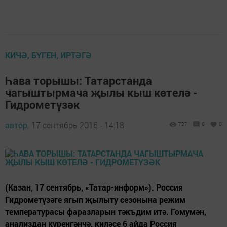
КИЧӘ, БҮГЕН, ИРТӘГӘ
Һава торышы: Татарстанда
чагыштырмача җылы кыш көтелә -
Гидрометүзәк
автор,
17 сентябрь 2016 - 14:18
737
0
0
(Казан, 17 сентябрь, «Татар-информ»). Россия
Гидрометүзәге ягып җылыту сезонына режим
температурасы фаразларын тәкъдим итә. Гомумән,
анализдан күренгәнчә, киләсе 6 айда Россия