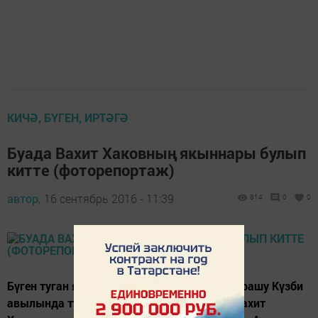
КИЧӘ, БҮГЕН, ИРТӘГӘ
Буада Вахит Хаковның якыннары булып
китте (фоторепортаж)
автор,
16 сентябрь 2016 - 11:39
814
0
0
Бүген туган якны өйрәнү музеенда узган очрашу Күзби
авылында туып-үскән галим, тел белгече Вахит