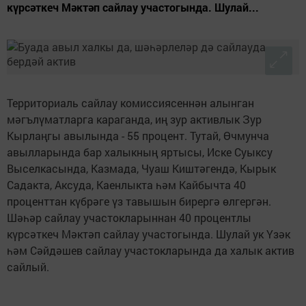
күрсәткеч Мәктәп сайлау участогында. Шулай...
Территориаль сайлау комиссиясеннән алынган
мәгълүматларга караганда, иң зур активлык Зур
Кырлаңгы авылында - 55 процент. Тутай, Өчмунча
авылларында бар халыкның яртысы, Иске Суыксу
Выселкасында, Казмада, Чуаш Киштәгендә, Кырык
Садакта, Аксуда, Каенлыкта һәм Кайбычта 40
проценттан күбрәге үз тавышын бирергә өлгергән.
Шәһәр сайлау участокларыннан 40 процентлы
күрсәткеч Мәктәп сайлау участогында. Шулай ук Үзәк
һәм Сәйдәшев сайлау участокларында да халык актив
сайлый.