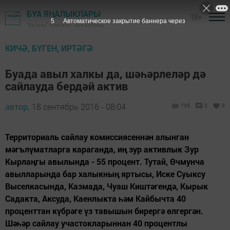
БУА ЯҢАЛЫКЛАРЫ
18+
4
Автоматическое закрытие баннера через
"Байрак" газетасы - Буа районы
КИЧӘ, БҮГЕН, ИРТӘГӘ
Буада авыл халкы да, шәһәрлеләр дә
сайлауда бердәй актив
автор,
18 сентябрь 2016 - 08:04
735
0
0
Территориаль сайлау комиссиясеннән алынган
мәгълүматларга караганда, иң зур активлык Зур
Кырлаңгы авылында - 55 процент. Тутай, Өчмунча
авылларында бар халыкның яртысы, Иске Суыксу
Выселкасында, Казмада, Чуаш Киштәгендә, Кырык
Садакта, Аксуда, Каенлыкта һәм Кайбычта 40
проценттан күбрәге үз тавышын бирергә өлгергән.
Шәһәр сайлау участокларыннан 40 процентлы