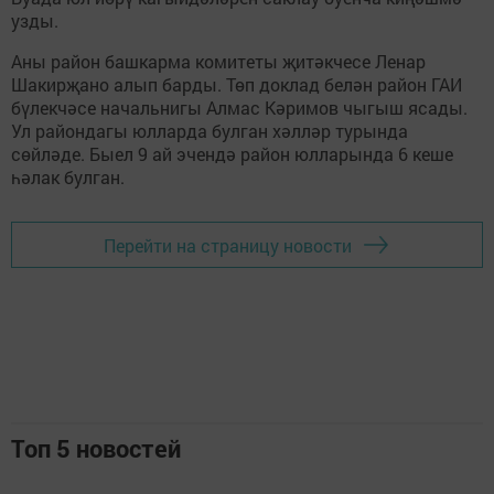
узды.
Аны район башкарма комитеты җитәкчесе Ленар
Шакирҗано алып барды. Төп доклад белән район ГАИ
бүлекчәсе начальнигы Алмас Кәримов чыгыш ясады.
Ул райондагы юлларда булган хәлләр турында
сөйләде. Быел 9 ай эчендә район юлларында 6 кеше
һәлак булган.
Перейти на страницу новости
Топ 5 новостей