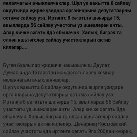
яклаячагын ачыклаячаклар. Шул ук вакытта 8 сайлау
округында җирле үзидарә органнарына депутатларны
өстәмә сайлау уза. Иртәнге 8 сәгатьтә шәһәрдә 15,
авылларда 56 сайлау участогы үз ишекләрен ачты.
Алар кичке сәгать 8дә ябылачак. Халык, бигрәк тә
өлкән яшьтәгеләр сайлау участокларын актив
киләләр....
Бүген буалылар җиденче чакырылыш Дәүләт
Думасында Татарстан мәнфәгатьләрен кемнәр
яклаячагын ачыклаячаклар.
Шул ук вакытта 8 сайлау округында җирле үзидарә
органнарына депутатларны өстәмә сайлау уза.
Иртәнге 8 сәгатьтә шәһәрдә 15, авылларда 56 сайлау
участогы үз ишекләрен ачты. Алар кичке сәгать 8дә
ябылачак. Халык, бигрәк тә өлкән яшьтәгеләр сайлау
участокларын актив киләләр. Шәһәрнең Космовский
сайлау участогында иртәнге сәгать 9га 200дән күбрәк,