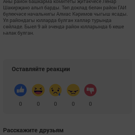
Аны район башкарма комитеты җитәкчесе Ленар
Шакирҗано алып барды. Төп доклад белән район ГАИ
бүлекчәсе начальнигы Алмас Кәримов чыгыш ясады.
Ул райондагы юлларда булган хәлләр турында
сөйләде. Быел 9 ай эчендә район юлларында 6 кеше
һәлак булган.
Оставляйте реакции
0
0
0
0
0
Расскажите друзьям