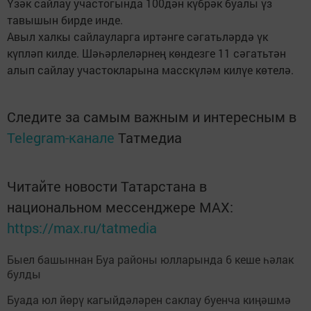
Үзәк сайлау участогында 100дән күбрәк буалы үз
тавышын бирде инде.
Авыл халкы сайлауларга иртәнге сәгатьләрдә үк
күпләп килде. Шәһәрлеләрнең көндезге 11 сәгатьтән
алып сайлау участокларына масскүләм килүе көтелә.
Следите за самым важным и интересным в
Telegram-канале
Татмедиа
Читайте новости Татарстана в
национальном мессенджере MАХ:
https://max.ru/tatmedia
Быел башыннан Буа районы юлларында 6 кеше һәлак
булды
Буада юл йөрү кагыйдәләрен саклау буенча киңәшмә