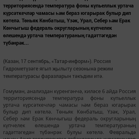
территориясендә температура фоны күпьеллык уртача
күрсәткечләр чамасы һәм бераз югарырак булыр дип
көтелә. Төньяк Көнбатыш, Үзәк, Урал, Себер һәм Ерак
Көнчыгыш федераль округларының күпчелек
өлешендә уртача температураның гадәттәгедән
түбәнрәк...
(Казан, 17 сентябрь, «Татар-информ»). Россия
Гидрометүзәге ягып җылыту сезонына режим
температурасы фаразларын тәкъдим итә.
Гомумән, анализдан күренгәнчә, киләсе 6 айда Россия
территориясендә температура фоны күпьеллык
уртача күрсәткечләр чамасы һәм бераз югарырак
булыр дип көтелә. Төньяк Көнбатыш, Үзәк, Урал,
Себер һәм Ерак Көнчыгыш федераль округларының
күпчелек өлешендә уртача температураның
гадәттәгедән түбәнрәк булуы көтелә. Февральдә