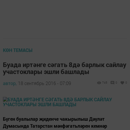
КӨН ТЕМАСЫ
Буада иртәнге сәгать 8дә барлык сайлау
участоклары эшли башлады
автор,
18 сентябрь 2016 - 07:09
745
0
0
Бүген буалылар җиденче чакырылыш Дәүләт
Думасында Татарстан мәнфәгатьләрен кемнәр