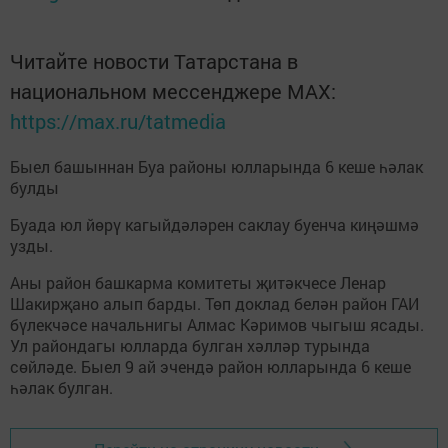
Читайте новости Татарстана в
национальном мессенджере MАХ:
https://max.ru/tatmedia
Быел башыннан Буа районы юлларында 6 кеше һәлак
булды
Буада юл йөрү кагыйдәләрен саклау буенча киңәшмә
узды.
Аны район башкарма комитеты җитәкчесе Ленар
Шакирҗано алып барды. Төп доклад белән район ГАИ
бүлекчәсе начальнигы Алмас Кәримов чыгыш ясады.
Ул райондагы юлларда булган хәлләр турында
сөйләде. Быел 9 ай эчендә район юлларында 6 кеше
һәлак булган.