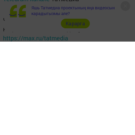
Яшь Татмедиа проектының яңа видеосын
карадыгызмы әле?
Читайте новости Татарстана в
Карарга
национальном мессенджере MАХ:
https://max.ru/tatmedia
Быел башыннан Буа районы юлларында 6 кеше һәлак
булды
Буада юл йөрү кагыйдәләрен саклау буенча киңәшмә
узды.
Аны район башкарма комитеты җитәкчесе Ленар
Шакирҗано алып барды. Төп доклад белән район ГАИ
бүлекчәсе начальнигы Алмас Кәримов чыгыш ясады.
Ул райондагы юлларда булган хәлләр турында
сөйләде. Быел 9 ай эчендә район юлларында 6 кеше
һәлак булган.