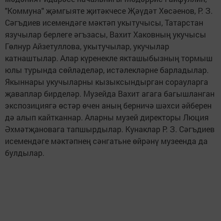
"Коммуна" җәмгыяте җитәкчесе Җәүдәт Хөсәенов, Р. З.
Сәгъдиев исемендәге мәктәп укытучысы, Татарстан
язучылар берлеге әгъзасы, Вахит Хаковның укучысы
Гөлнур Айзетуллова, укытучылар, укучылар
катнаштылар. Алар күренекле якташыбызның тормыш
юлы турында сөйләделәр, истәлекләрне барладылар.
Якыннары укучыларны кызыксындырган сорауларга
җаваплар бирделәр. Музейда Вахит агага багышланган
экспозициягә өстәр өчен аның берничә шәхси әйберен
дә алып кайтканнар. Аларны музей директоры Люция
Әхмәтҗановага тапшырдылар. Кунаклар Р. З. Сәгъдиев
исемендәге мәктәпнең сәнгатьне өйрәнү музеенда да
булдылар.