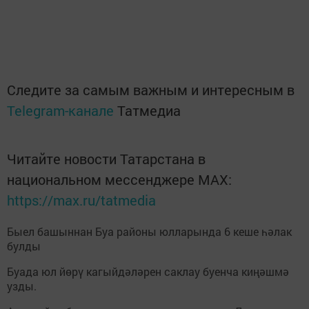
Следите за самым важным и интересным в
Telegram-канале
Татмедиа
Читайте новости Татарстана в
национальном мессенджере MАХ:
https://max.ru/tatmedia
Быел башыннан Буа районы юлларында 6 кеше һәлак
булды
Буада юл йөрү кагыйдәләрен саклау буенча киңәшмә
узды.