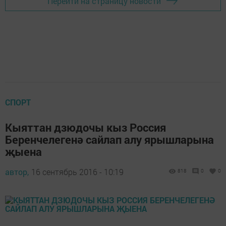
Перейти на страницу новости
СПОРТ
Кыяттан дзюдочы кыз Россия
Беренчелегенә сайлап алу ярышларына
җыена
автор,
16 сентябрь 2016 - 10:19
818
0
0