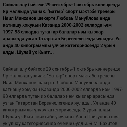
Сайлап алу бәйгесе 29 сентябрь-1 октябрь көннәрендә
Яр Чаллыда узачак. "Батыр" спорт мәктәбе тренеры
Наил Минханов шәкерте Любовь Мануйлова анда
катнашу хокукын Казанда 2000-2002 елларда һәм
1997-98 елларда туган ир балалар һәм кызлар
арасында узган Татарстан Беренчелегендә яулады. Ул
анда 40 килограммлы үлчәү категориясендә 2 урын
алды. Шулай ук Кыят...
Сайлап алу бәйгесе 29 сентябрь-1 октябрь көннәрендә
Яр Чаллыда узачак. "Батыр" спорт мәктәбе тренеры
Наил Минханов шәкерте Любовь Мануйлова анда
катнашу хокукын Казанда 2000-2002 елларда һәм 1997-
98 елларда туган ир балалар һәм кызлар арасында
узган Татарстан Беренчелегендә яулады. Ул анда 40
килограммлы үлчәү категориясендә 2 урын алды.
Шулай ук Кыят мәктәбе укучысы Анна Пайгунова шул
ук үлчәү категориясендә өченче булды. Ә М. Вахитов