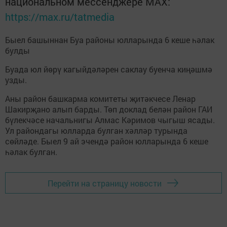
национальном мессенджере MАХ:
https://max.ru/tatmedia
Быел башыннан Буа районы юлларында 6 кеше һәлак
булды
Буада юл йөрү кагыйдәләрен саклау буенча киңәшмә
узды.
Аны район башкарма комитеты җитәкчесе Ленар
Шакирҗано алып барды. Төп доклад белән район ГАИ
бүлекчәсе начальнигы Алмас Кәримов чыгыш ясады.
Ул райондагы юлларда булган хәлләр турында
сөйләде. Быел 9 ай эчендә район юлларында 6 кеше
һәлак булган.
Перейти на страницу новости