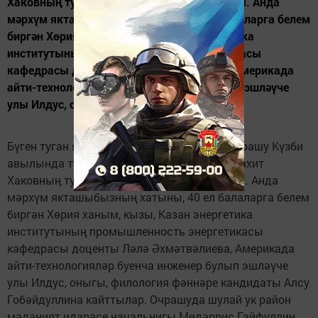
Хаковның тууына 90 ел тулуга багышланды. Анда
мәрхүм якташыбызның хатыны, 40 ел балаларга белем
биргән Хөрия ханым, кызы, Казан энергетика
институтының промышленность энергетикасы
кафедрасы доценты Ләлә Әхмәтвәлиева, Америкада
айти-технологияләр буенча инженер булып эшләүче
улы Илдус, оныгы,...
Бүген туган якны өйрәнү музеенда узган очрашу Күзби
авылында туып-үскән галим, тел белгече Вахит
Хаковның тууына 90 ел тулуга багышланды. Анда
мәрхүм якташыбызның хатыны, 40 ел балаларга белем
биргән Хөрия ханым, кызы, Казан энергетика
институтының промышленность энергетикасы
кафедрасы доценты Ләлә Әхмәтвәлиева, Америкада
айти-технологияләр буенча инженер булып эшләүче
улы Илдус, оныгы, филология фәннәре кандидаты Алсу
Гобәйдуллина кайттылар. Очрашуда шулай ук район
мәдәният идарәсе начальнигы Мөдәррис Гайфуллин,