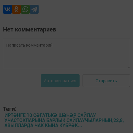
Нет комментариев
Отправить
Авторизоваться
Теги:
ИРТӘНГЕ 10 СӘГАТЬКӘ ШӘҺӘР САЙЛАУ
УЧАСТОКЛАРЫНА БАРЛЫК САЙЛАУЧЫЛАРНЫҢ 22,8,
АВЫЛЛАРДА ЧАК КЫНА КҮБРӘК...