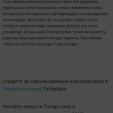
тыш хәлләр министрлыгының Идел буе федераль
округының эзләү кинология хезмәтчелегенең эзләү-
коткару расчетларының сертификация сынауларында
сынатмады. Кыскасы, бу сынаулар хезмәт итүче
этләргә эзләү-коткару эшләренә допуск алу өчен
үткәрелде. Игорь анда Гектор белән техноген мохиттә
шартлы каза күрүчене эзләүдә беренче, Лаки белән
табигый мохиттә эзләүдә 3 урын алды.
Следите за самым важным и интересным в
Telegram-канале
Татмедиа
Читайте новости Татарстана в