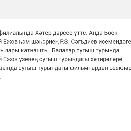
филиалында Хәтер дәресе үтте. Анда Бөек
 Ежов һәм шәһәрнең Р.З. Сәгъдиев исемендәг
чылары катнашты. Балалар сугыш турында
й Ежов үзенең сугыш турындагы хәтирәләре
ышында сугыш турындагы фильмнардан өзеклә
.