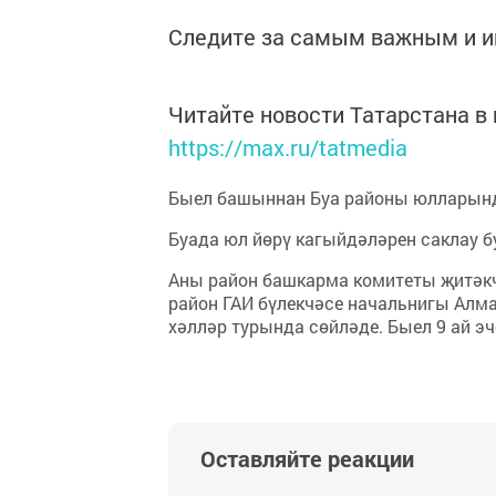
Следите за самым важным и 
Читайте новости Татарстана 
https://max.ru/tatmedia
Быел башыннан Буа районы юлларынд
Буада юл йөрү кагыйдәләрен саклау б
Аны район башкарма комитеты җитәкч
район ГАИ бүлекчәсе начальнигы Алм
хәлләр турында сөйләде. Быел 9 ай э
Оставляйте реакции