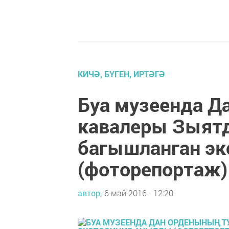
КИЧӘ, БҮГЕН, ИРТӘГӘ
Буа музеенда Д
кавалеры Зыятд
багышланган э
(фоторепортаж)
автор,
6 май 2016 - 12:20