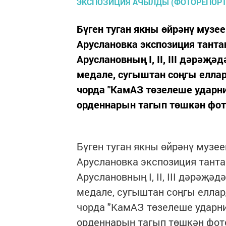
Бүген туган якны өйрәнү муз
Аруслановка экспозиция тант
Аруслановның I, II, III дәрәҗ
медале, сугыштан соңгы елла
чорда "КамАЗ төзелеше ударни
орденнарын тагып төшкән фото
Бүген туган якны өйрәнү муз
Аруслановка экспозиция тант
Аруслановның I, II, III дәрәҗә
медале, сугыштан соңгы елла
чорда "КамАЗ төзелеше ударни
орденнарын тагып төшкән фот