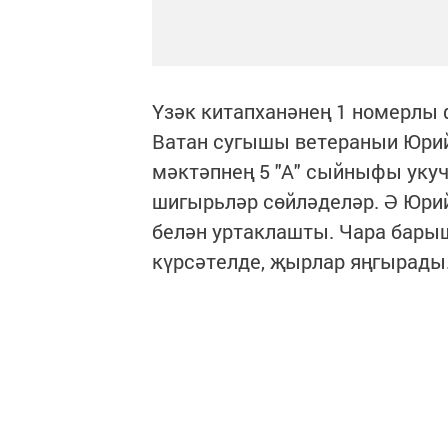
Үзәк китапханәнең 1 номерлы 
Ватан сугышы ветераныи Юрий
мәктәпнең 5 "А" сыйныфы уку
шигырьләр сөйләделәр. Ә Юри
белән уртаклашты. Чара бар
күрсәтелде, җырлар яңгырады