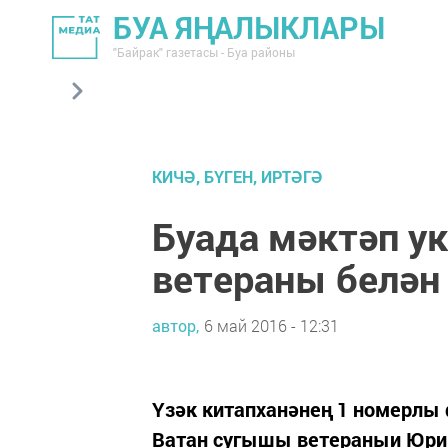
БУА ЯҢАЛЫКЛАРЫ
"Байрак" газетасы - Буа районы
КИЧӘ, БҮГЕН, ИРТӘГӘ
Буада мәктәп у
ветераны белән
автор,
6 май 2016 - 12:31
Үзәк китапханәнең 1 номерлы 
Ватан сугышы ветераныи Юрий