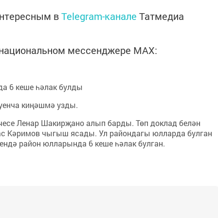
интересным в
Telegram-канале
Татмедиа
в национальном мессенджере MАХ:
а 6 кеше һәлак булды
уенча киңәшмә узды.
есе Ленар Шакирҗано алып барды. Төп доклад белән
ас Кәримов чыгыш ясады. Ул райондагы юлларда булган
чендә район юлларында 6 кеше һәлак булган.