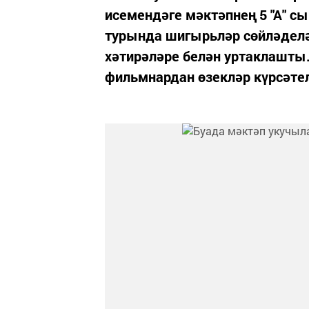
исемендәге мәктәпнең 5 "А" 
турында шигырьләр сөйләделә
хәтирәләре белән уртаклашт
фильмнардан өзекләр күрсәте