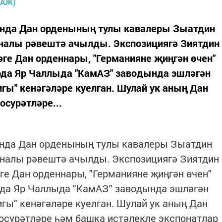
еенда Дан орденының тулы кавалеры Зыатдин
аналы рәвештә ачылды. Экспозициягә Зиятдин
әдәге Дан орденнары, "Германияне җиңгән өчен"
рда Яр Чаллыда "КамАЗ" заводында эшләгән
гы" кенәгәләре куелган. Шулай ук аның Дан
сурәтләре...
еенда Дан орденының тулы кавалеры Зыатдин
аналы рәвештә ачылды. Экспозициягә Зиятдин
дәге Дан орденнары, "Германияне җиңгән өчен"
рда Яр Чаллыда "КамАЗ" заводында эшләгән
гы" кенәгәләре куелган. Шулай ук аның Дан
осурәтләре һәм башка истәлекле экспонатлар