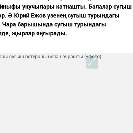
сыйныфы укучылары катнашты. Балалар сугыш
р. Ә Юрий Ежов үзенең сугыш турындагы
ы. Чара барышында сугыш турындагы
лде, җырлар яңгырады.