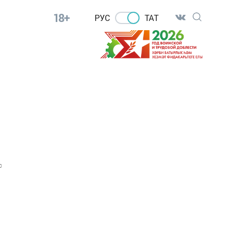
18+
РУС
ТАТ
0