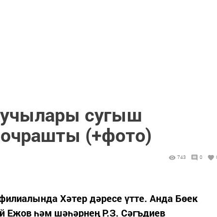
кучылары сугыш
 очрашты (+фото)
743
0
филиалында Хәтер дәресе үтте. Анда Бөек
 Ежов һәм шәһәрнең Р.З. Сәгъдиев