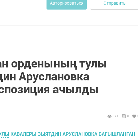
Отправить
Авторизоваться
ан орденының тулы
ин Аруслановка
кспозиция ачылды
871
0