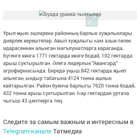
Урып-җыю эшләренә районның барлык хуҗалыклары
диярлек керештеләр. Авыл хуҗалыгы һәм азык-төлек
идарәсеннән алынган мәгълүматларга караганда,
бүгенге көнгә 1771 гектарда көзге бодай, 102 гектарда
арыш суктырылган. Әлегә лидерлык "Авангард"
агрофирмасында. Биредә уңыш 842 гектарда җыеп
алынган, ындыр табагына 4124 тонна ашлык
кайтарылган. Район буенча барлыгы 7620 тонна бодай,
432 тонна арыш суктырылган. Һәр гектардан уртача
чыгыш 43 центнерга тиң.
Следите за самым важным и интересным в
Telegram-канале
Татмедиа