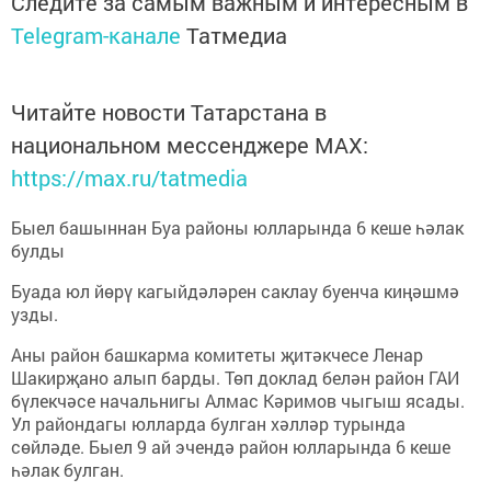
Следите за самым важным и интересным в
Telegram-канале
Татмедиа
Читайте новости Татарстана в
национальном мессенджере MАХ:
https://max.ru/tatmedia
Быел башыннан Буа районы юлларында 6 кеше һәлак
булды
Буада юл йөрү кагыйдәләрен саклау буенча киңәшмә
узды.
Аны район башкарма комитеты җитәкчесе Ленар
Шакирҗано алып барды. Төп доклад белән район ГАИ
бүлекчәсе начальнигы Алмас Кәримов чыгыш ясады.
Ул райондагы юлларда булган хәлләр турында
сөйләде. Быел 9 ай эчендә район юлларында 6 кеше
һәлак булган.