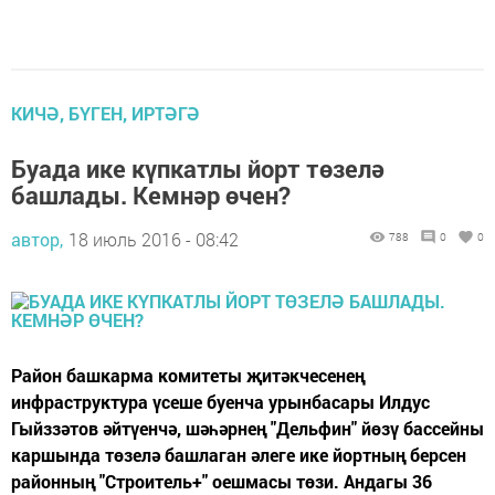
КИЧӘ, БҮГЕН, ИРТӘГӘ
Буада ике күпкатлы йорт төзелә
башлады. Кемнәр өчен?
автор,
18 июль 2016 - 08:42
788
0
0
Район башкарма комитеты җитәкчесенең
инфраструктура үсеше буенча урынбасары Илдус
Гыйззәтов әйтүенчә, шәһәрнең "Дельфин" йөзү бассейны
каршында төзелә башлаган әлеге ике йортның берсен
районның "Строитель+" оешмасы төзи. Андагы 36