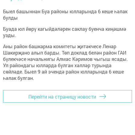
Быел башыннан Буа районы юлларында 6 кеше һәлак
булды
Буада юл йөрү кагыйдәләрен саклау буенча киңәшмә
узды.
Аны район башкарма комитеты җитәкчесе Ленар
Шакирҗано алып барды. Төп доклад белән район ГАИ
бүлекчәсе начальнигы Алмас Кәримов чыгыш ясады.
Ул райондагы юлларда булган хәлләр турында
сөйләде. Быел 9 ай эчендә район юлларында 6 кеше
һәлак булган.
Перейти на страницу новости