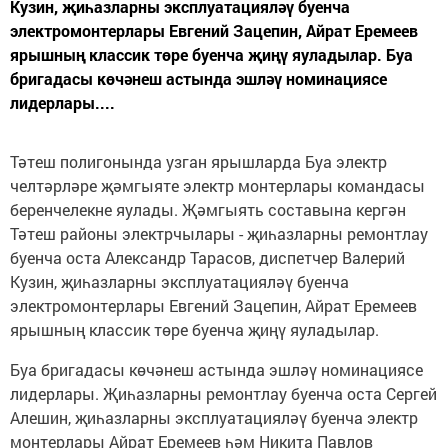
Кузин, җиһазларны эксплуатацияләү буенча
электромонтерлары Евгений Зацепин, Айрат Еремеев
ярышның классик төре буенча җиңү яуладылар. Буа
бригадасы көчәнеш астында эшләү номинациясе
лидерлары....
Тәтеш полигонында узган ярышларда Буа электр
челтәрләре җәмгыяте электр монтерлары командасы
беренчелекне яулады. Җәмгыять составына кергән
Тәтеш районы электрчылары - җиһазларны ремонтлау
буенча оста Александр Тарасов, диспетчер Валерий
Кузин, җиһазларны эксплуатацияләү буенча
электромонтерлары Евгений Зацепин, Айрат Еремеев
ярышның классик төре буенча җиңү яуладылар.
Буа бригадасы көчәнеш астында эшләү номинациясе
лидерлары. Җиһазларны ремонтлау буенча оста Сергей
Алешин, җиһазларны эксплуатацияләү буенча электр
монтерлары Айрат Еремеев һәм Никита Павлов