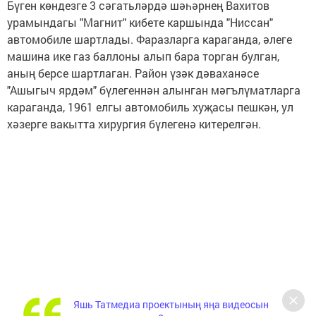
Бүген көндезге 3 сәгатьләрдә шәһәрнең Вахитов
урамындагы "Магнит" кибете каршында "Ниссан"
автомобиле шартлады. Фаразларга караганда, әлеге
машина ике газ баллоны алып бара торган булган,
аның берсе шартлаган. Район үзәк дәваханәсе
"Ашыгыч ярдәм" бүлегеннән алынган мәгълүматларга
караганда, 1961 елгы автомобиль хуҗасы пешкән, ул
хәзерге вакытта хирургия бүлегенә китерелгән.
Яшь Татмедиа проектының яңа видеосын