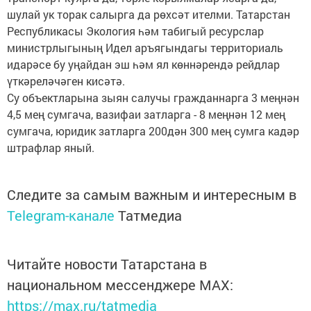
шулай ук торак салырга да рөхсәт ителми. Татарстан
Республикасы Экология һәм табигый ресурслар
министрлыгының Идел аръягындагы территориаль
идарәсе бу уңайдан эш һәм ял көннәрендә рейдлар
үткәреләчәген кисәтә.
Су объектларына зыян салучы гражданнарга 3 меңнән
4,5 мең сумгача, вазифаи затларга - 8 меңнән 12 мең
сумгача, юридик затларга 200дән 300 мең сумга кадәр
штрафлар яный.
Следите за самым важным и интересным в
Telegram-канале
Татмедиа
Читайте новости Татарстана в
национальном мессенджере MАХ:
https://max.ru/tatmedia