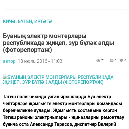
КИЧӘ, БҮГЕН, ИРТӘГӘ
Буаның электр монтерлары
республикада җиңеп, зур бүләк алды
(фоторепортаж)
автор,
18 июль 2016 - 11:03
714
0
0
Тәтеш полигонында узган ярышларда Буа электр
челтәрләре җәмгыяте электр монтерлары командасы
беренчелекне яулады. Җәмгыять составына кергән
Тәтеш районы электрчылары - җиһазларны ремонтлау
буенча оста Александр Тарасов, диспетчер Валерий