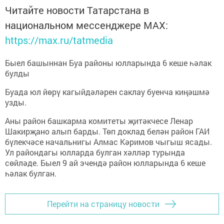
Читайте новости Татарстана в
национальном мессенджере MАХ:
https://max.ru/tatmedia
Быел башыннан Буа районы юлларында 6 кеше һәлак
булды
Буада юл йөрү кагыйдәләрен саклау буенча киңәшмә
узды.
Аны район башкарма комитеты җитәкчесе Ленар
Шакирҗано алып барды. Төп доклад белән район ГАИ
бүлекчәсе начальнигы Алмас Кәримов чыгыш ясады.
Ул райондагы юлларда булган хәлләр турында
сөйләде. Быел 9 ай эчендә район юлларында 6 кеше
һәлак булган.
Перейти на страницу новости