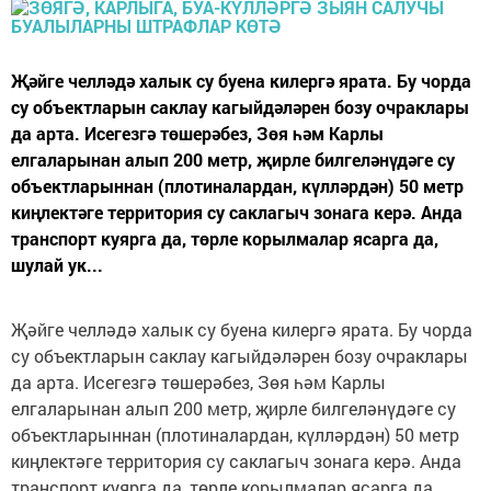
Җәйге челләдә халык су буена килергә ярата. Бу чорда
су объектларын саклау кагыйдәләрен бозу очраклары
да арта. Исегезгә төшерәбез, Зөя һәм Карлы
елгаларынан алып 200 метр, җирле билгеләнүдәге су
объектларыннан (плотиналардан, күлләрдән) 50 метр
киңлектәге территория су саклагыч зонага керә. Анда
транспорт куярга да, төрле корылмалар ясарга да,
шулай ук...
Җәйге челләдә халык су буена килергә ярата. Бу чорда
су объектларын саклау кагыйдәләрен бозу очраклары
да арта. Исегезгә төшерәбез, Зөя һәм Карлы
елгаларынан алып 200 метр, җирле билгеләнүдәге су
объектларыннан (плотиналардан, күлләрдән) 50 метр
киңлектәге территория су саклагыч зонага керә. Анда
транспорт куярга да, төрле корылмалар ясарга да,