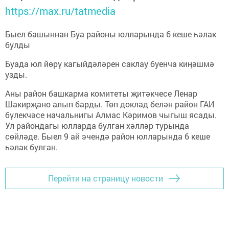
https://max.ru/tatmedia
Быел башыннан Буа районы юлларында 6 кеше һәлак
булды
Буада юл йөрү кагыйдәләрен саклау буенча киңәшмә
узды.
Аны район башкарма комитеты җитәкчесе Ленар
Шакирҗано алып барды. Төп доклад белән район ГАИ
бүлекчәсе начальнигы Алмас Кәримов чыгыш ясады.
Ул райондагы юлларда булган хәлләр турында
сөйләде. Быел 9 ай эчендә район юлларында 6 кеше
һәлак булган.
Перейти на страницу новости