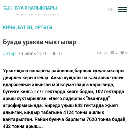
БУА ЯҢАЛЫКЛАРЫ
18+
"Байрак" газетасы - Буа районы
КИЧӘ, БҮГЕН, ИРТӘГӘ
Буада уракка чыктылар
автор,
19 июль 2016 - 08:07
774
0
0
Урып-җыю эшләренә районның барлык хуҗалыклары
диярлек керештеләр. Авыл хуҗалыгы һәм азык-төлек
идарәсеннән алынган мәгълүматларга караганда,
бүгенге көнгә 1771 гектарда көзге бодай, 102 гектарда
арыш суктырылган. Әлегә лидерлык "Авангард"
агрофирмасында. Биредә уңыш 842 гектарда җыеп
алынган, ындыр табагына 4124 тонна ашлык
кайтарылган. Район буенча барлыгы 7620 тонна бодай,
432 тонна арыш...