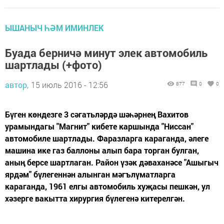
ЫШАНЫЧ ҺӘМ ИМИНЛЕК
Буада берничә минут элек автомобиль
шартлады (+фото)
автор,
15 июль 2016 - 12:56
877
0
0
Бүген көндезге 3 сәгатьләрдә шәһәрнең Вахитов
урамындагы "Магнит" кибете каршында "Ниссан"
автомобиле шартлады. Фаразларга караганда, әлеге
машина ике газ баллоны алып бара торган булган,
аның берсе шартлаган. Район үзәк дәваханәсе "Ашыгыч
ярдәм" бүлегеннән алынган мәгълүматларга
караганда, 1961 елгы автомобиль хуҗасы пешкән, ул
хәзерге вакытта хирургия бүлегенә китерелгән.