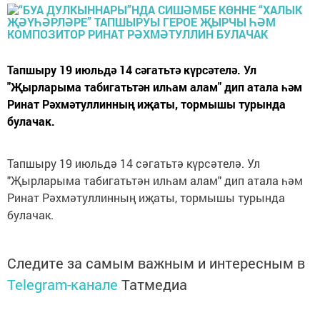
Тапшыру 19 июльдә 14 сәгатьтә күрсәтелә. Ул
"Җырларыма табигатьтән илһам алам" дип атала һәм
Ринат Рәхмәтуллинның иҗаты, тормышы турында
булачак.
Тапшыру 19 июльдә 14 сәгатьтә күрсәтелә. Ул
"Җырларыма табигатьтән илһам алам" дип атала һәм
Ринат Рәхмәтуллинның иҗаты, тормышы турында
булачак.
Следите за самым важным и интересным в
Telegram-канале
Татмедиа