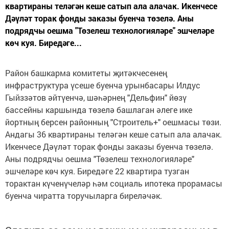
квартираны теләгән кеше сатып ала алачак. Икенчесе
Дәүләт торак фонды заказы буенча төзелә. Аны
подрядчы оешма "Төзелеш технологияләре" эшчеләре
көч куя. Биредәге...
Район башкарма комитеты җитәкчесенең
инфраструктура үсеше буенча урынбасары Илдус
Гыйззәтов әйтүенчә, шәһәрнең "Дельфин" йөзү
бассейны каршында төзелә башлаган әлеге ике
йортның берсен районның "Строитель+" оешмасы төзи.
Андагы 36 квартираны теләгән кеше сатып ала алачак.
Икенчесе Дәүләт торак фонды заказы буенча төзелә.
Аны подрядчы оешма "Төзелеш технологияләре"
эшчеләре көч куя. Биредәге 22 квартира тузган
торактан күченүчеләр һәм социаль ипотека прорамасы
буенча чиратта торучыларга биреләчәк.