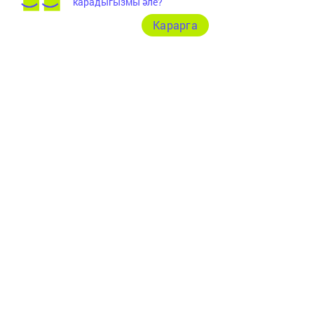
карадыгызмы әле?
Карарга
Следите за самым важным и интересным в
Telegram-канале
Татмедиа
Читайте новости Татарстана в
национальном мессенджере MАХ:
https://max.ru/tatmedia
Быел башыннан Буа районы юлларында 6 кеше һәлак