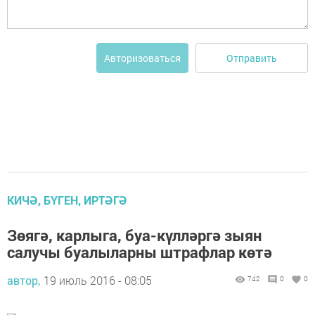
Отправить
Авторизоваться
КИЧӘ, БҮГЕН, ИРТӘГӘ
Зөягә, карлыга, буа-күлләргә зыян
салучы буалыларны штрафлар көтә
автор,
19 июль 2016 - 08:05
742
0
0