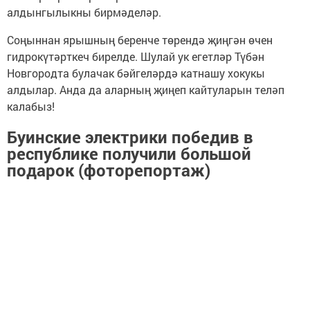
алдынгылыкны бирмәделәр.
Соңыннан ярышның беренче төрендә җиңгән өчен
гидрокүтәрткеч бирелде. Шулай ук егетләр Түбән
Новгородта булачак бәйгеләрдә катнашу хокукы
алдылар. Анда да аларның җиңеп кайтуларын теләп
калабыз!
Буинские электрики победив в
республике получили большой
подарок (фоторепортаж)