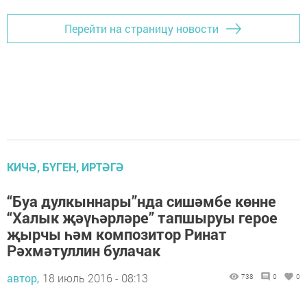
Перейти на страницу новости
КИЧӘ, БҮГЕН, ИРТӘГӘ
“Буа дулкыннары”нда сишәмбе көнне
“Халык җәүһәрләре” тапшыруы герое
җырчы һәм композитор Ринат
Рәхмәтуллин булачак
автор,
18 июль 2016 - 08:13
738
0
0