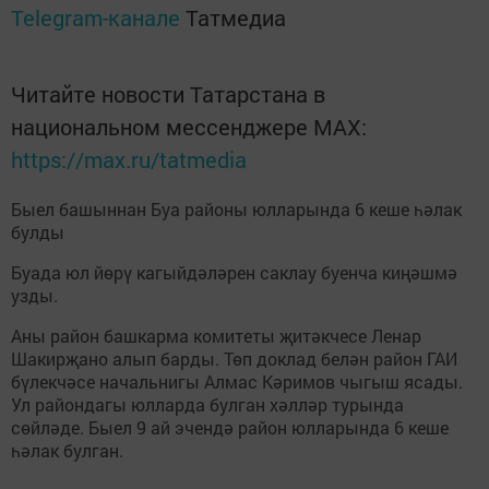
Telegram-канале
Татмедиа
Читайте новости Татарстана в
национальном мессенджере MАХ:
https://max.ru/tatmedia
Быел башыннан Буа районы юлларында 6 кеше һәлак
булды
Буада юл йөрү кагыйдәләрен саклау буенча киңәшмә
узды.
Аны район башкарма комитеты җитәкчесе Ленар
Шакирҗано алып барды. Төп доклад белән район ГАИ
бүлекчәсе начальнигы Алмас Кәримов чыгыш ясады.
Ул райондагы юлларда булган хәлләр турында
сөйләде. Быел 9 ай эчендә район юлларында 6 кеше
һәлак булган.