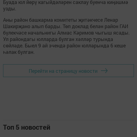
Буада юл йөрү кагыйдәләрен саклау буенча киңәшмә
узды.
Аны район башкарма комитеты җитәкчесе Ленар
Шакирҗано алып барды. Төп доклад белән район ГАИ
бүлекчәсе начальнигы Алмас Кәримов чыгыш ясады.
Ул райондагы юлларда булган хәлләр турында
сөйләде. Быел 9 ай эчендә район юлларында 6 кеше
һәлак булган.
Перейти на страницу новости
Топ 5 новостей