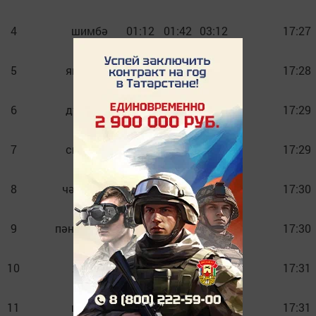
4
шимбә
01:12
01:42
03:12
17:27
5
якшәмбе
01:11
01:41
03:11
17:28
6
дүшәмбе
01:11
01:41
03:11
17:29
7
сишәмбе
01:10
01:40
03:10
17:29
8
чәршәмбе
01:09
01:39
03:09
17:30
9
пәнҗешәмбе
01:09
01:39
03:09
17:30
10
җомга
01:08
01:38
03:08
17:31
11
шимбә
01:08
01:38
03:08
17:31