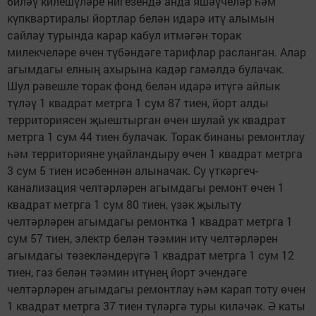
биләү килешүләре нигезендә анда яшәүчеләр һәм
күпквартиралы йортлар белән идарә итү алымын
сайлау турында карар кабул итмәгән торак
милекчеләре өчен түбәндәге тарифлар расланган. Алар
агымдагы елның ахырына кадәр гамәлдә булачак.
Шул рәвешле торак фонд белән идарә итүгә айлык
түләү 1 квадрат метрга 1 сум 87 тиен, йорт алды
территориясен җыештырган өчен шулай ук квадрат
метрга 1 сум 44 тиен булачак. Торак бинаны ремонтлау
һәм территорияне уңайландыру өчен 1 квадрат метрга
3 сум 5 тиен исәбеннән алыначак. Су үткәргеч-
канализация челтәрләрен агымдагы ремонт өчен 1
квадрат метрга 1 сум 80 тиен, үзәк җылыту
челтәрләрен агымдагы ремонтка 1 квадрат метрга 1
сум 57 тиен, электр белән тәэмин итү челтәрләрен
агымдагы төзекләндерүгә 1 квадрат метрга 1 сум 12
тиен, газ белән тәэмин итүнең йорт эчендәге
челтәрләрен агымдагы ремонтлау һәм карап тоту өчен
1 квадрат метрга 37 тиен түләргә туры киләчәк. Ә каты