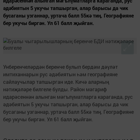
идарәсеннән алынган мәгълүматларга караганда, рус
әдәбиятын 5 укучы тапшырган, алар барысы да чик
бусаганы узганнар, уртача балл 55кә тиң. Географияне
бер укучы биргән. Ул 61 балл җыйган.
Унберенчеләрдән беренче булып бердәм дәүләт
имтиханнарын рус әдәбиятын һәм географияне
сайлаучылар тапшырган иде. Кичә аларның
нәтиҗәләре билгеле булды. Район мәгариф
идарәсеннән алынган мәгълүматларга караганда, рус
әдәбиятын 5 укучы тапшырган, алар барысы да чик
бусаганы узганнар, уртача балл 55кә тиң. Географияне
бер укучы биргән. Ул 61 балл җыйган.