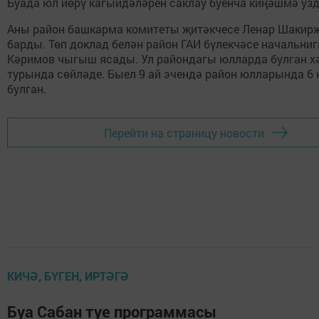
Буада юл йөрү кагыйдәләрен саклау буенча киңәшмә уз
Аны район башкарма комитеты җитәкчесе Ленар Шакир
барды. Төп доклад белән район ГАИ бүлекчәсе начальни
Кәримов чыгыш ясады. Ул райондагы юлларда булган х
турында сөйләде. Быел 9 ай эчендә район юлларында 6 
булган.
Перейти на страницу новости
КИЧӘ, БҮГЕН, ИРТӘГӘ
Буа Сабан туе программасы