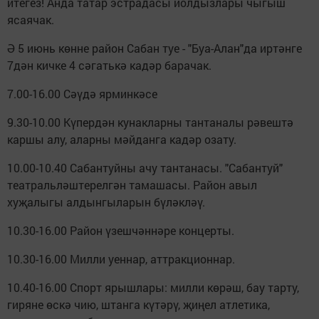
итегез! Анда татар эстрадасы йолдызлары чыгыш
ясаячак.
Ә 5 июнь көнне район Сабан туе - "Буа-Алан"да иртәнге
7дән кичке 4 сәгатькә кадәр барачак.
7.00-16.00 Сәүдә ярминкәсе
9.30-10.00 Күпердән кунакларны тантаналы рәвештә
каршы алу, аларны мәйданга кадәр озату.
10.00-10.40 Сабантуйны ачу тантанасы. "Сабантуй"
театральләштерелгән тамашасы. Район авыл
хуҗалыгы алдынгыларын бүләкләү.
10.30-16.00 Район үзешчәннәре концерты.
10.30-16.00 Милли уеннар, аттракционнар.
10.40-16.00 Спорт ярышлары: милли көрәш, бау тарту,
гиряне өскә чию, штанга күтәрү, җиңел атлетика,