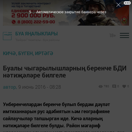
4
Автоматическое закрытие баннера через
БУА ЯҢАЛЫКЛАРЫ
18+
"Байрак" газетасы - Буа районы
КИЧӘ, БҮГЕН, ИРТӘГӘ
Буалы чыгарылышларның беренче БДИ
нәтиҗәләре билгеле
автор,
9 июнь 2016 - 08:28
780
0
0
Унберенчеләрдән беренче булып бердәм дәүләт
имтиханнарын рус әдәбиятын һәм географияне
сайлаучылар тапшырган иде. Кичә аларның
нәтиҗәләре билгеле булды. Район мәгариф