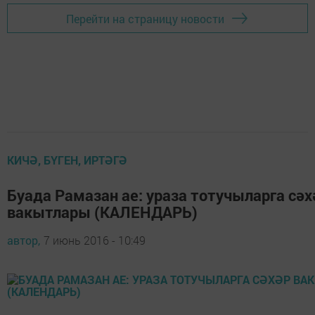
Перейти на страницу новости
КИЧӘ, БҮГЕН, ИРТӘГӘ
Буада Рамазан ае: ураза тотучыларга сәх
вакытлары (КАЛЕНДАРЬ)
автор,
7 июнь 2016 - 10:49