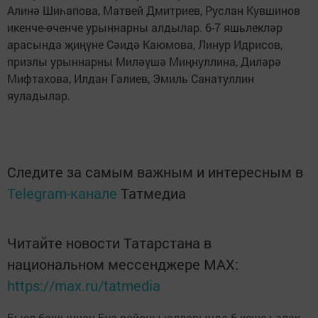
Алинә Шиһапова, Матвей Дмитриев, Руслан Кувшинов
икенче-өченче урыннарны алдылар. 6-7 яшьлекләр
арасында җиңүне Сәидә Каюмова, Линур Идрисов,
призлы урыннарны Миләүшә Миңнуллина, Диләрә
Мифтахова, Илдан Галиев, Эмиль Санатуллин
яуладылар.
Следите за самым важным и интересным в
Telegram-канале
Татмедиа
Читайте новости Татарстана в
национальном мессенджере MАХ:
https://max.ru/tatmedia
Быел башыннан Буа районы юлларында 6 кеше һәлак