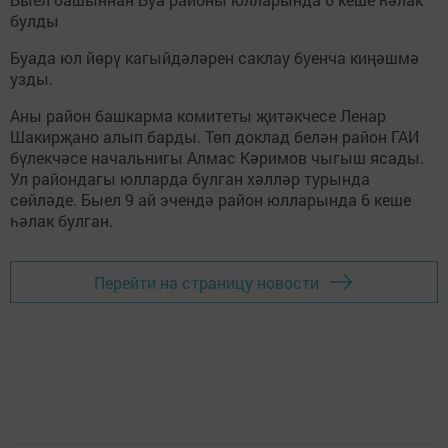
булды
Буада юл йөрү кагыйдәләрен саклау буенча киңәшмә
узды.
Аны район башкарма комитеты җитәкчесе Ленар
Шакирҗано алып барды. Төп доклад белән район ГАИ
бүлекчәсе начальнигы Алмас Кәримов чыгыш ясады.
Ул райондагы юлларда булган хәлләр турында
сөйләде. Быел 9 ай эчендә район юлларында 6 кеше
һәлак булган.
Перейти на страницу новости