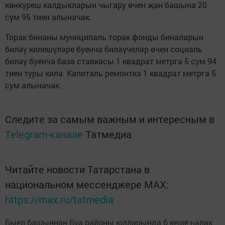
көнкүреш калдыкларын чыгару өчен җан башына 20
сум 95 тиен алыначак.
Торак бинаны муниципаль торак фонды биналарын
биләү килешүләре буенча биләүчеләр өчен социаль
биләү буенча база ставкасы 1 квадрат метрга 5 сум 94
тиен туры килә. Капиталь ремонтка 1 квадрат метрга 5
сум алыначак.
Следите за самым важным и интересным в
Telegram-канале
Татмедиа
Читайте новости Татарстана в
национальном мессенджере MАХ:
https://max.ru/tatmedia
Быел башыннан Буа районы юлларында 6 кеше һәлак