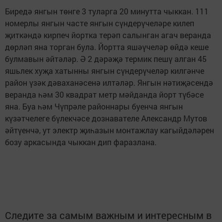
Биредә янгын төнге 3 туларга 20 минутта чыккан. 111
номерлы янгын часте янгын сүндерүчеләре килеп
җиткәндә кирпеч йортка терәп салынган агач веранда
дөрләп яна торган була. Йортта яшәүчеләр өйдә кеше
булмавын әйтәләр. Ә 2 дәрәҗә термик пешү алган 45
яшьлек хуҗа хатынны янгын сүндерүчеләр килгәнче
район үзәк дәваханәсенә илтәләр. Янгын нәтиҗәсендә
веранда һәм 30 квадрат метр мәйданда йорт түбәсе
яна. Буа һәм Чүпрәле районнары буенча янгын
күзәтчелеге бүлекчәсе дознавателе Александр Мутов
әйтүенчә, ут электр җиһазын монтажлау кагыйдәләрен
бозу аркасында чыккан дип фаразлана.
Следите за самым важным и интересным в