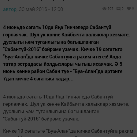
автор,
30 май 2016 - 12:00
905
0
0
4 июньдә сәгать 10да Яңа Тинчәледә Сабантуй
гөрләячәк. Шул ук көнне Кайбычта халыклар хезмәте,
дуслыгы һәм туганлыгына багышланган
"Сабантуй-2016" бәйрәме узачак. Кичке 19 сәгатьтә
"Буа-Алан"да кичке Сабантуйга рәхим итегез! Анда
татар эстрадасы йолдызлары чыгыш ясаячак. Ә 5
июнь көнне район Сабан туе - "Буа-Алан"да иртәнге
7дән кичке 4 сәгатькә кадәр...
4 июньдә сәгать 10да Яңа Тинчәледә Сабантуй
гөрләячәк. Шул ук көнне Кайбычта халыклар хезмәте,
дуслыгы һәм туганлыгына багышланган
"Сабантуй-2016" бәйрәме узачак.
Кичке 19 сәгатьтә "Буа-Алан"да кичке Сабантуйга рәхим