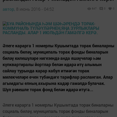
автор,
8 июнь 2016 - 04:52
847
0
0
Әлеге карарга 1 номерлы Кушымтада торак биналарны
социаль биләү, муниципаль торак фонды биналарын
биләү килешүләре нигезендә анда яшәүчеләр һәм
күпквартиралы йортлар белән идарә итү алымын
сайлау турында карар кабул итмәгән торак
милекчеләре өчен түбәндәге тарифлар расланган. Алар
агымдагы елның ахырына кадәр гамәлдә булачак.
Шул рәвешле торак фонд белән идарә итүгә...
Әлеге карарга 1 номерлы Кушымтада торак биналарны
социаль биләү, муниципаль торак фонды биналарын