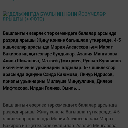
Башлангыч әзерлек төркемендәге балалар арсында
разряд ярышы Җиңү көненә багышлап үткәрелде. 4-5
яшьлекләр арасында Мария Алексеева һәм Марат
Бакиров иң җитезләре булдылар. Азалия Мингазова,
Алинә Шиһапова, Матвей Дмитриев, Руслан Кувшинов
икенче-өченче урыннарны алдылар. 6-7 яшьлекләр
арасында җиңүне Сәидә Каюмова, Линур Идрисов,
призлы урыннарны Миләүшә Миңнуллина, Диләрә
Мифтахова, Илдан Галиев, Эмиль...
Башлангыч әзерлек төркемендәге балалар арсында
разряд ярышы Җиңү көненә багышлап үткәрелде. 4-5
яшьлекләр арасында Мария Алексеева һәм Марат
Бакиров иң җитезләре булдылар. Азалия Мингазова,