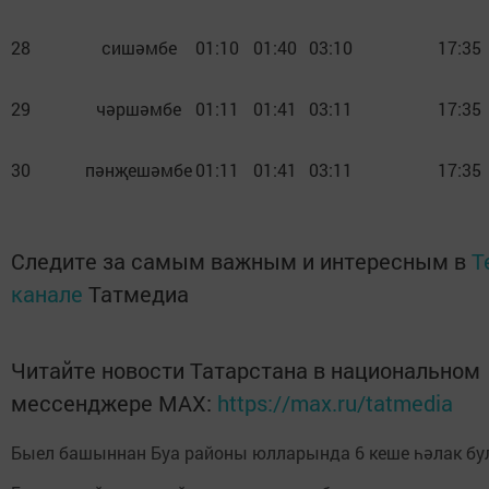
28
сишәмбе
01:10
01:40
03:10
17:35
29
чәршәмбе
01:11
01:41
03:11
17:35
30
пәнҗешәмбе
01:11
01:41
03:11
17:35
Следите за самым важным и интересным в
T
канале
Татмедиа
Читайте новости Татарстана в национальном
мессенджере MАХ:
https://max.ru/tatmedia
Быел башыннан Буа районы юлларында 6 кеше һәлак б