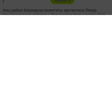
узды.
Аны район башкарма комитеты җитәкчесе Ленар
Шакирҗано алып барды. Төп доклад белән район ГАИ
бүлекчәсе начальнигы Алмас Кәримов чыгыш ясады.
Ул райондагы юлларда булган хәлләр турында
сөйләде. Быел 9 ай эчендә район юлларында 6 кеше
һәлак булган.
Перейти на страницу новости