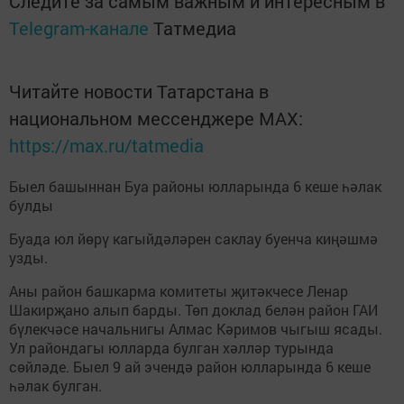
Следите за самым важным и интересным в
Telegram-канале
Татмедиа
Читайте новости Татарстана в
национальном мессенджере MАХ:
https://max.ru/tatmedia
Быел башыннан Буа районы юлларында 6 кеше һәлак
булды
Буада юл йөрү кагыйдәләрен саклау буенча киңәшмә
узды.
Аны район башкарма комитеты җитәкчесе Ленар
Шакирҗано алып барды. Төп доклад белән район ГАИ
бүлекчәсе начальнигы Алмас Кәримов чыгыш ясады.
Ул райондагы юлларда булган хәлләр турында
сөйләде. Быел 9 ай эчендә район юлларында 6 кеше
һәлак булган.