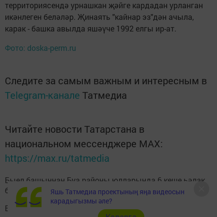
территориясендә урнашкан җәйге кардадан урланган
икәнлеген беләләр. Җинаять "кайнар эз"дән ачыла,
карак - башка авылда яшәүче 1992 елгы ир-ат.
Фото: doska-perm.ru
Следите за самым важным и интересным в
Telegram-канале
Татмедиа
Читайте новости Татарстана в
национальном мессенджере MАХ:
https://max.ru/tatmedia
Быел башыннан Буа районы юлларында 6 кеше һәлак
булды
Яшь Татмедиа проектының яңа видеосын
карадыгызмы әле?
Буада юл йөрү кагыйдәләрен саклау буенча киңәшмә
Карарга