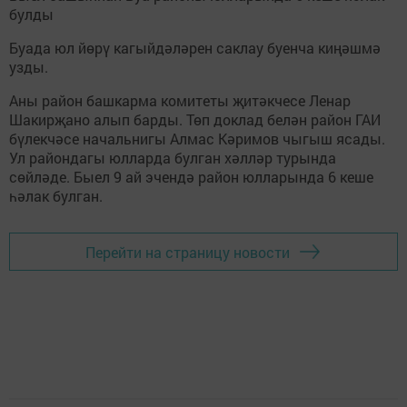
булды
Буада юл йөрү кагыйдәләрен саклау буенча киңәшмә
узды.
Аны район башкарма комитеты җитәкчесе Ленар
Шакирҗано алып барды. Төп доклад белән район ГАИ
бүлекчәсе начальнигы Алмас Кәримов чыгыш ясады.
Ул райондагы юлларда булган хәлләр турында
сөйләде. Быел 9 ай эчендә район юлларында 6 кеше
һәлак булган.
Перейти на страницу новости