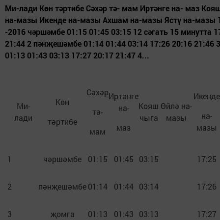
Ми-лади Көн тәртибе Сәхәр тә- мам Иртәнге на- маз Коя
на-мазы Икенде на-мазы Ахшам на-мазы Ястү на-мазы 
-2016 чәршәмбе 01:15 01:45 03:15 12 сәгать 15 минутта 1
21:44 2 пәнҗешәмбе 01:14 01:44 03:14 17:26 20:16 21:46
01:13 01:43 03:13 17:27 20:17 21:47 4...
Сәхәр
Иртәнге
Икенде
Көн
Ми-
Кояш
Өйлә на-
на-
тә-
на-
лади
чыга
мазы
тәртибе
маз
мазы
мам
1
чәршәмбе
01:15
01:45
03:15
17:25
2
пәнҗешәмбе
01:14
01:44
03:14
17:26
3
җомга
01:13
01:43
03:13
17:27