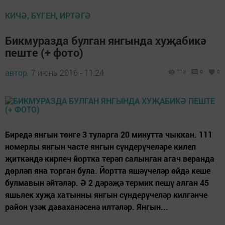
КИЧӘ, БҮГЕН, ИРТӘГӘ
Бикмуразда булган янгында хуҗабикә
пеште (+ фото)
автор,
7 июнь 2016 - 11:24
775
0
0
Биредә янгын төнге 3 туларга 20 минутта чыккан. 111
номерлы янгын часте янгын сүндерүчеләре килеп
җиткәндә кирпеч йортка терәп салынган агач веранда
дөрләп яна торган була. Йортта яшәүчеләр өйдә кеше
булмавын әйтәләр. Ә 2 дәрәҗә термик пешү алган 45
яшьлек хуҗа хатынны янгын сүндерүчеләр килгәнче
район үзәк дәваханәсенә илтәләр. Янгын...