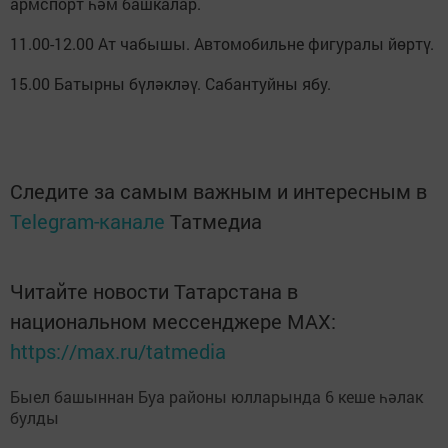
армспорт һәм башкалар.
11.00-12.00 Ат чабышы. Автомобильне фигуралы йөртү.
15.00 Батырны бүләкләү. Сабантуйны ябу.
Следите за самым важным и интересным в
Telegram-канале
Татмедиа
Читайте новости Татарстана в
национальном мессенджере MАХ:
https://max.ru/tatmedia
Быел башыннан Буа районы юлларында 6 кеше һәлак
булды