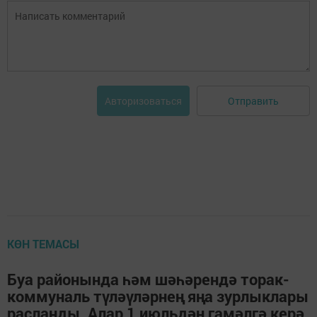
Отправить
Авторизоваться
КӨН ТЕМАСЫ
Буа районында һәм шәһәрендә торак-
коммуналь түләүләрнең яңа зурлыклары
расланды. Алар 1 июльдән гамәлгә керә.