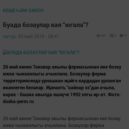
КЕШЕ ҺӘМ ЗАКОН
Буада бозаулар кая “югала”?
автор,
30 май 2016 - 08:47
881
0
0
26 май көнне Таковар авылы фермасыннан ике бозау
юкка чыкканлыгы ачыклана. Бозаулар ферма
территориясендә урнашкан җәйге кардадан урланган
икәнлеген беләләр. Җинаять "кайнар эз"дән ачыла,
карак - башка авылда яшәүче 1992 елгы ир-ат. Фото:
doska-perm.ru
26 май көнне Таковар авылы фермасыннан ике бозау
юкка чыкканлыгы ачыклана. Бозаулар ферма