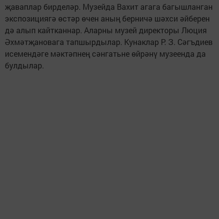
җаваплар бирделәр. Музейда Вахит агага багышланган
экспозициягә өстәр өчен аның берничә шәхси әйберен
дә алып кайтканнар. Аларны музей директоры Люция
Әхмәтҗановага тапшырдылар. Кунаклар Р. З. Сәгъдиев
исемендәге мәктәпнең сәнгатьне өйрәнү музеенда да
булдылар.