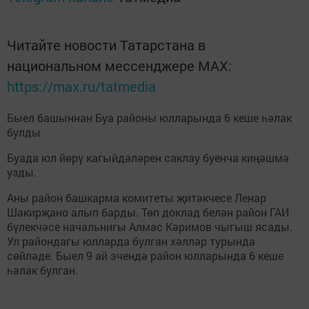
Читайте новости Татарстана в
национальном мессенджере MАХ:
https://max.ru/tatmedia
Быел башыннан Буа районы юлларында 6 кеше һәлак
булды
Буада юл йөрү кагыйдәләрен саклау буенча киңәшмә
узды.
Аны район башкарма комитеты җитәкчесе Ленар
Шакирҗано алып барды. Төп доклад белән район ГАИ
бүлекчәсе начальнигы Алмас Кәримов чыгыш ясады.
Ул райондагы юлларда булган хәлләр турында
сөйләде. Быел 9 ай эчендә район юлларында 6 кеше
һәлак булган.