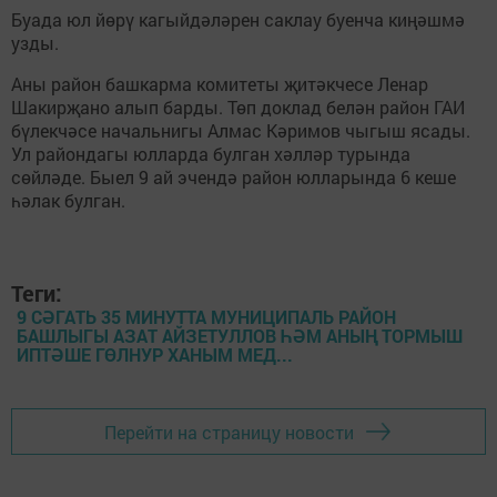
Буада юл йөрү кагыйдәләрен саклау буенча киңәшмә
узды.
Аны район башкарма комитеты җитәкчесе Ленар
Шакирҗано алып барды. Төп доклад белән район ГАИ
бүлекчәсе начальнигы Алмас Кәримов чыгыш ясады.
Ул райондагы юлларда булган хәлләр турында
сөйләде. Быел 9 ай эчендә район юлларында 6 кеше
һәлак булган.
Теги:
9 СӘГАТЬ 35 МИНУТТА МУНИЦИПАЛЬ РАЙОН
БАШЛЫГЫ АЗАТ АЙЗЕТУЛЛОВ ҺӘМ АНЫҢ ТОРМЫШ
ИПТӘШЕ ГӨЛНУР ХАНЫМ МЕД...
Перейти на страницу новости