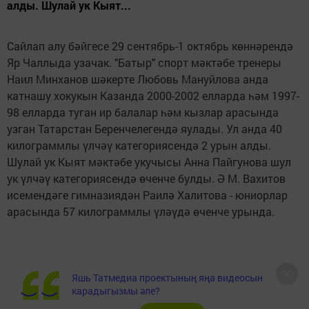
алды. Шулай ук Кыят...
Сайлап алу бәйгесе 29 сентябрь-1 октябрь көннәрендә
Яр Чаллыда узачак. "Батыр" спорт мәктәбе тренеры
Наил Минханов шәкерте Любовь Мануйлова анда
катнашу хокукын Казанда 2000-2002 елларда һәм 1997-
98 елларда туган ир балалар һәм кызлар арасында
узган Татарстан Беренчелегендә яулады. Ул анда 40
килограммлы үлчәү категориясендә 2 урын алды.
Шулай ук Кыят мәктәбе укучысы Анна Пайгунова шул
ук үлчәү категориясендә өченче булды. Ә М. Вахитов
исемендәге гимназиядән Раилә Халитова - юниорлар
арасында 57 килограммлы үләүдә өченче урында.
Яшь Татмедиа проектының яңа видеосын
карадыгызмы әле?