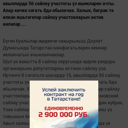
авылларда 56 сайлау участогы үз ишекләрен ачты.
Алар кичке сәгать 8дә ябылачак. Халык, бигрәк тә
өлкән яшьтәгеләр сайлау участокларын актив
киләләр....
Бүген буалылар җиденче чакырылыш Дәүләт
Думасында Татарстан мәнфәгатьләрен кемнәр
яклаячагын ачыклаячаклар.
Шул ук вакытта 8 сайлау округында җирле үзидарә
органнарына депутатларны өстәмә сайлау уза.
Иртәнге 8 сәгатьтә шәһәрдә 15, авылларда 56 сайлау
участогы үз ишекләрен ачты. Алар кичке сәгать 8дә
ябылачак. Халык, бигрәк тә өлкән яшьтәгеләр сайлау
участокларын актив киләләр. Шәһәрнең Космовский
сайлау участогында иртәнге сәгать 9га 200дән күбрәк,
Үзәк сайлау участогында 100дән күбрәк буалы үз
тавышын бирде инде.
Авыл халкы сайлауларга иртәнге сәгатьләрдә үк