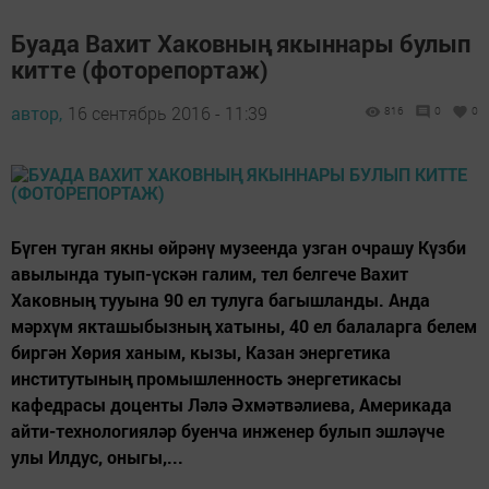
Буада Вахит Хаковның якыннары булып
китте (фоторепортаж)
автор,
16 сентябрь 2016 - 11:39
816
0
0
Бүген туган якны өйрәнү музеенда узган очрашу Күзби
авылында туып-үскән галим, тел белгече Вахит
Хаковның тууына 90 ел тулуга багышланды. Анда
мәрхүм якташыбызның хатыны, 40 ел балаларга белем
биргән Хөрия ханым, кызы, Казан энергетика
институтының промышленность энергетикасы
кафедрасы доценты Ләлә Әхмәтвәлиева, Америкада
айти-технологияләр буенча инженер булып эшләүче
улы Илдус, оныгы,...