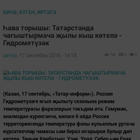
КИЧӘ, БҮГЕН, ИРТӘГӘ
Һава торышы: Татарстанда
чагыштырмача җылы кыш көтелә -
Гидрометүзәк
автор,
17 сентябрь 2016 - 14:18
740
0
0
(Казан, 17 сентябрь, «Татар-информ»). Россия
Гидрометүзәге ягып җылыту сезонына режим
температурасы фаразларын тәкъдим итә. Гомумән,
анализдан күренгәнчә, киләсе 6 айда Россия
территориясендә температура фоны күпьеллык уртача
күрсәткечләр чамасы һәм бераз югарырак булыр дип
көтелә. Төньяк Көнбатыш, Үзәк, Урал, Себер һәм Ерак