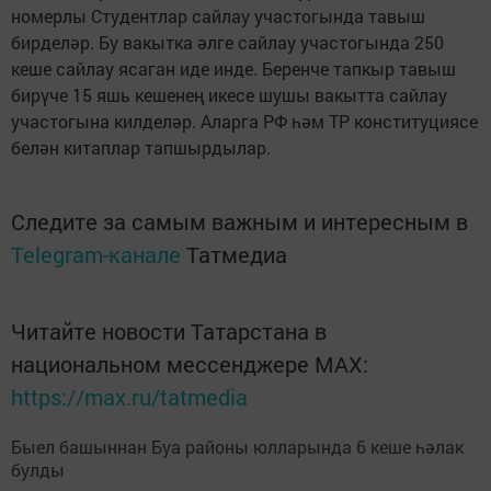
номерлы Студентлар сайлау участогында тавыш
бирделәр. Бу вакытка әлге сайлау участогында 250
кеше сайлау ясаган иде инде. Беренче тапкыр тавыш
бирүче 15 яшь кешенең икесе шушы вакытта сайлау
участогына килделәр. Аларга РФ һәм ТР конституциясе
белән китаплар тапшырдылар.
Следите за самым важным и интересным в
Telegram-канале
Татмедиа
Читайте новости Татарстана в
национальном мессенджере MАХ:
https://max.ru/tatmedia
Быел башыннан Буа районы юлларында 6 кеше һәлак
булды