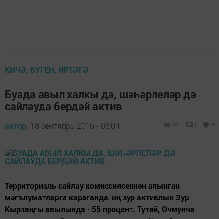
КИЧӘ, БҮГЕН, ИРТӘГӘ
Буада авыл халкы да, шәһәрлеләр дә
сайлауда бердәй актив
автор,
18 сентябрь 2016 - 08:04
737
0
0
Территориаль сайлау комиссиясеннән алынган
мәгълүматларга караганда, иң зур активлык Зур
Кырлаңгы авылында - 55 процент. Тутай, Өчмунча