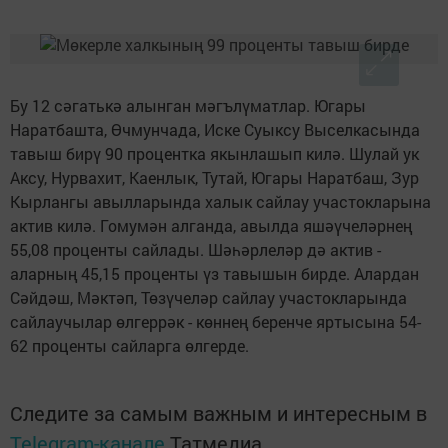
Бу 12 сәгатькә алынган мәгълүматлар. Югары
Наратбашта, Өчмунчада, Иске Суыксу Выселкасында
тавыш бирү 90 процентка якынлашып килә. Шулай ук
Аксу, Нурвахит, Каенлык, Тутай, Югары Наратбаш, Зур
Кырлангы авылларында халык сайлау участокларына
актив килә. Гомумән алганда, авылда яшәүчеләрнең
55,08 проценты сайлады. Шәһәрлеләр дә актив -
аларның 45,15 проценты үз тавышын бирде. Алардан
Сәйдәш, Мәктәп, Төзүчеләр сайлау участокларында
сайлаучылар өлгеррәк - көннең беренче яртысына 54-
62 проценты сайларга өлгерде.
Следите за самым важным и интересным в
Telegram-канале
Татмедиа