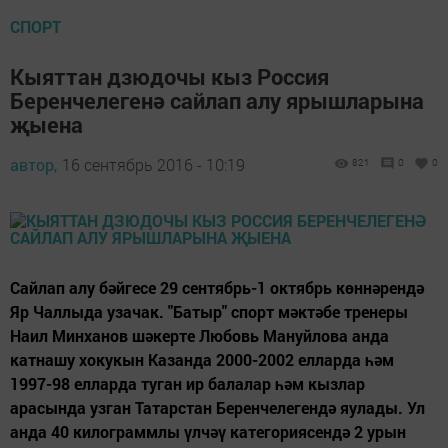
СПОРТ
Кыяттан дзюдочы кыз Россия
Беренчелегенә сайлап алу ярышларына
җыена
автор,
16 сентябрь 2016 - 10:19
821
0
0
Сайлап алу бәйгесе 29 сентябрь-1 октябрь көннәрендә
Яр Чаллыда узачак. "Батыр" спорт мәктәбе тренеры
Наил Минханов шәкерте Любовь Мануйлова анда
катнашу хокукын Казанда 2000-2002 елларда һәм
1997-98 елларда туган ир балалар һәм кызлар
арасында узган Татарстан Беренчелегендә яулады. Ул
анда 40 килограммлы үлчәү категориясендә 2 урын