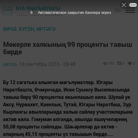
БУА ЯҢАЛЫКЛАРЫ
18+
5
Автоматическое закрытие баннера через
"Байрак" газетасы - Буа районы
КИЧӘ, БҮГЕН, ИРТӘГӘ
Мөкерле халкының 99 проценты тавыш
бирде
автор,
18 сентябрь 2016 - 09:48
733
0
0
Бу 12 сәгатькә алынган мәгълүматлар. Югары
Наратбашта, Өчмунчада, Иске Суыксу Выселкасында
тавыш бирү 90 процентка якынлашып килә. Шулай ук
Аксу, Нурвахит, Каенлык, Тутай, Югары Наратбаш, Зур
Кырлангы авылларында халык сайлау участокларына
актив килә. Гомумән алганда, авылда яшәүчеләрнең
55,08 проценты сайлады. Шәһәрлеләр дә актив -
аларның 45,15 проценты үз тавышын бирде....