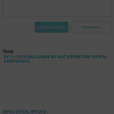
Отправить
Авторизоваться
Теги:
БУ 12 СӘГАТЬКӘ АЛЫНГАН МӘГЪЛҮМАТЛАР. ЮГАРЫ
НАРАТБАШТА,
КИЧӘ, БҮГЕН, ИРТӘГӘ