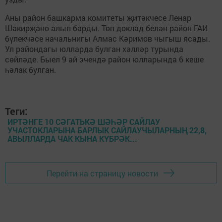
Аны район башкарма комитеты җитәкчесе Ленар
Шакирҗано алып барды. Төп доклад белән район ГАИ
бүлекчәсе начальнигы Алмас Кәримов чыгыш ясады.
Ул райондагы юлларда булган хәлләр турында
сөйләде. Быел 9 ай эчендә район юлларында 6 кеше
һәлак булган.
Теги:
ИРТӘНГЕ 10 СӘГАТЬКӘ ШӘҺӘР САЙЛАУ
УЧАСТОКЛАРЫНА БАРЛЫК САЙЛАУЧЫЛАРНЫҢ 22,8,
АВЫЛЛАРДА ЧАК КЫНА КҮБРӘК...
Перейти на страницу новости