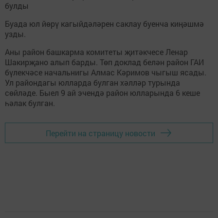
булды
Буада юл йөрү кагыйдәләрен саклау буенча киңәшмә
узды.
Аны район башкарма комитеты җитәкчесе Ленар
Шакирҗано алып барды. Төп доклад белән район ГАИ
бүлекчәсе начальнигы Алмас Кәримов чыгыш ясады.
Ул райондагы юлларда булган хәлләр турында
сөйләде. Быел 9 ай эчендә район юлларында 6 кеше
һәлак булган.
Перейти на страницу новости