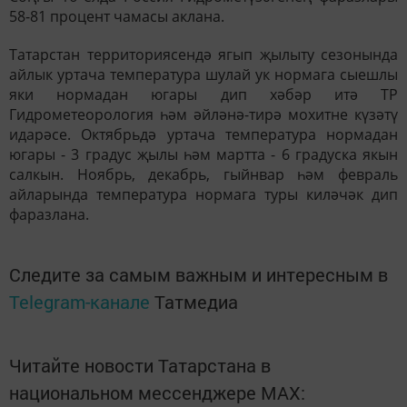
58-81 процент чамасы аклана.
Татарстан территориясендә ягып җылыту сезонында
айлык уртача температура шулай ук нормага сыешлы
яки нормадан югары дип хәбәр итә ТР
Гидрометеорология һәм әйләнә-тирә мохитне күзәтү
идарәсе. Октябрьдә уртача температура нормадан
югары - 3 градус җылы һәм мартта - 6 градуска якын
салкын. Ноябрь, декабрь, гыйнвар һәм февраль
айларында температура нормага туры киләчәк дип
фаразлана.
Следите за самым важным и интересным в
Telegram-канале
Татмедиа
Читайте новости Татарстана в
национальном мессенджере MАХ: