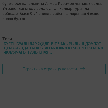
бүлекчәсе начальнигы Алмас Кәримов чыгыш ясады.
Ул райондагы юлларда булган хәлләр турында
сөйләде. Быел 9 ай эчендә район юлларында 6 кеше
һәлак булган.
Теги:
БҮГЕН БУАЛЫЛАР ҖИДЕНЧЕ ЧАКЫРЫЛЫШ ДӘҮЛӘТ
ДУМАСЫНДА ТАТАРСТАН МӘНФӘГАТЬЛӘРЕН КЕМНӘР
ЯКЛАЯЧАГЫН АЧЫКЛАЯ...
Перейти на страницу новости