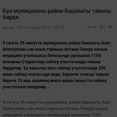
Буа муниципаль район башлыгы тавыш
бирде
автор,
18 сентябрь 2016 - 08:34
690
0
0
9 сәгать 35 минутта муниципаль район башлыгы Азат
Айзетуллов һәм аның тормыш иптәше Гөлнур ханым
медицина училищесы бинасында урнашкан 1184
номерлы Студентлар сайлау участогында тавыш
бирделәр. Бу вакытка әлге сайлау участогында 250
кеше сайлау ясаган иде инде. Беренче тапкыр тавыш
бирүче 15 яшь кешенең икесе шушы вакытта сайлау
участогына килделәр....
9 сәгать 35 минутта муниципаль район башлыгы Азат
Айзетуллов һәм аның тормыш иптәше Гөлнур ханым
медицина училищесы бинасында урнашкан 1184