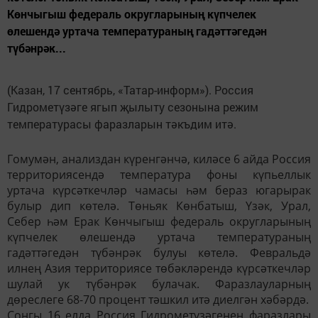
Көнчыгыш федераль округларының күпчелек
өлешендә уртача температураның гадәттәгедән
түбәнрәк...
(Казан, 17 сентябрь, «Татар-информ»). Россия
Гидрометүзәге ягып җылыту сезонына режим
температурасы фаразларын тәкъдим итә.
Гомумән, анализдан күренгәнчә, киләсе 6 айда Россия
территориясендә температура фоны күпьеллык
уртача күрсәткечләр чамасы һәм бераз югарырак
булыр дип көтелә. Төньяк Көнбатыш, Үзәк, Урал,
Себер һәм Ерак Көнчыгыш федераль округларының
күпчелек өлешендә уртача температураның
гадәттәгедән түбәнрәк булуы көтелә. Февральдә
илнең Азия территориясе төбәкләрендә күрсәткечләр
шулай ук түбәнрәк булачак. Фаразлауларның
дөреслеге 68-70 процент тәшкил итә диелгән хәбәрдә.
Соңгы 16 елда Россия Гидрометүзәгенең фаразлары