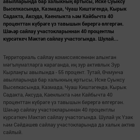
авылларында бар халыкның яртысы, Иске Суыксу
Выселкасында, Казмада, Чуаш Киштәгендә, Кырык
Садакта, Аксуда, Каенлыкта һәм Кайбычта 40
проценттан күбрәге үз тавышын бирергә өлгергән.
Шәһәр сайлау участокларыннан 40 процентлы
күрсәткеч Мәктәп сайлау участогында. Шулай...
Территориаль сайлау комиссиясеннән алынган
мәгълүматларга караганда, иң зур активлык Зур
Кырлаңгы авылында - 55 процент. Тутай, Өчмунча
авылларында бар халыкның яртысы, Иске Суыксу
Выселкасында, Казмада, Чуаш Киштәгендә, Кырык
Садакта, Аксуда, Каенлыкта һәм Кайбычта 40
проценттан күбрәге үз тавышын бирергә өлгергән.
Шәһәр сайлау участокларыннан 40 процентлы
күрсәткеч Мәктәп сайлау участогында. Шулай ук Үзәк
һәм Сәйдәшев сайлау участокларында да халык актив
сайлый.