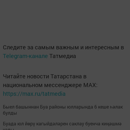
Следите за самым важным и интересным в
Telegram-канале
Татмедиа
Читайте новости Татарстана в
национальном мессенджере MАХ:
https://max.ru/tatmedia
Быел башыннан Буа районы юлларында 6 кеше һәлак
булды
Буада юл йөрү кагыйдәләрен саклау буенча киңәшмә
узды.