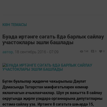
КӨН ТЕМАСЫ
Буада иртәнге сәгать 8дә барлык сайлау
участоклары эшли башлады
автор,
18 сентябрь 2016 - 07:09
748
0
0
Бүген буалылар җиденче чакырылыш Дәүләт
Думасында Татарстан мәнфәгатьләрен кемнәр
яклаячагын ачыклаячаклар. Шул ук вакытта 8 сайлау
округында җирле үзидарә органнарына депутатларны
өстәмә сайлау уза. Иртәнге 8 сәгатьтә шәһәрдә 15,