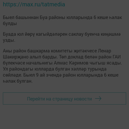
https://max.ru/tatmedia
Быел башыннан Буа районы юлларында 6 кеше һәлак
булды
Буада юл йөрү кагыйдәләрен саклау буенча киңәшмә
узды.
Аны район башкарма комитеты җитәкчесе Ленар
Шакирҗано алып барды. Төп доклад белән район ГАИ
бүлекчәсе начальнигы Алмас Кәримов чыгыш ясады.
Ул райондагы юлларда булган хәлләр турында
сөйләде. Быел 9 ай эчендә район юлларында 6 кеше
һәлак булган.
Перейти на страницу новости