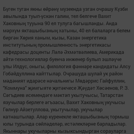
Бүген туган якны өйрәнү музеенда узган очрашу Күзби
авылында туып-үскән галим, тел белгече Вахит
Хаковның тууына 90 ел тулуга багышланды. Анда
мәрхүм якташыбызның хатыны, 40 ел балаларга белем
биргән Хөрия ханым, кызы, Казан энергетика
институтының промышленность энергетикасы
кафедрасы доценты Ләлә Әхмәтвәлиева, Америкада
айти-технологияләр буенча инженер булып эшләүче
улы Илдус, оныгы, филология фәннәре кандидаты Алсу
Гобәйдуллина кайттылар. Очрашуда шулай ук район
мәдәният идарәсе начальнигы Мөдәррис Гайфуллин,
"Коммуна" җәмгыяте җитәкчесе Җәүдәт Хөсәенов, Р. З.
Сәгъдиев исемендәге мәктәп укытучысы, Татарстан
язучылар берлеге әгъзасы, Вахит Хаковның укучысы
Гөлнур Айзетуллова, укытучылар, укучылар
катнаштылар. Алар күренекле якташыбызның тормыш
юлы турында сөйләделәр, истәлекләрне барладылар.
Якыннары укучыларны кызыксындырган сорауларга