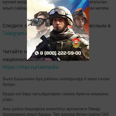
күпләп килде. Шәһәрлеләрнең көндезге 11 сәгатьтән
алып сайлау участокларына масскүләм килүе көтелә.
Следите за самым важным и интересным в
Telegram-канале
Татмедиа
Читайте новости Татарстана в
национальном мессенджере MАХ:
https://max.ru/tatmedia
Быел башыннан Буа районы юлларында 6 кеше һәлак
булды
Буада юл йөрү кагыйдәләрен саклау буенча киңәшмә
узды.
Аны район башкарма комитеты җитәкчесе Ленар
Шакирҗано алып барды. Төп доклад белән район ГАИ