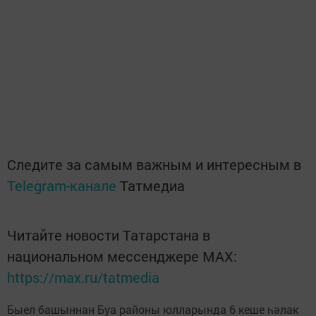
Следите за самым важным и интересным в
Telegram-канале
Татмедиа
Читайте новости Татарстана в
национальном мессенджере MАХ:
https://max.ru/tatmedia
Быел башыннан Буа районы юлларында 6 кеше һәлак