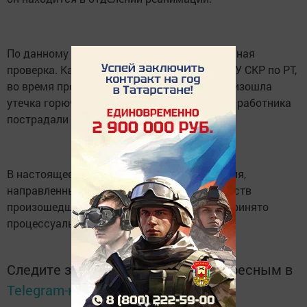
По данному факту проводится доследственная
проверка. Как информирует пресс-служба СУ СКР по РТ,
во время проведения ремонтных работ произошла
утечка горюче-смазочных материалов. Два работника
пострадали в результате возгорания.
В настоящее время проводятся мероприятия,
направленные на установление обстоятельств
произошедшего. По ее результатам будет принято
процессуальное решение.
Следите за самым важным и интересным в
Telegram-канале
Татмедиа