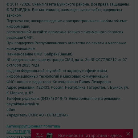
© 2011 - 2026. Знамя газета Буинского района. Все права защищены.
© ТАТМЕДИА. Все материалы, размещенные на сайте, защищены
законом.
Перепечатка, воспроизведение и распространение в любом объеме
информации,
размещенной на сайте, возможна только с письменного согласия
редакций СМИ.
При поддержке Республиканского агентства по печати и массовым
коммуникациям.
Наименование СМИ: Байрак (Знамя)
№ свидетельства о регистрации СМИ, дата: Эл № ФС77-90212 от 07
октября 2025 года
выдано Федеральной службой по надзору в сфере связи,
информационных технологий и массовых коммуникаций
ФИО главного редактора: Котельникова Лилия Ленаровна
Адрес редакции: 422433, Россия, Республика Татарстан, г. Буинск, ул.
К.Маркса, д. 62
Телефон редакции: (84374) 3-19-73 Электронная почта редакции:
bayrakbua@mail.ru
other
Учредитель СМИ: АО «ТАТМЕДИА»
Антикоррупционная политика
АО «ТАТМЕДИА» использует «cookie»
для персонализации сервисов и
Все новости Татарстана - здесь
удобства пользователей сайтом.