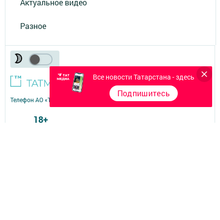
Актуальное видео
Разное
Все новости Татарстана - здесь
Подпишитесь
Телефон АО «ТАТМЕДИА»:
(843) 222 09 84
18+
© 2011 - 2026. Знамя газета Буинского района. Все права защищены.
© ТАТМЕДИА. Все материалы, размещенные на сайте, защищены
законом.
Перепечатка, воспроизведение и распространение в любом объеме
информации,
размещенной на сайте, возможна только с письменного согласия
редакций СМИ.
При поддержке Республиканского агентства по печати и массовым
коммуникациям.