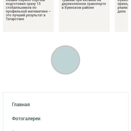
подготовил сразу 15
двухколесном транспорте
приход
стобалльников по
в Буинском районе
реализу
профильной математике –
дела
это лучший результат в
Татарстане
Главная
Фотогалереи