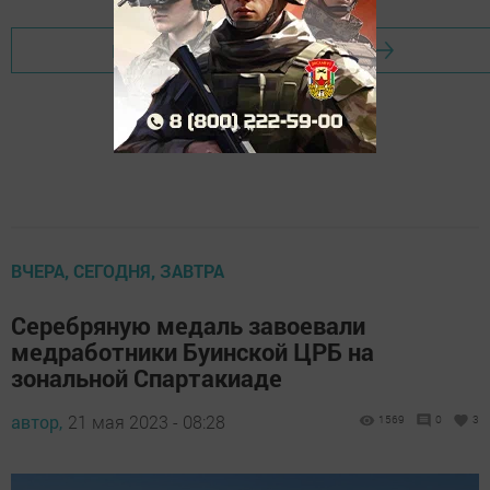
Перейти на страницу новости
ВЧЕРА, СЕГОДНЯ, ЗАВТРА
Серебряную медаль завоевали
медработники Буинской ЦРБ на
зональной Спартакиаде
автор,
21 мая 2023 - 08:28
1569
0
3