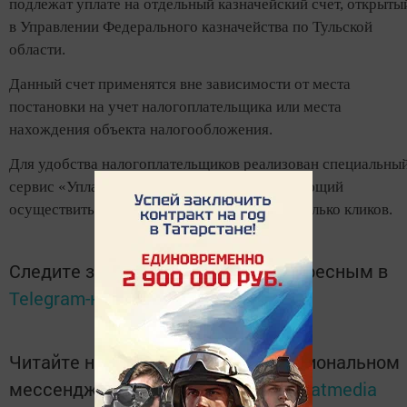
подлежат уплате на отдельный казначейский счет, открыты
в Управлении Федерального казначейства по Тульской
области.
Данный счет применятся вне зависимости от места
постановки на учет налогоплательщика или места
нахождения объекта налогообложения.
Для удобства налогоплательщиков реализован специальны
сервис «Уплата налогов и пошлин», позволяющий
осуществить налоговый платеж всего в несколько кликов.
Следите за самым важным и интересным в
Telegram-канале
Татмедиа
Читайте новости Татарстана в национальном
мессенджере MАХ:
https://max.ru/tatmedia