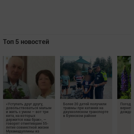
Топ 5 новостей
«Уступать друг другу,
Более 20 детей получили
Погода 
довольствоваться малым
травмы при катании на
вернетс
и жить с умом — вот три
двухколесном транспорте
дождли
кита, на которых
в Буинском районе
держится наш брак», —
говорят отметившие 55-
летие совместной жизни
Мухамадуллины из