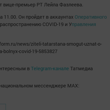
 вице-премьер РТ Лейла Фазлеева.
 11.00. Он пройдет в аккаунтах
Оперативного
распространению COVID-19 и У
правления
orm.ru/news/ziteli-tatarstana-smogut-uznat-o-
ya-bolnyx-covid-19-5853827
интересным в
Telegram-канале
Татмедиа
в национальном мессенджере MАХ: