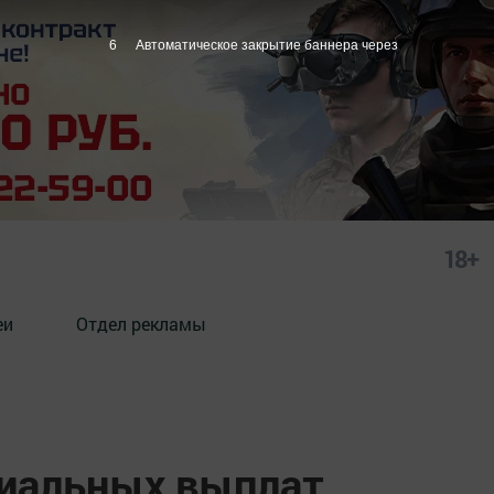
5
Автоматическое закрытие баннера через
18+
еи
Отдел рекламы
иальных выплат