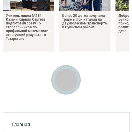
Учитель лицея №131
Более 20 детей получили
Добро н
Казани Кирилл Сергеев
травмы при катании на
Буински
подготовил сразу 15
двухколесном транспорте
приход
стобалльников по
в Буинском районе
реализу
профильной математике –
дела
это лучший результат в
Татарстане
Главная