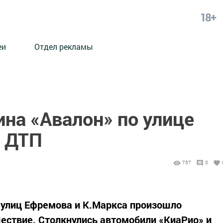
18+
еи
Отдел рекламы
на «Авалон» по улице
ь ДТП
757
0
 улиц Ефремова и К.Маркса произошло
ествие. Столкнулись автомобили «КиаРио» и