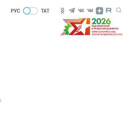
РУС
ТАТ
0