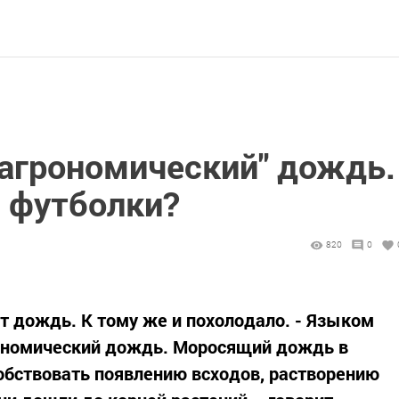
"агрономический" дождь.
м футболки?
820
0
ет дождь. К тому же и похолодало. - Языком
рономический дождь. Моросящий дождь в
обствовать появлению всходов, растворению