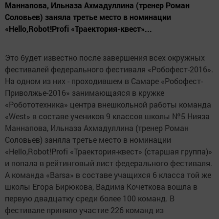
Маннапова, Ильназа Ахмадуллина (тренер Роман
Соловьев) заняла третье место в номинации
«Hello,Robot!Profi «Траектория-квест»...
Это будет известно после завершения всех окружных
фестивалей федерального фестиваля «Робофест-2016».
На одном из них - проходившем в Самаре «Робофест-
Приволжье-2016» занимающаяся в кружке
«Робототехника» центра внешкольной работы команда
«West» в составе учеников 9 классов школы №5 Нияза
Маннапова, Ильназа Ахмадуллина (тренер Роман
Соловьев) заняла третье место в номинации
«Hello,Robot!Profi «Траектория-квест» (старшая группа)»
и попала в рейтинговый лист федерального фестиваля.
А команда «Barsa» в составе учащихся 6 класса той же
школы Егора Бирюкова, Вадима Кочеткова вошла в
первую двадцатку среди более 100 команд. В
фестивале приняло участие 226 команд из