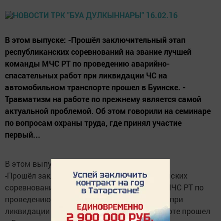
В этом выпуске: -Прошёл заключительный этап
республиканских соревнований на звание лучшей
команды МЧС РТ по проведению аварийно-
спасательных работ при ликвидации ЧС на
автомобильном транспорте прошел в Буинске. -
Травматизм на работе по прежнему является самой
актуальной проблемой. Об этом говорили на семинаре
по вопросам охраны труда, где принял участие
первый...
В этом выпуске:
-Прошёл заключительный этап республиканских
соревнований на звание лучшей команды МЧС РТ по
проведению аварийно-спасательных работ при
ликвидации ЧС на автомобильном транспорте прошел