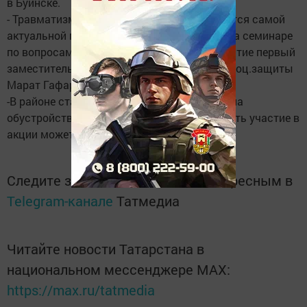
в Буинске.
- Травматизм на работе по прежнему является самой
актуальной проблемой. Об этом говорили на семинаре
по вопросам охраны труда, где принял участие первый
заместитель министра труда, занятости и соц.защиты
Марат Гафаров.
-В районе стартовала акция направленная на
обустройство комнат для ветеранов. Принять участие в
акции может каждый.
Следите за самым важным и интересным в
Telegram-канале
Татмедиа
Читайте новости Татарстана в
национальном мессенджере MАХ:
https://max.ru/tatmedia