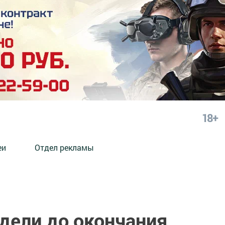
18+
еи
Отдел рекламы
дели до окончания