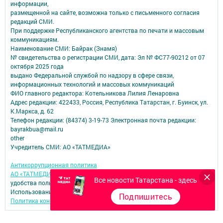
информации,
размещенной на сайте, возможна только с письменного согласия
редакций СМИ.
При поддержке Республиканского агентства по печати и массовым
коммуникациям.
Наименование СМИ: Байрак (Знамя)
№ свидетельства о регистрации СМИ, дата: Эл № ФС77-90212 от 07
октября 2025 года
выдано Федеральной службой по надзору в сфере связи,
информационных технологий и массовых коммуникаций
ФИО главного редактора: Котельникова Лилия Ленаровна
Адрес редакции: 422433, Россия, Республика Татарстан, г. Буинск, ул.
К.Маркса, д. 62
Телефон редакции: (84374) 3-19-73 Электронная почта редакции:
bayrakbua@mail.ru
other
Учредитель СМИ: АО «ТАТМЕДИА»
Антикоррупционная политика
АО «ТАТМЕДИА» использует «cookie»
для персонализации сервисов и
Все новости Татарстана - здесь
удобства пользователей сайтом.
Использование «cookie» можно отменить в настройках браузера.
Подпишитесь
Политика конфиденциальности