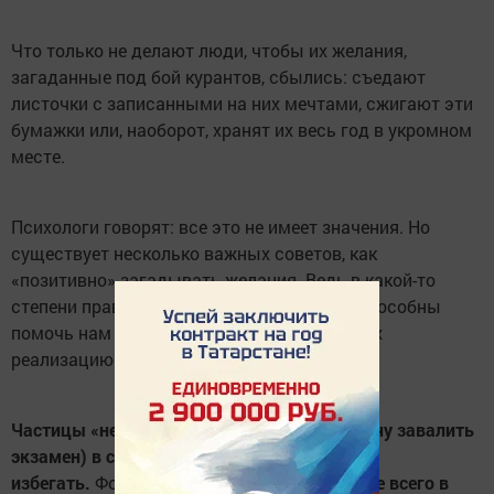
Что только не делают люди, чтобы их желания,
загаданные под бой курантов, сбылись: съедают
листочки с записанными на них мечтами, сжигают эти
бумажки или, наоборот, хранят их весь год в укромном
месте.
Психологи говорят: все это не имеет значения. Но
существует несколько важных советов, как
«позитивно» загадывать желания. Ведь в какой-то
степени правильно оформленные мечты способны
помочь нам мотивировать самих себя на их
реализацию.
Частицы «не» (не хочу остаться одна, не хочу завалить
экзамен) в своих пожеланиях стоит
избегать.
Формулируйте позитивно. И
лучше всего в