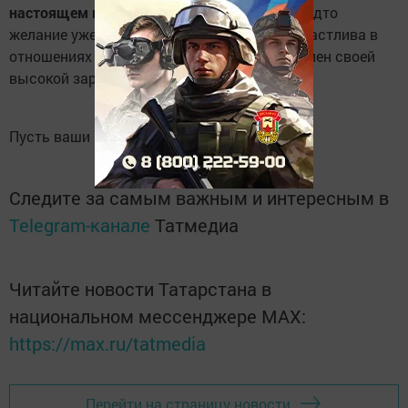
настоящем времени от первого лица
, как будто
желание уже исполнилось – например, я счастлива в
отношениях с любимым человеком; я доволен своей
высокой зарплатой.
Пусть ваши мечты исполнятся!
Следите за самым важным и интересным в
Telegram-канале
Татмедиа
Читайте новости Татарстана в
национальном мессенджере MАХ:
https://max.ru/tatmedia
Перейти на страницу новости