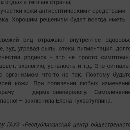
а отдых в теплые страны;
участки кожи антисептическими средствами
зка. Хорошим решением будет всегда иметь
свежий вид отражают внутреннее здоровь
, зуд, угревая сыпь, отеки, пигментация, долг
чества родинок - это не просто симптомы
раст, экологию, усталость и т.д. Это сигналы
с организмом что-то не так. Поэтому будьт
воей кожи. При появлении любых изменени
рачу – дерматовенерологу. Самолечени
опасно! – заключила Елена Тухватуллина.
зу ГАУЗ «Республиканский центр общественног