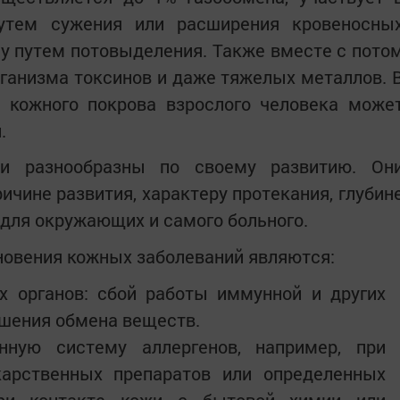
путем сужения или расширения кровеносны
чу путем потовыделения. Также вместе с пото
ганизма токсинов и даже тяжелых металлов. 
х кожного покрова взрослого человека може
.
и разнообразны по своему развитию. Он
ричине развития, характеру протекания, глубин
 для окружающих и самого больного.
овения кожных заболеваний являются:
х органов: сбой работы иммунной и других
ушения обмена веществ.
нную систему аллергенов, например, при
арственных препаратов или определенных
при контакте кожи с бытовой химии или