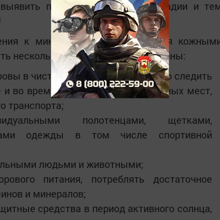
 выявить патологию на ранней стадии и те
!
ения к минимуму риска заражения кожным
ь несколько основных правил гигиены:
овы в чистоте, особенно пристально следить
е и во время посещения общественных мест,
о транспорта;
видуальными полотенцами, щетками,
етами одежды в том числе спортивной
больными людьми и животными;
рового питания, потреблять достаточное
инов и минералов;
щитные средства в период активного солнца,