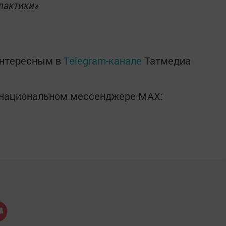
лактики»
интересным в
Telegram-канале
Татмедиа
в национальном мессенджере MАХ: