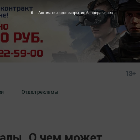
5
Автоматическое закрытие баннера через
18+
еи
Отдел рекламы
алы. О чем может