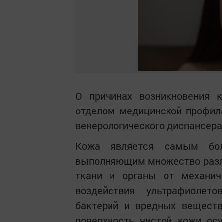
О причинах возникновения 
отделом медицинской профила
венерологического диспансера
Кожа является самым бо
выполняющим множество разл
ткани и органы от механич
воздействия ультрафиолето
бактерий и вредных вещест
поверхность чистой кожи ос