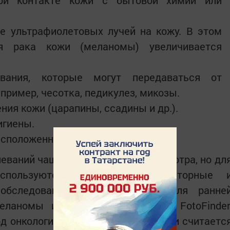
е ультрафиолетовых лучей на кожу. В этом
я рака кожи (меланомы) увеличивается
вания, которые могут передаваться от
апример, чесотка, педикулез, микозы.
ия кожи (царапины, ссадины и др.).
игиены.
сположенность.
еваний чаще всего достаточно осмотра, но дл
используются различные лабораторные 
обследования. Так, например, для ранне
ланомы используется аппараты FotoFinder
д онкологических заболеваний кожи считаетс