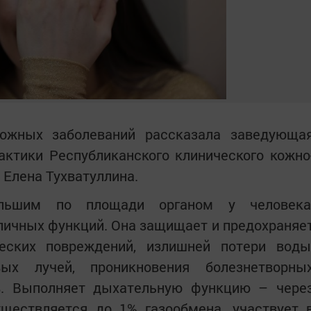
кожных заболеваний рассказала заведующа
ктики Республиканского клинического кожно
 Елена Тухватуллина.
льшим по площади органом у человека
ичных функций. Она защищает и предохраняе
еских повреждений, излишней потери воды
вых лучей, проникновения болезнетворны
в. Выполняет дыхательную функцию – чере
уществляется до 1% газообмена, участвует 