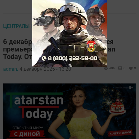
ЦЕНТРАЛЬНЫЕ НОВОСТИ
6 декабря в Татарстане состоится
премьера нового сезона «Tatarstan
Today. Открытый миру»
admin,
4 декабря 2025 - 13:20
486
0
0