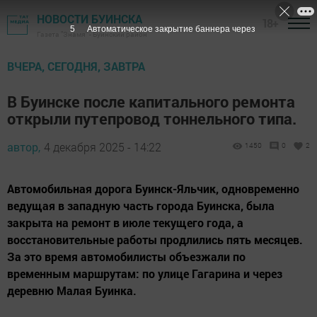
НОВОСТИ БУИНСКА
18+
4
Автоматическое закрытие баннера через
Газета "Знамя" - Буинский район
ВЧЕРА, СЕГОДНЯ, ЗАВТРА
В Буинске после капитального ремонта
открыли путепровод тоннельного типа.
автор,
4 декабря 2025 - 14:22
1450
0
2
Автомобильная дорога Буинск-Яльчик, одновременно
ведущая в западную часть города Буинска, была
закрыта на ремонт в июле текущего года, а
восстановительные работы продлились пять месяцев.
За это время автомобилисты объезжали по
временным маршрутам: по улице Гагарина и через
деревню Малая Буинка.