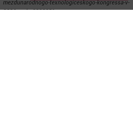
mezdunarodnogo-texnologiceskogo-kongressa-v-
2026-godu-6008851
Следите за самым важным и интересным в
Telegram-канале
Татмедиа
Читайте новости Татарстана в
национальном мессенджере MАХ:
https://max.ru/tatmedia
Перейти на страницу новости