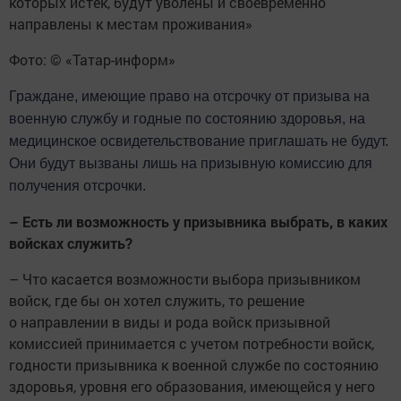
которых истек, будут уволены и свое­временно
направлены к местам проживания»
Фото: © «Татар-информ»
Г
раждане, имеющие право на отсрочку от призыва на
военную службу и годные по состоянию здоровья, на
медицинское освидетельствование
приглашат
ь
не будут.
Они будут
вызваны лишь
на призывную комиссию для
получения
отсрочки.
– Есть ли возможность у призывника выбрать, в каких
войсках служить?
– Что касается возможности выбора призывником
войск, где бы он хотел служить, то решение
о направлении в виды и рода войск призывной
комиссией принимается с учетом потребности войск,
годности призывника к военной службе по состоянию
здоровья, уровня его образования, имеющейся у него