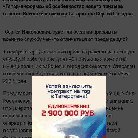
«Татар-информа» об особенностях нового призыва
ответил Военный комиссар Татарстана Сергей Погодин.
-Сергей Николаевич, будет ли осенний призыв на
военную службу чем-то отличаться от предыдущих?
1 ноября стартует осенний призыв граждан на военную
службу. К работе приступят 49 призывных комиссий
муниципальных районов и городских округов.
Отправки
в войска планируется начать в первой декаде ноября
2022 года.
Представителем Генерального штаба Вооруженных Сил
Российской Федерации было акцентировано внимание,
что «мероприятия предстоящего призыва никак не
связаны с проведением специальной военной
операции. Как и ранее, он будет осуществляться
в установленные законодательством Российской
Федерации сроки и в плановом порядке.