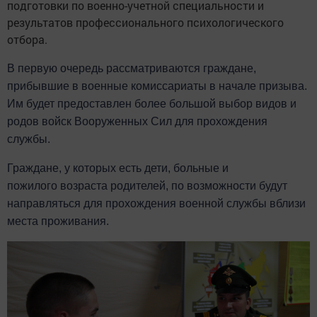
подготовки по военно-учетной специальности и
результатов профессионального психологического
отбора.
В
первую очередь
рассматриваются граждане,
прибывшие в военные комиссариаты в начале призыва.
Им будет
предоставлен
более
большой
выбор видов и
родов войск Вооруженных Сил для прохождения
службы.
Граждане,
у которых есть
дет
и
, больны
е
и
пожило
го
возраста родителей, по возможности будут
направляться для прохождения военной службы вблизи
места
проживания
.