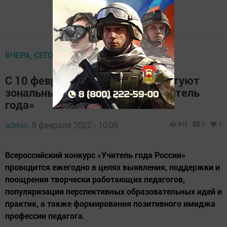
ВЧЕРА, СЕГОДНЯ, ЗАВТРА
С 10 февраля в Татарстане стартуют
зональные этапы конкурса «Учитель
года»
admin,
8 февраля 2022 - 10:09
945
0
0
Всероссийский конкурс «Учитель года России»
проводится ежегодно в целях выявления, поддержки и
поощрения творчески работающих педагогов,
популяризации перспективных образовательных идей и
практик, а также формирования позитивного имиджа
профессии педагога.