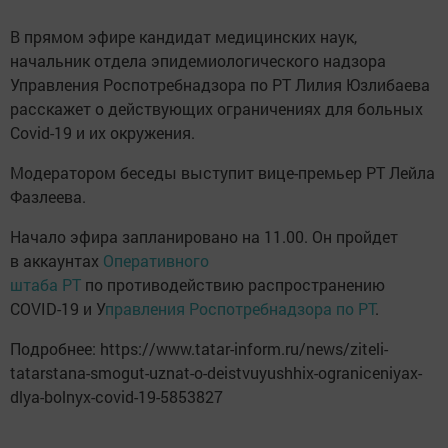
В прямом эфире кандидат медицинских наук,
начальник отдела эпидемиологического надзора
Управления Роспотребнадзора по РТ Лилия Юзлибаева
расскажет о действующих ограничениях для больных
Covid-19 и их окружения.
Модератором беседы выступит вице-премьер РТ Лейла
Фазлеева.
Начало эфира запланировано на 11.00. Он пройдет
в аккаунтах
Оперативного
штаба РТ
по противодействию распространению
COVID-19 и У
правления Роспотребнадзора по РТ
.
Подробнее: https://www.tatar-inform.ru/news/ziteli-
tatarstana-smogut-uznat-o-deistvuyushhix-ograniceniyax-
dlya-bolnyx-covid-19-5853827