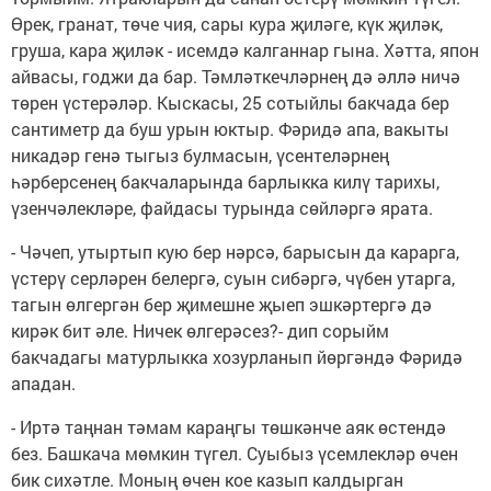
Өрек, гранат, төче чия, сары кура җиләге, күк җиләк,
груша, кара җиләк - исемдә калганнар гына. Хәтта, япон
айвасы, годжи да бар. Тәмләткечләрнең дә әллә ничә
төрен үстерәләр. Кыскасы, 25 сотыйлы бакчада бер
сантиметр да буш урын юктыр. Фәридә апа, вакыты
никадәр генә тыгыз булмасын, үсентеләрнең
һәрберсенең бакчаларында барлыкка килү тарихы,
үзенчәлекләре, файдасы турында сөйләргә ярата.
- Чәчеп, утыртып кую бер нәрсә, барысын да карарга,
үстерү серләрен белергә, суын сибәргә, чүбен утарга,
тагын өлгергән бер җимешне җыеп эшкәртергә дә
кирәк бит әле. Ничек өлгерәсез?- дип сорыйм
бакчадагы матурлыкка хозурланып йөргәндә Фәридә
ападан.
- Иртә таңнан тәмам караңгы төшкәнче аяк өстендә
без. Башкача мөмкин түгел. Суыбыз үсемлекләр өчен
бик сихәтле. Моның өчен кое казып калдырган