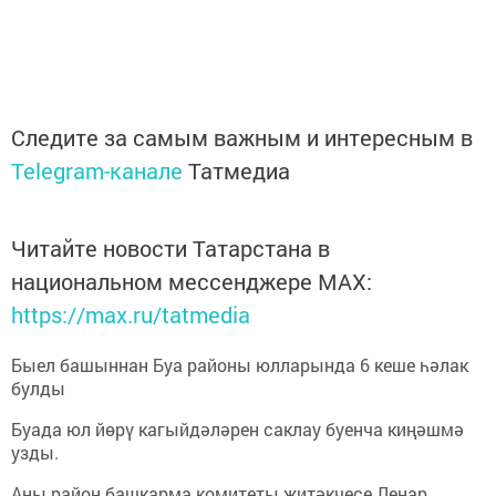
Следите за самым важным и интересным в
Telegram-канале
Татмедиа
Читайте новости Татарстана в
национальном мессенджере MАХ:
https://max.ru/tatmedia
Быел башыннан Буа районы юлларында 6 кеше һәлак
булды
Буада юл йөрү кагыйдәләрен саклау буенча киңәшмә
узды.
Аны район башкарма комитеты җитәкчесе Ленар