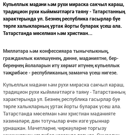
Күпьеллык мәдәни һәм рухи мираска сакчыл караш,
традицион рухи кыйммәтләргә таяну - Татарстанның
характерында ул. Безнең республика гасырлар буе
төрле халыкларның уртак йорты буларак үсеш ала.
Татарстанда мөселман һәм христиан...
Милләтара һәм конфессия
ара тынычлыкның,
гражданлык килешүенең, динне, мәдәниятне, бер-
береңнең йолаларын итү хөрмәт итүнең күпьеллык
тәҗрибәсе - республиканың заманча үсеш нигезе.
Күпьеллык мәдәни һәм рухи мираска сакчыл караш,
традицион рухи кыйммәтләргә таяну - Татарстанның
характерында ул. Безнең республика гасырлар буе
төрле халыкларның уртак йорты буларак үсеш ала.
Татарстанда мөселман һәм христиан мәдәнияте
хәзинәләре, дин тотучылар өчен изге урыннар
урнашкан. Мәчетләрне, чиркәүләрне торгызу