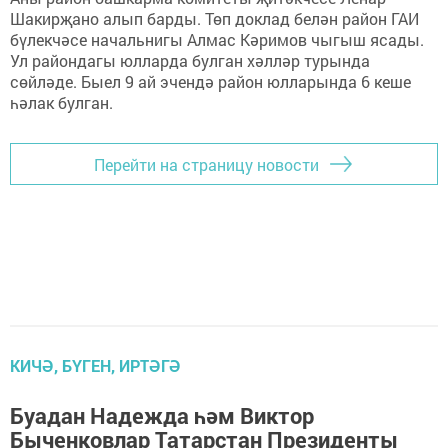
Шакирҗано алып барды. Төп доклад белән район ГАИ
бүлекчәсе начальнигы Алмас Кәримов чыгыш ясады.
Ул райондагы юлларда булган хәлләр турында
сөйләде. Быел 9 ай эчендә район юлларында 6 кеше
һәлак булган.
Перейти на страницу новости
КИЧӘ, БҮГЕН, ИРТӘГӘ
Буадан Надежда һәм Виктор
Быченковлар Татарстан Президенты