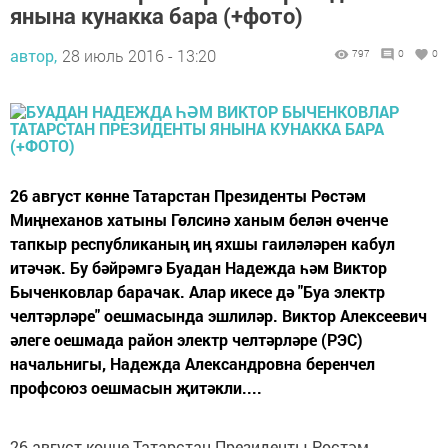
янына кунакка бара (+фото)
автор,
28 июль 2016 - 13:20
797
0
0
26 август көнне Татарстан Президенты Рөстәм
Миңнеханов хатыны Гөлсинә ханым белән өченче
тапкыр республиканың иң яхшы гаиләләрен кабул
итәчәк. Бу бәйрәмгә Буадан Надежда һәм Виктор
Быченковлар барачак. Алар икесе дә "Буа электр
челтәрләре" оешмасында эшлиләр. Виктор Алексеевич
әлеге оешмада район электр челтәрләре (РЭС)
начальнигы, Надежда Александровна беренчел
профсоюз оешмасын җитәкли....
26 август көнне Татарстан Президенты Рөстәм