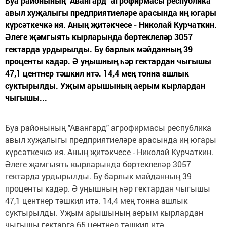
Буа районының "Авангард" агрофирмасы республика
авыл хуҗалыгы предприятиеләре арасында иң югары
күрсәткечкә ия. Аның җитәкчесе - Николай Курчаткин.
Әлеге җәмгыять кырларында бөртеклеләр 3057
гектарда урдырылды. Бу барлык мәйданның 39
проценты кадәр. Ә уңышның һәр гектардан чыгышы
47,1 центнер тәшкил итә. 14,4 мең тонна ашлык
суктырылды. Уҗым арышының аерым кырлардан
чыгышы...
Буа районының "Авангард" агрофирмасы республика
авыл хуҗалыгы предприятиеләре арасында иң югары
күрсәткечкә ия. Аның җитәкчесе - Николай Курчаткин.
Әлеге җәмгыять кырларында бөртеклеләр 3057
гектарда урдырылды. Бу барлык мәйданның 39
проценты кадәр. Ә уңышның һәр гектардан чыгышы
47,1 центнер тәшкил итә. 14,4 мең тонна ашлык
суктырылды. Уҗым арышының аерым кырлардан
чыгышы гектарга 65 центнер тәшкил итә.