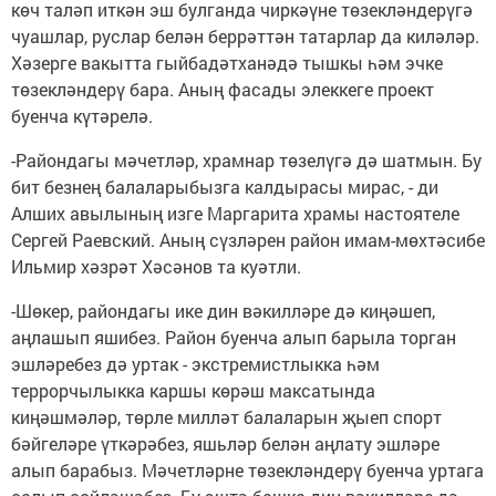
көч таләп иткән эш булганда чиркәүне төзекләндерүгә
чуашлар, руслар белән беррәттән татарлар да киләләр.
Хәзерге вакытта гыйбадәтханәдә тышкы һәм эчке
төзекләндерү бара. Аның фасады элеккеге проект
буенча күтәрелә.
-Райондагы мәчетләр, храмнар төзелүгә дә шатмын. Бу
бит безнең балаларыбызга калдырасы мирас, - ди
Алших авылының изге Маргарита храмы настоятеле
Сергей Раевский. Аның сүзләрен район имам-мөхтәсибе
Ильмир хәзрәт Хәсәнов та куәтли.
-Шөкер, райондагы ике дин вәкилләре дә киңәшеп,
аңлашып яшибез. Район буенча алып барыла торган
эшләребез дә уртак - экстремистлыкка һәм
террорчылыкка каршы көрәш максатында
киңәшмәләр, төрле милләт балаларын җыеп спорт
бәйгеләре үткәрәбез, яшьләр белән аңлату эшләре
алып барабыз. Мәчетләрне төзекләндерү буенча уртага