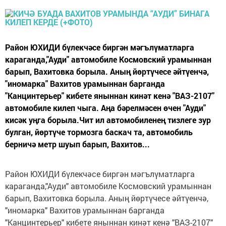
Район ЮХИДИ бүлекчәсе биргән мәгълүматларга
караганда,"Ауди" автомобиле Космовский урамыннан
барып, Вахитовка борыла. Аның йөртүчесе әйтүенчә,
"иномарка" Вахитов урамыннан барганда
"Канцинтерьер" кибете яныннан кинәт кенә "ВАЗ-2107"
автомобиле килеп чыга. Аңа бәрелмәсен өчен "Ауди"
кисәк уңга борыла.Чит ил автомобиленең тизлеге зур
булган, йөртүче тормозга баскач та, автомобиль
берничә метр шуып барып, Вахитов...
Район ЮХИДИ бүлекчәсе биргән мәгълүматларга
караганда,"Ауди" автомобиле Космовский урамыннан
барып, Вахитовка борыла. Аның йөртүчесе әйтүенчә,
"иномарка" Вахитов урамыннан барганда
"Канцинтерьер" кибете яныннан кинәт кенә "ВАЗ-2107"