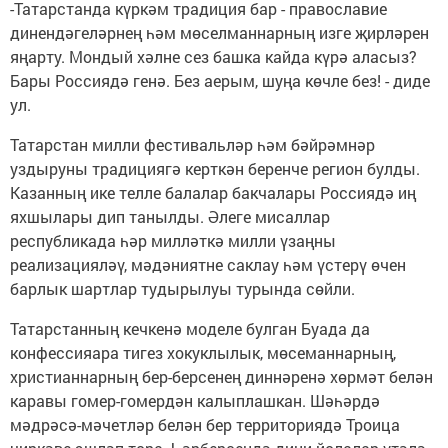
-Татарстанда күркәм традиция бар - православие
динендәгеләрнең һәм мөселманнарның изге җирләрен
яңарту. Мондый хәлне сез башка кайда күрә аласыз?
Бары Россиядә генә. Без аерым, шуңа көчле без! - диде
ул.
Татарстан милли фестивальләр һәм бәйрәмнәр
уздыруны традициягә керткән беренче регион булды.
Казанның ике телле балалар бакчалары Россиядә иң
яхшылары дип танылды. Әлеге мисаллар
республикада һәр милләткә милли үзаңны
реализацияләү, мәдәниятне саклау һәм үстерү өчен
барлык шартлар тудырылуы турында сөйли.
Татарстанның кечкенә моделе булган Буада да
конфессияара тигез хокуклылык, мөсеманнарның,
христианнарның бер-берсенең диннәренә хөрмәт белән
каравы гомер-гомердән калыплашкан. Шәһәрдә
мәдрәсә-мәчетләр белән бер территориядә Троица