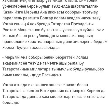
хакимиятнең игътибар үзәгендә тотыла. Символик
үрнәкләрнең берсе булып 1932 елда шартлатылган
Казан Изге Мәрьям Ана иконасы соборын торгызу,
параллель рәвештә Болгар ислам академиясен төзү.
Узган елның 4 ноябрендә Татарстан Президенты
Рөстәм Миңнеханов бу хактагы указга кул куйды. Һәм
моның белән республикадагы мөселманнарның
православие христианнарының дини хисләренә бердәм
хөрмәт булуын ассызыклады.
- Мәрьям Ана соборы белән беррәттән Ислам
академиясен төзү дә гамәлгә ашырыла. Бу
Татарстанның милләтара тынычлык булдыруның бер
ачык мисалы, - диде Президент.
Узган атнада ике көнлек эшлекле визит белән
Татарстанга килгән Бөтенроссия патриархы Кирилл да
Татарстанда диннәр һәм милләтләр тигезлеген югары
бәяләде: