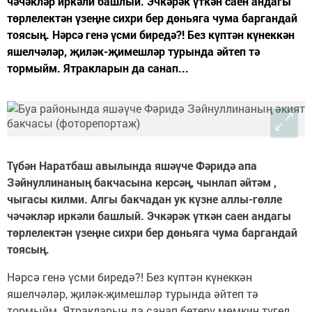
чәчәкләр иркәли башлый. Эчкәрәк үткән саен андагы
төрлелектән үзеңне сихри бер дөньяга чума баргандай
тоясың. Нәрсә генә үсми биредә?! Без күптән күнеккән
яшелчәләр, җиләк-җимешләр турында әйтеп тә
тормыйм. Ятракларын да санап...
Түбән Наратбаш авылында яшәүче Фәридә апа
Зәйнуллинаның бакчасына керсәң, чынлап әйтәм ,
чыгасы килми. Алгы бакчадан ук күзне аллы-гөлле
чәчәкләр иркәли башлый. Эчкәрәк үткән саен андагы
төрлелектән үзеңне сихри бер дөньяга чума баргандай
тоясың.
Нәрсә генә үсми биредә?! Без күптән күнеккән
яшелчәләр, җиләк-җимешләр турында әйтеп тә
тормыйм. Ятракларын да санап бетерү мөмкин түгел.