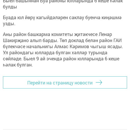
Быел башыннан Буа районы юлларында 6 кеше һәлак
булды
Буада юл йөрү кагыйдәләрен саклау буенча киңәшмә
узды.
Аны район башкарма комитеты җитәкчесе Ленар
Шакирҗано алып барды. Төп доклад белән район ГАИ
бүлекчәсе начальнигы Алмас Кәримов чыгыш ясады.
Ул райондагы юлларда булган хәлләр турында
сөйләде. Быел 9 ай эчендә район юлларында 6 кеше
һәлак булган.
Перейти на страницу новости