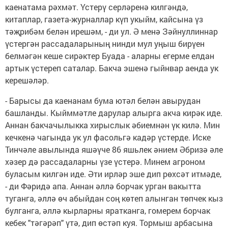
каенатама рәхмәт. Үстерү серләренә килгәндә,
китаплар, газета-журналлар күп укыйм, кайсына үз
тәҗрибәм белән ирешәм, - ди ул. Ә менә Зәйнуллиннар
үстергән рассадаларының нинди мул уңыш бирүен
белмәгән кеше сирәктер Буада - аларны егерме елдан
артык үстереп саталар. Бакча эшенә гыйнвар аенда ук
керешәләр.
- Барысы да каенанам бума ютәл белән авырудан
башланды. Кыйммәтле дарулар алырга акча кирәк иде.
Аннан бакчачылыкка хирыслык әбиемнән үк килә. Мин
кечкенә чагында ук ул фасольгә кадәр үстерде. Иске
Тинчәле авылында яшәүче 86 яшьлек әнием Әбризә әле
хәзер дә рассадаларны үзе үстерә. Минем агроном
буласым килгән иде. Әти ирләр эше дип рөхсәт итмәде,
- ди Фәридә апа. Аннан әллә борчак урган вакытта
туганга, әллә өч абыйдан соң көтеп алынган төпчек кыз
булганга, әллә кырларны яратканга, гомерем борчак
кебек "тәгәрәп" үтә, дип өстәп куя. Тормыш арбасына