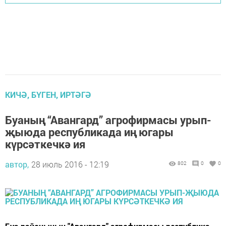
КИЧӘ, БҮГЕН, ИРТӘГӘ
Буаның “Авангард” агрофирмасы урып-
җыюда республикада иң югары
күрсәткечкә ия
автор,
28 июль 2016 - 12:19
802
0
0