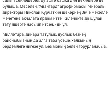
салып сөйләшәбез. Бу эштә башка дин вәкилләре дә
булыша. Мәсәлән, "Авангард" агрофирмасы генераль
директоры Николай Курчаткин шәһәрнең 3нче мәхәллә
мәчетенә акчалата ярдәм итте. Киләчәктә дә шулай
тату яшәргә насыйп итсен, - ди ул.
Милләтара, динара татулык, дуслык безнең
районыбызның да алга таба үсеше, халкының
бердәмлеге нигезе ул. Без моның белән горурланабыз.