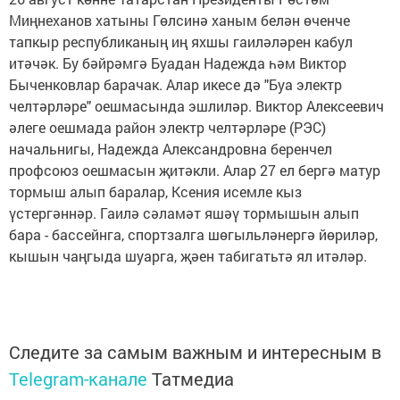
Миңнеханов хатыны Гөлсинә ханым белән өченче
тапкыр республиканың иң яхшы гаиләләрен кабул
итәчәк. Бу бәйрәмгә Буадан Надежда һәм Виктор
Быченковлар барачак. Алар икесе дә "Буа электр
челтәрләре" оешмасында эшлиләр. Виктор Алексеевич
әлеге оешмада район электр челтәрләре (РЭС)
начальнигы, Надежда Александровна беренчел
профсоюз оешмасын җитәкли. Алар 27 ел бергә матур
тормыш алып баралар, Ксения исемле кыз
үстергәннәр. Гаилә сәламәт яшәү тормышын алып
бара - бассейнга, спортзалга шөгыльләнергә йөриләр,
кышын чаңгыда шуарга, җәен табигатьтә ял итәләр.
Следите за самым важным и интересным в
Telegram-канале
Татмедиа