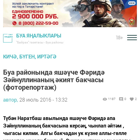
БУА ЯҢАЛЫКЛАРЫ
18+
"Байрак" газетасы - Буа районы
КИЧӘ, БҮГЕН, ИРТӘГӘ
Буа районында яшәүче Фәридә
Зәйнуллинаның әкият бакчасы
(фоторепортаж)
автор,
28 июль 2016 - 13:32
1187
0
2
Түбән Наратбаш авылында яшәүче Фәридә апа
Зәйнуллинаның бакчасына керсәң, чынлап әйтәм ,
чыгасы килми. Алгы бакчадан ук күзне аллы-гөлле