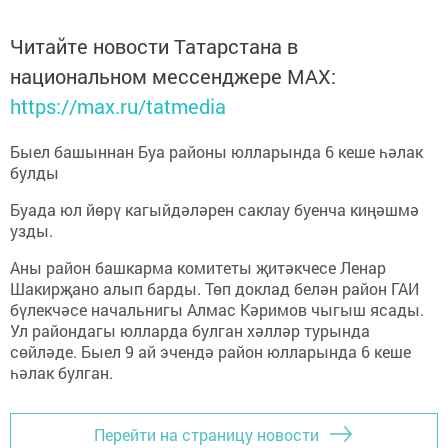
Читайте новости Татарстана в
национальном мессенджере MАХ:
https://max.ru/tatmedia
Быел башыннан Буа районы юлларында 6 кеше һәлак
булды
Буада юл йөрү кагыйдәләрен саклау буенча киңәшмә
узды.
Аны район башкарма комитеты җитәкчесе Ленар
Шакирҗано алып барды. Төп доклад белән район ГАИ
бүлекчәсе начальнигы Алмас Кәримов чыгыш ясады.
Ул райондагы юлларда булган хәлләр турында
сөйләде. Быел 9 ай эчендә район юлларында 6 кеше
һәлак булган.
Перейти на страницу новости