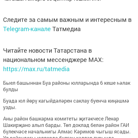
Следите за самым важным и интересным в
Telegram-канале
Татмедиа
Читайте новости Татарстана в
национальном мессенджере MАХ:
https://max.ru/tatmedia
Быел башыннан Буа районы юлларында 6 кеше һәлак
булды
Буада юл йөрү кагыйдәләрен саклау буенча киңәшмә
узды.
Аны район башкарма комитеты җитәкчесе Ленар
Шакирҗано алып барды. Төп доклад белән район ГАИ
бүлекчәсе начальнигы Алмас Кәримов чыгыш ясады.
Ул райондагы юлларда булган хәлләр турында