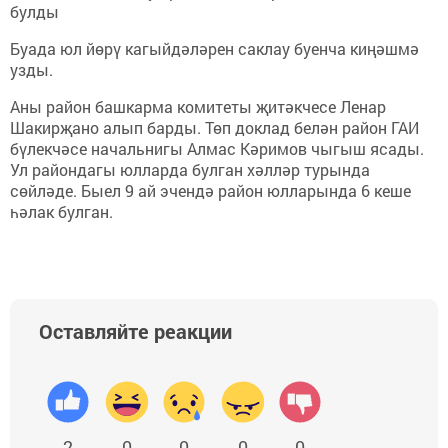
булды
Буада юл йөрү кагыйдәләрен саклау буенча киңәшмә
узды.
Аны район башкарма комитеты җитәкчесе Ленар
Шакирҗано алып барды. Төп доклад белән район ГАИ
бүлекчәсе начальнигы Алмас Кәримов чыгыш ясады.
Ул райондагы юлларда булган хәлләр турында
сөйләде. Быел 9 ай эчендә район юлларында 6 кеше
һәлак булган.
Оставляйте реакции
2
0
0
0
0