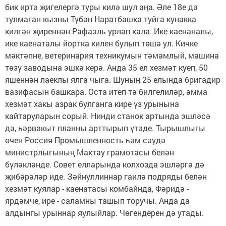
бик иртә җигелергә туры килә шул аңа. Әле 18е дә
тулмаган кызны Түбән Наратбашка туйга кунакка
килгән җиреннән Рафаэль урлап кала. Ике каенаналы,
ике каенаталы йортка килен булып төшә ул. Кичке
мәктәпне, ветеринария техникумын тәмамлый, машина
төзү заводына эшкә керә. Анда 35 ел хезмәт куеп, 50
яшеннән лаеклы ялга чыга. Шуның 25 елында бригадир
вазифасын башкара. Оста итеп тә билгелиләр, әмма
хезмәт хакы азрак булганга кире үз урынына
кайтаруларын сорый. Нинди станок артында эшләсә
дә, һәрвакыт планны арттырып үтәде. Тырышлыгы
өчен Россия Промышленность һәм сәүдә
министрлыгының Мактау грамотасы белән
бүләкләнде. Совет елларында колхозда эшләргә дә
җибәрәләр иде. Зәйнуллиннар гаилә подряды белән
хезмәт куялар - каенатасы комбайнда, Фәридә -
ярдәмче, ире - саламны ташып торучы. Анда да
алдынгы урыннар яулыйлар. Чөгендерен дә утады.