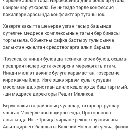
чиркәве эшләп тора. Һәрберсендә дини йолалар үтәлә,
бәйрәмнәр үткәрелә. Бу нигездә төрле конфессия
вәкилләре арасында конфликтлар туганы юк.
Хәзерге вакытта шәһәрдә узган гасыр башында
сүтелгән мәдрәсә комплексының тагын бер бинасы
торгызыла. Объектны сафка бастыру тулысынча
халыктан җыелган средстволарга алып барыла.
-Төзелешкә нинди булса да техника кирәк булса, оешма-
предприятиеләр җитәкчеләренә мөрәҗәгать итәм.
Нинди милләт вәкиле булуга карамастан, гозеремне
кире какмыйлар. Изге эшкә ярдәм кулы сузудан
мөселман да, христиан динле кешеләр дә баш тартмый,
- ди мәдрәсә директоры Рәшит Маликов.
Берүк вакытта районның чуашлар, татарлар, руслар
яшәгән Мөкерле авыл җирлегендә, Протопопово
авылында Изге Троица чиркәве реконструкцияләнә.
Авыл җирлеге башлыгы Валерий Носов әйтүенчә, физик