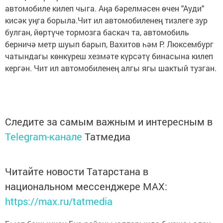
автомобиле килеп чыга. Аңа бәрелмәсен өчен "Ауди"
кисәк уңга борыла.Чит ил автомобиленең тизлеге зур
булган, йөртүче тормозга баскач та, автомобиль
берничә метр шуып барып, Вахитов һәм Р. Люксембург
чатындагы көнкүреш хезмәте күрсәтү бинасына килеп
кергән. Чит ил автомобиленең алгы ягы шактый тузган.
Следите за самым важным и интересным в
Telegram-канале
Татмедиа
Читайте новости Татарстана в
национальном мессенджере MАХ:
https://max.ru/tatmedia