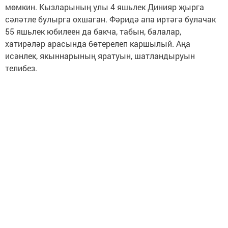
мөмкин. Кызларының улы 4 яшьлек Динияр җырга
сәләтле булырга охшаган. Фәридә апа иртәгә булачак
55 яшьлек юбилеен да бакча, табын, балалар,
хатирәләр арасында бөтерелеп каршылый. Аңа
исәнлек, якыннарының яратуын, шатландыруын
телибез.