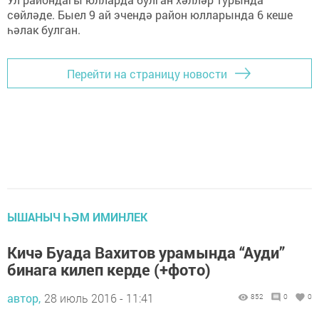
сөйләде. Быел 9 ай эчендә район юлларында 6 кеше
һәлак булган.
Перейти на страницу новости
ЫШАНЫЧ ҺӘМ ИМИНЛЕК
Кичә Буада Вахитов урамында “Ауди”
бинага килеп керде (+фото)
автор,
28 июль 2016 - 11:41
852
0
0