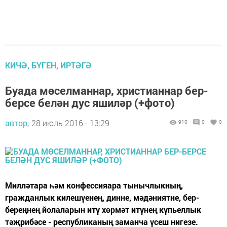
КИЧӘ, БҮГЕН, ИРТӘГӘ
Буада мөселманнар, христианнар бер-
берсе белән дус яшиләр (+фото)
автор,
28 июль 2016 - 13:29
910
0
0
Милләтара һәм конфессияара тынычлыкның,
гражданлык килешүенең, динне, мәдәниятне, бер-
береңнең йолаларын итү хөрмәт итүнең күпьеллык
тәҗрибәсе - республиканың заманча үсеш нигезе.