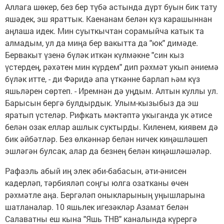
Аллага шөкер, без бер түбә астында дүрт буын бик тату
яшәдек, эш яраттык. Каенанам белән күз карашыннан
аңлаша идек. Мин суыткычтан сорамыйча катык та
алмадым, ул да миңа бер вакытта да "юк" димәде.
Бервакыт үзенә бүләк иткән күлмәкне "син кыз
үстердең, рәхәтен мин күрдем" дип рәхмәт укып әниемә
бүләк итте, - ди Фәридә апа үткәнне барлап һәм күз
яшьләрен сөртеп. - Иремнән дә уңдым. Алтын куллы ул.
Барысын бергә булдырдык. Улым-кызыбыз да эш
яратып үстеләр. Рифкать мәктәптә укыганда ук әтисе
белән озак еллар ашлык суктырды. Киленем, киявем дә
бик әйбәтләр. Без өлкәннәр белән ничек киңәшләшеп
эшләгән булсак, алар да безнең белән киңәшләшәләр.
Рафаэль абый иң элек әби-бабасын, әти-әнисен
кадерләп, тәрбияләп соңгы юлга озатканы өчен
рәхмәтле аңа. Бергәләп оныкларының уңышларына
шатланалар. 10 яшьлек игезәкләр Азамат белән
Салаватны еш кына "Яшь ТНВ" каналында күрергә