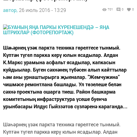
автор,
26 июль 2016 - 13:29
701
0
0
Шәһәрнең үзәк паркта техника гөрелтесе тынмый.
Күптән түгел паркка керү юлын ясадылар. Алдан
К.Маркс урамына асфальт ясадылар, капкасын
куйдыылар. Бүген сәхнәнең түбәсен алып кайттылар
һәм аны урнаштырырга җыеналар. "Жемчужина"
чишмәсе ремонтлана башлады. Ул төзелеше белән
сәхнә проектына ошарга тиеш. Район башкарма
комитетының инфраструктура үсеше буенча
урынбасары Илдус Гыйззәтов сүзләренә караганда...
Шәһәрнең үзәк паркта техника гөрелтесе тынмый.
Күптән түгел паркка керү юлын ясадылар. Алдан