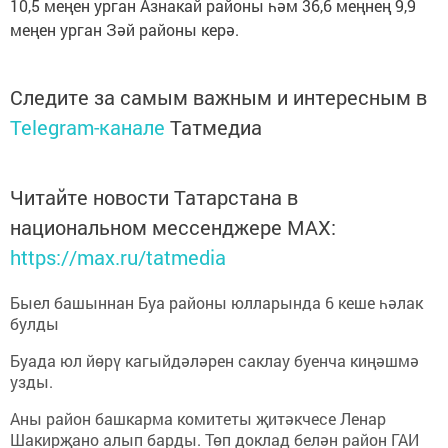
10,5 меңен урган Азнакай районы һәм 36,6 меңнең 9,9
меңен урган Зәй районы керә.
Следите за самым важным и интересным в
Telegram-канале
Татмедиа
Читайте новости Татарстана в
национальном мессенджере MАХ:
https://max.ru/tatmedia
Быел башыннан Буа районы юлларында 6 кеше һәлак
булды
Буада юл йөрү кагыйдәләрен саклау буенча киңәшмә
узды.
Аны район башкарма комитеты җитәкчесе Ленар
Шакирҗано алып барды. Төп доклад белән район ГАИ