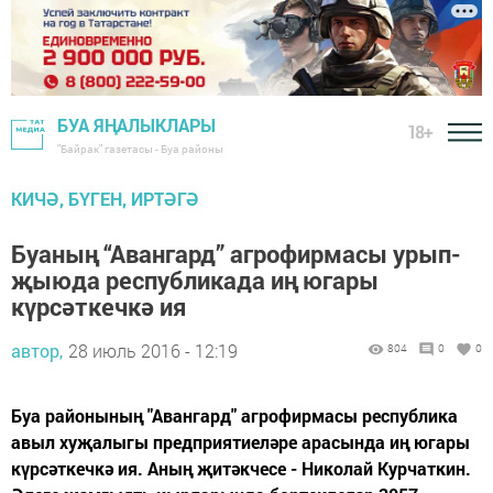
БУА ЯҢАЛЫКЛАРЫ
18+
"Байрак" газетасы - Буа районы
КИЧӘ, БҮГЕН, ИРТӘГӘ
Буаның “Авангард” агрофирмасы урып-
җыюда республикада иң югары
күрсәткечкә ия
автор,
28 июль 2016 - 12:19
804
0
0
Буа районының "Авангард" агрофирмасы республика
авыл хуҗалыгы предприятиеләре арасында иң югары
күрсәткечкә ия. Аның җитәкчесе - Николай Курчаткин.