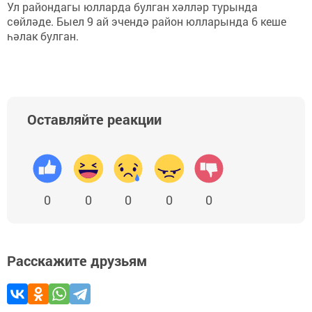
Ул райондагы юлларда булган хәлләр турында
сөйләде. Быел 9 ай эчендә район юлларында 6 кеше
һәлак булган.
Оставляйте реакции
0
0
0
0
0
Расскажите друзьям