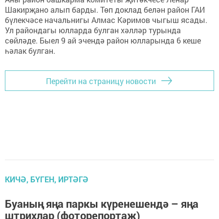
Шакирҗано алып барды. Төп доклад белән район ГАИ
бүлекчәсе начальнигы Алмас Кәримов чыгыш ясады.
Ул райондагы юлларда булган хәлләр турында
сөйләде. Быел 9 ай эчендә район юлларында 6 кеше
һәлак булган.
Перейти на страницу новости
КИЧӘ, БҮГЕН, ИРТӘГӘ
Буаның яңа паркы күренешендә – яңа
штрихлар (фоторепортаж)