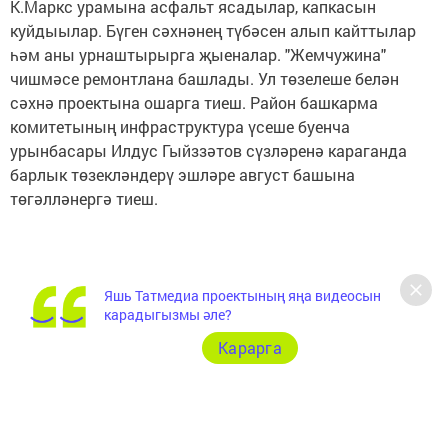
К.Маркс урамына асфальт ясадылар, капкасын
куйдыылар. Бүген сәхнәнең түбәсен алып кайттылар
һәм аны урнаштырырга җыеналар. "Жемчужина"
чишмәсе ремонтлана башлады. Ул төзелеше белән
сәхнә проектына ошарга тиеш. Район башкарма
комитетының инфраструктура үсеше буенча
урынбасары Илдус Гыйззәтов сүзләренә караганда
барлык төзекләндерү эшләре август башына
төгәлләнергә тиеш.
Яшь Татмедиа проектының яңа видеосын
карадыгызмы әле?
Карарга