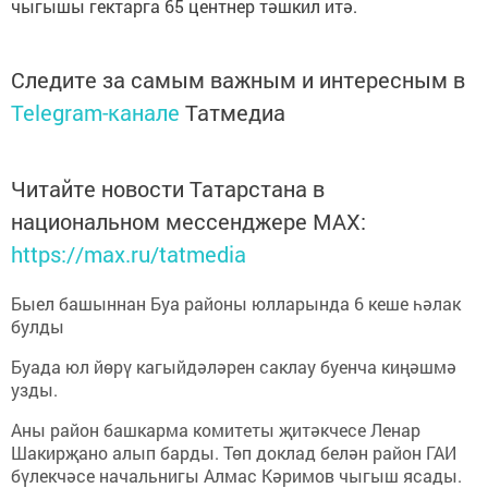
чыгышы гектарга 65 центнер тәшкил итә.
Следите за самым важным и интересным в
Telegram-канале
Татмедиа
Читайте новости Татарстана в
национальном мессенджере MАХ:
https://max.ru/tatmedia
Быел башыннан Буа районы юлларында 6 кеше һәлак
булды
Буада юл йөрү кагыйдәләрен саклау буенча киңәшмә
узды.
Аны район башкарма комитеты җитәкчесе Ленар
Шакирҗано алып барды. Төп доклад белән район ГАИ
бүлекчәсе начальнигы Алмас Кәримов чыгыш ясады.