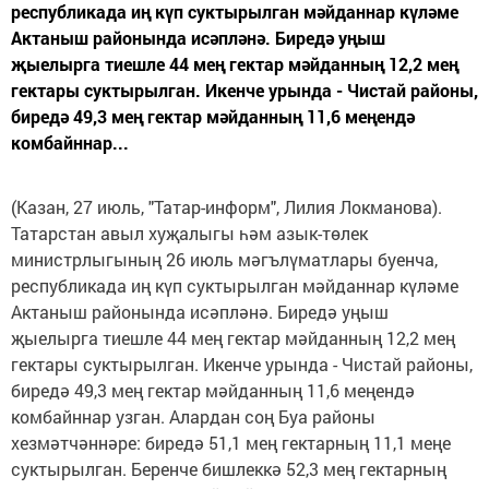
республикада иң күп суктырылган мәйданнар күләме
Актаныш районында исәпләнә. Биредә уңыш
җыелырга тиешле 44 мең гектар мәйданның 12,2 мең
гектары суктырылган. Икенче урында - Чистай районы,
биредә 49,3 мең гектар мәйданның 11,6 меңендә
комбайннар...
(Казан, 27 июль, "Татар-информ", Лилия Локманова).
Татарстан авыл хуҗалыгы һәм азык-төлек
министрлыгының 26 июль мәгълүматлары буенча,
республикада иң күп суктырылган мәйданнар күләме
Актаныш районында исәпләнә. Биредә уңыш
җыелырга тиешле 44 мең гектар мәйданның 12,2 мең
гектары суктырылган. Икенче урында - Чистай районы,
биредә 49,3 мең гектар мәйданның 11,6 меңендә
комбайннар узган. Алардан соң Буа районы
хезмәтчәннәре: биредә 51,1 мең гектарның 11,1 меңе
суктырылган. Беренче бишлеккә 52,3 мең гектарның