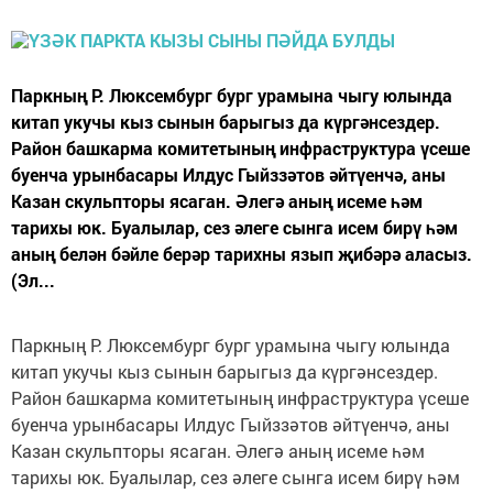
Паркның Р. Люксембург бург урамына чыгу юлында
китап укучы кыз сынын барыгыз да күргәнсездер.
Район башкарма комитетының инфраструктура үсеше
буенча урынбасары Илдус Гыйззәтов әйтүенчә, аны
Казан скульпторы ясаган. Әлегә аның исеме һәм
тарихы юк. Буалылар, сез әлеге сынга исем бирү һәм
аның белән бәйле берәр тарихны язып җибәрә аласыз.
(Эл...
Паркның Р. Люксембург бург урамына чыгу юлында
китап укучы кыз сынын барыгыз да күргәнсездер.
Район башкарма комитетының инфраструктура үсеше
буенча урынбасары Илдус Гыйззәтов әйтүенчә, аны
Казан скульпторы ясаган. Әлегә аның исеме һәм
тарихы юк. Буалылар, сез әлеге сынга исем бирү һәм