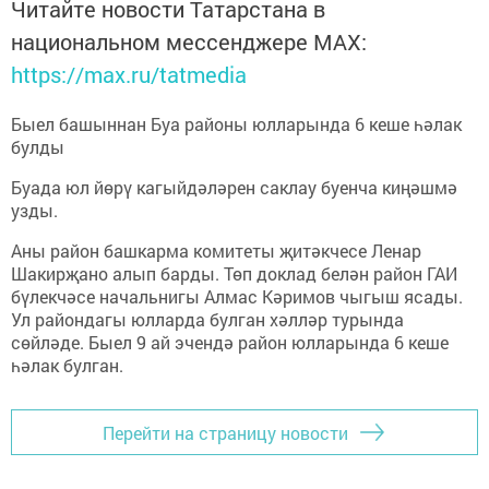
Читайте новости Татарстана в
национальном мессенджере MАХ:
https://max.ru/tatmedia
Быел башыннан Буа районы юлларында 6 кеше һәлак
булды
Буада юл йөрү кагыйдәләрен саклау буенча киңәшмә
узды.
Аны район башкарма комитеты җитәкчесе Ленар
Шакирҗано алып барды. Төп доклад белән район ГАИ
бүлекчәсе начальнигы Алмас Кәримов чыгыш ясады.
Ул райондагы юлларда булган хәлләр турында
сөйләде. Быел 9 ай эчендә район юлларында 6 кеше
һәлак булган.
Перейти на страницу новости