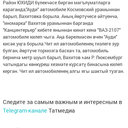
Район ЮХИДИ бүлекчәсе биргән мәгълүматларга
караганда,"Ауди" автомобиле Космовский урамыннан
барып, Вахитовка борыла. Аның йөртүчесе әйтүенчә,
"иномарка" Вахитов урамыннан барганда
"Канцинтерьер" кибете яныннан кинәт кенә "ВАЗ-2107"
автомобиле килеп чыга. Аңа бәрелмәсен өчен "Ауди"
кисәк уңга борыла.Чит ил автомобиленең тизлеге зур
булган, йөртүче тормозга баскач та, автомобиль
берничә метр шуып барып, Вахитов һәм Р. Люксембург
чатындагы көнкүреш хезмәте күрсәтү бинасына килеп
кергән. Чит ил автомобиленең алгы ягы шактый тузган.
Следите за самым важным и интересным в
Telegram-канале
Татмедиа