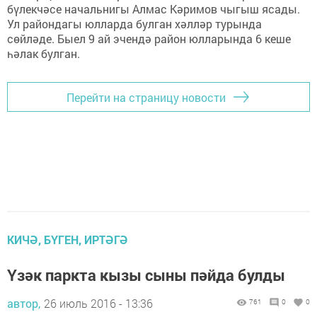
бүлекчәсе начальнигы Алмас Кәримов чыгыш ясады.
Ул райондагы юлларда булган хәлләр турында
сөйләде. Быел 9 ай эчендә район юлларында 6 кеше
һәлак булган.
Перейти на страницу новости
КИЧӘ, БҮГЕН, ИРТӘГӘ
Үзәк паркта кызы сыны пәйда булды
автор,
26 июль 2016 - 13:36
761
0
0