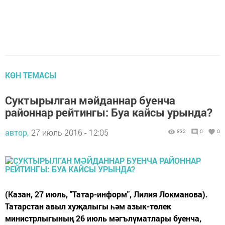
КӨН ТЕМАСЫ
Суктырылган мәйданнар буенча
районнар рейтингы: Буа кайсы урында?
автор,
27 июль 2016 - 12:05
832
0
0
(Казан, 27 июль, "Татар-информ", Лилия Локманова).
Татарстан авыл хуҗалыгы һәм азык-төлек
министрлыгының 26 июль мәгълүматлары буенча,