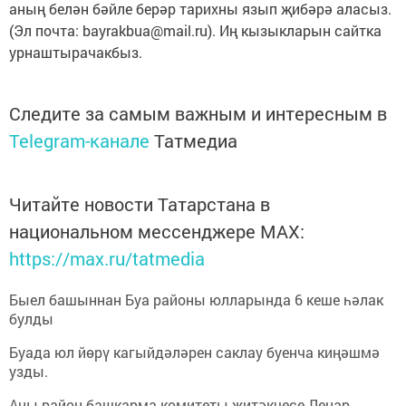
аның белән бәйле берәр тарихны язып җибәрә аласыз.
(Эл почта: bayrakbua@mail.ru). Иң кызыкларын сайтка
урнаштырачакбыз.
Следите за самым важным и интересным в
Telegram-канале
Татмедиа
Читайте новости Татарстана в
национальном мессенджере MАХ:
https://max.ru/tatmedia
Быел башыннан Буа районы юлларында 6 кеше һәлак
булды
Буада юл йөрү кагыйдәләрен саклау буенча киңәшмә
узды.
Аны район башкарма комитеты җитәкчесе Ленар