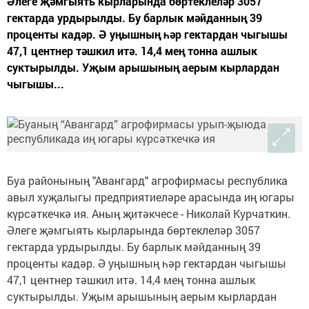
Әлеге җәмгыять кырларында бөртеклеләр 3057
гектарда урдырылды. Бу барлык мәйданның 39
проценты кадәр. Ә уңышның һәр гектардан чыгышы
47,1 центнер тәшкил итә. 14,4 мең тонна ашлык
суктырылды. Уҗым арышының аерым кырлардан
чыгышы...
Буа районының "Авангард" агрофирмасы республика
авыл хуҗалыгы предприятиеләре арасында иң югары
күрсәткечкә ия. Аның җитәкчесе - Николай Курчаткин.
Әлеге җәмгыять кырларында бөртеклеләр 3057
гектарда урдырылды. Бу барлык мәйданның 39
проценты кадәр. Ә уңышның һәр гектардан чыгышы
47,1 центнер тәшкил итә. 14,4 мең тонна ашлык
суктырылды. Уҗым арышының аерым кырлардан