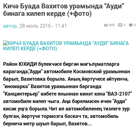
Кичә Буада Вахитов урамында “Ауди”
бинага килеп керде (+фото)
автор,
28 июль 2016 - 11:41
855
0
0
Район ЮХИДИ бүлекчәсе биргән мәгълүматларга
караганда,"Ауди" автомобиле Космовский урамыннан
барып, Вахитовка борыла. Аның йөртүчесе әйтүенчә,
"иномарка" Вахитов урамыннан барганда
"Канцинтерьер" кибете яныннан кинәт кенә "ВАЗ-2107"
автомобиле килеп чыга. Аңа бәрелмәсен өчен "Ауди"
кисәк уңга борыла.Чит ил автомобиленең тизлеге зур
булган, йөртүче тормозга баскач та, автомобиль
берничә метр шуып барып, Вахитов...